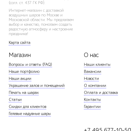
(согл. ст. 437 ГК РФ).
Интернет-магазин с доставкой
воздушных шаров по Москве и
Московской области. Мы предлагаем
выбор и качество, помогаем создать
радостную атмосферу и настроение
праздника!
Карта сайта
Магазин
О нас
Вопросы и ответы (FAQ)
Наши клиенты
Наше портфолио
Вакансии
Наши акции
Новости
Украшение залов и помещений
О компании
Печать на шарах
Оплата и доставка
Статьи
Контакты
Скидки для клиентов
Гарантии
Гелевые надувные шары
+7 495 677-10-5