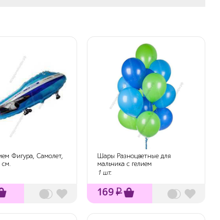
ием Фигура, Самолет,
Шары Разноцветные для
 см.
мальчика с гелием
1 шт.
169
₽