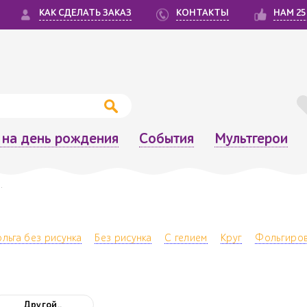
КАК СДЕЛАТЬ ЗАКАЗ
КОНТАКТЫ
НАМ 25
на день рождения
События
Мультгерои
.
льга без рисунка
Без рисунка
С гелием
Круг
Фольгиро
Другой..