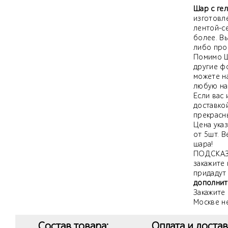
Шар с гел
изготовл
лентой-с
более. В
либо про
Помимо Ша
другие ф
можете на
любую на
Если вас
доставкой
прекрасн
Цена указ
от 5шт. 
шара!
ПОДСКАЗК
закажите 
придадут
дополнит
Закажите 
Москве н
Состав товара:
Оплата и достав