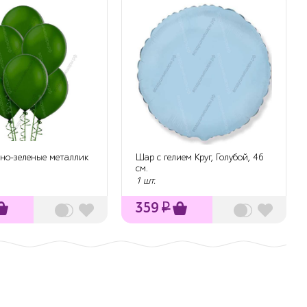
но-зеленые металлик
Шар с гелием Круг, Голубой, 46
см.
1 шт.
359
₽