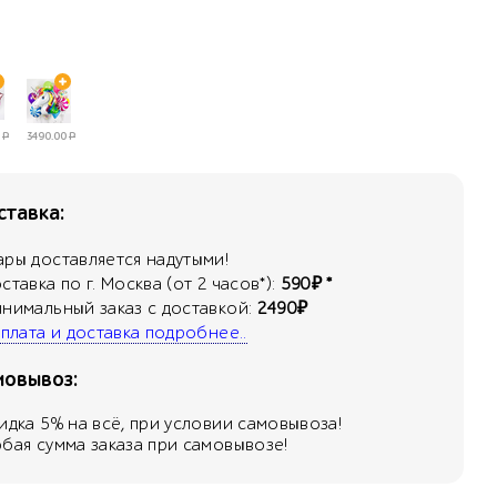
Р
3490.00
Р
тавка:
ары доставляется надутыми!
оставка по г. Москва (от 2 часов*):
590₽ *
инимальный заказ с доставкой:
2490₽
 оплата и доставка подробнее..
мовывоз:
кидка
5
% на всё, при условии самовывоза!
юбая сумма заказа при самовывозе!