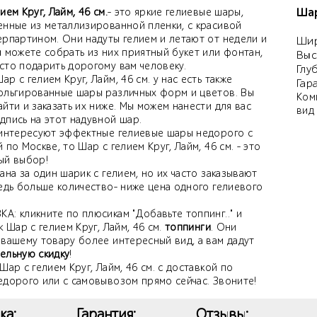
Шар
ием Круг, Лайм, 46 см.
- это яркие гелиевые шары,
енные из металлизированной пленки, с красивой
ерпартином. Они надуты гелием и летают от недели и
Шир
ы можете собрать из них приятный букет или фонтан,
Выс
сто подарить дорогому вам человеку.
Глу
р с гелием Круг, Лайм, 46 см. у нас есть также
Гар
ольгированные шары различных форм и цветов. Вы
Ком
йти и заказать их ниже. Мы можем нанести для вас
вид
дпись на этот надувной шар.
 интересуют эффектные гелиевые шары недорого с
 по Москве, то Шар с гелием Круг, Лайм, 46 см. - это
ый выбор!
ана за один шарик с гелием, но их часто заказывают
Ведь больше количество- ниже цена одного гелиевого
А: кликните по плюсикам "Добавьте топпинг.." и
к Шар с гелием Круг, Лайм, 46 см.
топпинги
. Они
 вашему товару более интересный вид, а вам дадут
ельную скидку
!
Шар с гелием Круг, Лайм, 46 см. с доставкой по
едорого или с самовывозом прямо сейчас. Звоните!
ка:
Гарантия:
Отзывы: