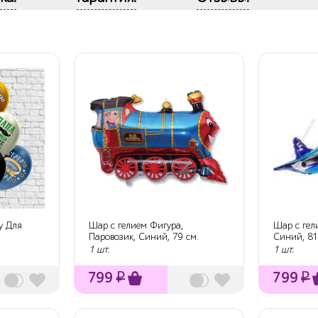
у Для
Шар с гелием Фигура,
Шар с гел
Паровозик, Синий, 79 см.
Синий, 81
1 шт.
1 шт.
799
₽
799
₽