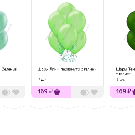
, Зеленый
Шары Лайм перламутр с гелием
Шары Тем
с гелием
1 шт.
1 шт.
169
₽
169
₽