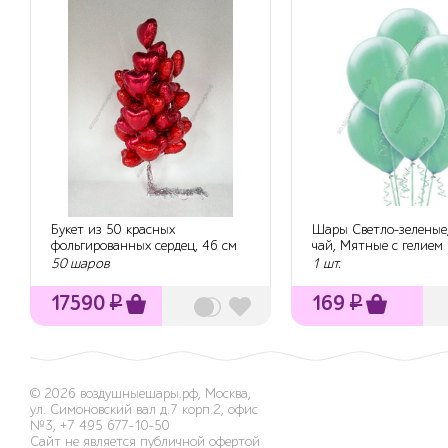
Букет из 50 красных
Шары Светло-зеленые
фольгированных сердец, 46 см
чай, Мятные с гелием
50 шаров
1 шт.
17590
₽
169
₽
© 2026
воздушныешары.рф
,
Москва,
ул. Симоновский вал д.7 корп.2, офис
№3
,
+7 495 677-10-50
Сайт не является публичной офертой