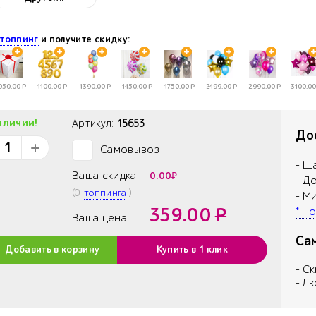
е
топпинг
и получите скидку:
050.00
Р
1100.00
Р
1390.00
Р
1450.00
Р
1750.00
Р
2499.00
Р
2990.00
Р
3100.00
аличии!
Артикул:
15653
Дос
Самовывоз
✓
- Ш
Ваша скидка
0.00
₽
- Д
(
0
топпинга
)
- М
359.00
Р
* -
Ваша цена:
Са
Добавить в корзину
Купить в 1 клик
- С
- Л