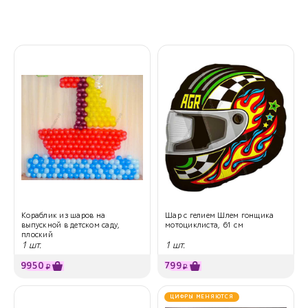
Кораблик из шаров на
Шар с гелием Шлем гонщика
выпускной в детском саду,
мотоциклиста, 61 см
плоский
1 шт.
1 шт.
9950
799
₽
₽
ЦИФРЫ МЕНЯЮТСЯ