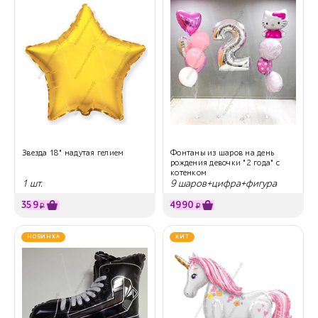
Звезда 18" надутая гелием
Фонтаны из шаров на день
рождения девочки "2 года" с
котенком
1 шт.
9 шаров+цифра+фигура
359
4990
₽
₽
НОВИНКА
ХИТ