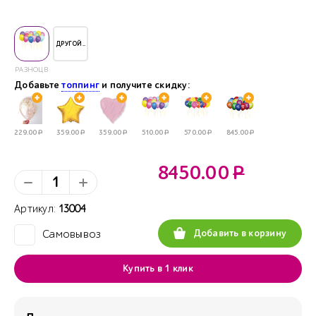
ДРУГОЙ..
РАЗНОЦВЕТНЫЕ
Добавьте
топпинг
и получите скидку:
229.00
Р
359.00
Р
359.00
Р
510.00
Р
570.00
Р
845.00
Р
8450.00
Р
Артикул:
13004
Добавить в корзину
Самовывоз
✓
Купить в 1 клик