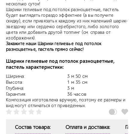
несколько суток!
Шарики гелиевые под потолок разноцветные, пастель
будет выглядеть гораздо эффектнее (а вы получите
скидку), если привязать к каждому из них маленький шарик-
звездочку или сердечко серебристого, либо золотого
цвета или добавить другой топпинг (см. справа от
изображения).
Закажите наши Шарики гелиевые под потолок
разноцветные, пастель прямо сейчас!
Шарики гелиевые под потолок разноцветные,
пастель характеристики:
Ширина:
3 м 50 см
Высота:
1 м 35 см
Глубина:
3 м
Гарантия:
36 часов
Композиция изготовлена вручную, поэтому ее размеры и
вид могут отличаться от приведенных.
Состав товара:
Оплата и доставка:
Гар