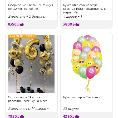
Оформление шарами "Премиум
Букет-открытка из сердец
сет 30 лет" на юбилей
красных фольгированных "С 8
марта, Ма...
2 фонтана + 2 букета с
4 шаров + 1
цифрами
8350
3800
₽
₽
ЦИФРЫ МЕНЯЮТСЯ
Сет из шаров "Золотая
Букет из шаров Смайлики
рапсодия" ребёнку на 6 лет
2 фонтана по 14 шаров +
25 шаров
цифра
7950
4290
₽
₽