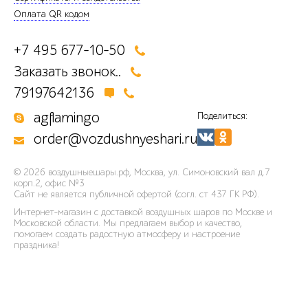
Оплата QR кодом
+7 495 677-10-50
Заказать звонок..
79197642136
agflamingo
Поделиться:
order@vozdushnyeshari.ru
© 2026
воздушныешары.рф
,
Москва, ул. Симоновский вал д.7
корп.2, офис №3
Сайт не является публичной офертой (согл. ст 437 ГК РФ).
Интернет-магазин с доставкой воздушных шаров по Москве и
Московской области. Мы предлагаем выбор и качество,
помогаем создать радостную атмосферу и настроение
праздника!