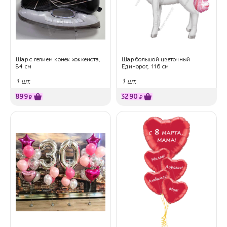
Шар с гелием конек хоккеиста,
Шар большой цветочный
84 см
Единорог, 116 см
1 шт.
1 шт.
899
3290
₽
₽