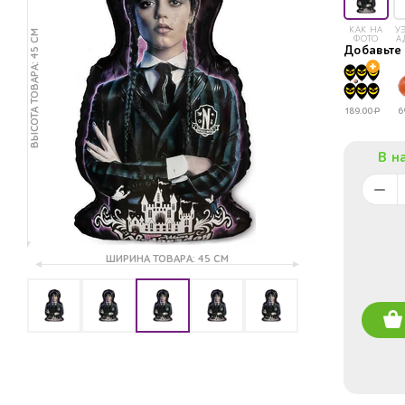
КАК НА
У
ВЫСОТА ТОВАРА: 45 СМ
ФОТО
А
Добавьт
189.00
Р
6
В н
ШИРИНА ТОВАРА: 45 СМ