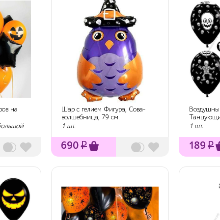
ров на
Шар с гелием Фигура, Сова-
Воздушны
волшебница, 79 см.
Танцующий
пастель, 5 
 большой
1 шт.
1 шт.
690
₽
189
₽