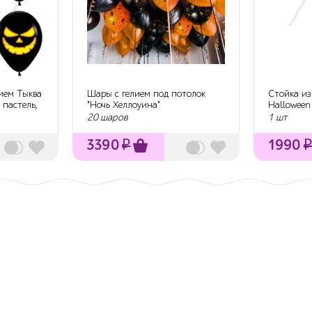
ием Тыква
Шары с гелием под потолок
Стойка из
 пастель,
"Ночь Хеллоуина"
Halloween
20 шаров
1 шт
3390
₽
1990