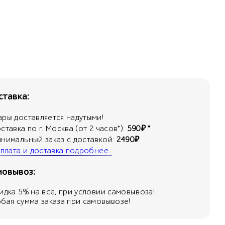
тавка:
ары доставляется надутыми!
оставка по г. Москва (от 2 часов*):
590₽ *
инимальный заказ с доставкой:
2490₽
 оплата и доставка подробнее..
мовывоз:
кидка
5
% на всё, при условии самовывоза!
юбая сумма заказа при самовывозе!