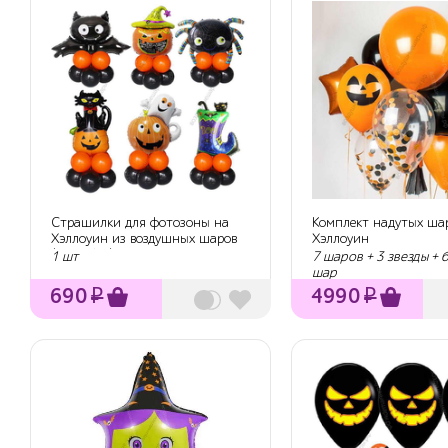
Страшилки для фотозоны на
Комплект надутых ша
Хэллоуин из воздушных шаров
Хэллоуин
(на выбор)
1 шт
7 шаров + 3 звезды +
шар
690
₽
4990
₽