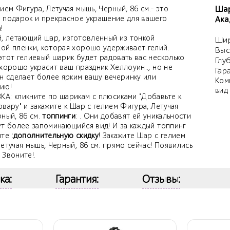
Шар
ием Фигура, Летучая мышь, Черный, 86 см.- это
 подарок и прекрасное украшение для вашего
Ака
!
й, летающий шар, изготовленный из тонкой
Шир
ой пленки, которая хорошо удерживает гелий.
Выс
этот гелиевый шарик будет радовать вас несколько
Глу
хорошо украсит ваш праздник Хеллоуин.., но не
Гар
Он сделает более ярким вашу вечеринку или
Ком
ию!
вид
А: кликните по шарикам с плюсиками "Добавьте к
вару" и закажите к Шар с гелием Фигура, Летучая
ный, 86 см.
топпинги
: . Они добавят ей уникальности
ут более запоминающийся вид! И за каждый топпинг
ите
:дополнительную скидку
! Закажите Шар с гелием
етучая мышь, Черный, 86 см. прямо сейчас! Появились
 Звоните!.
ка:
Гарантия:
Отзывы: