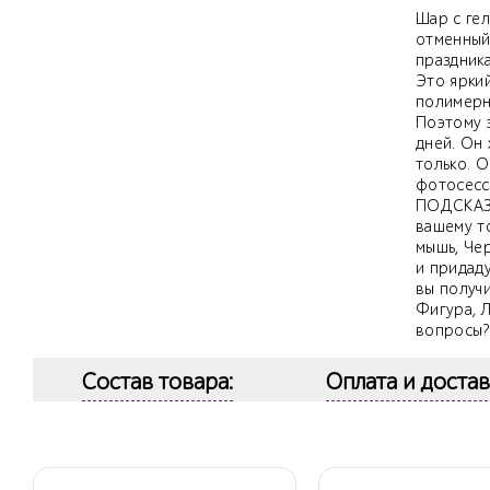
Шар с гел
отменный
праздника
Это ярки
полимерн
Поэтому 
дней. Он 
только. 
фотосесс
ПОДСКАЗК
вашему то
мышь, Чер
и придад
вы получ
Фигура, Л
вопросы?
Состав товара:
Оплата и достав