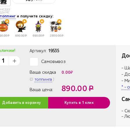
ЭНСДЕЙ
ДДАМС
е
топпинг
и получите скидку:
90.00
Р
690.00
Р
690.00
Р
2950.00
Р
аличии!
Артикул:
19535
Дос
Самовывоз
✓
- Ш
Ваша скидка
0.00
₽
- Д
(
0
топпинга
)
- М
890.00
Р
* -
Ваша цена:
Са
Добавить в корзину
Купить в 1 клик
- С
- Л