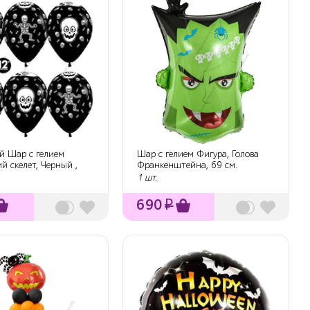
й Шар с гелием
Шар с гелием Фигура, Голова
 скелет, Черный ,
Франкенштейна, 69 см.
...
1 шт.
690
₽