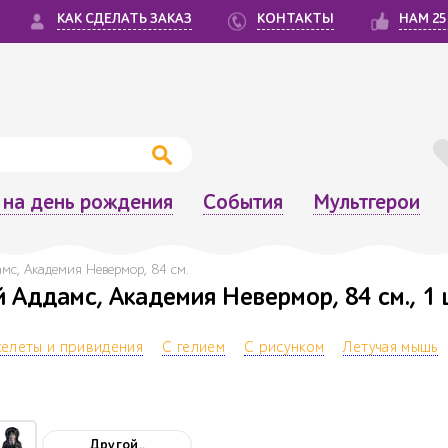
КАК СДЕЛАТЬ ЗАКАЗ
КОНТАКТЫ
НАМ 25
на день рождения
События
Мультгерои
мс, Академия Невермор, 84 см.
 Аддамс, Академия Невермор, 84 см., 1 
келеты и привидения
С гелием
С рисунком
Летучая мышь
Другой..