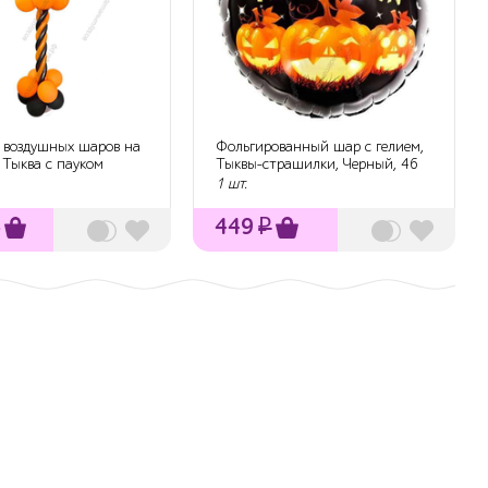
 воздушных шаров на
Фольгированный шар с гелием,
 Тыква с пауком
Тыквы-страшилки, Черный, 46
см.
1 шт.
₽
449
₽