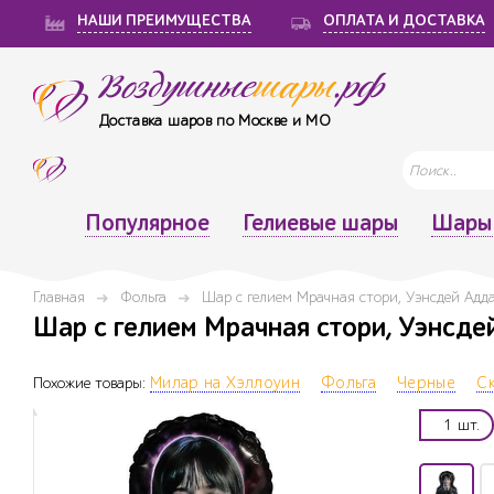
НАШИ ПРЕИМУЩЕСТВА
ОПЛАТА И ДОСТАВКА
Воздушные
шары
.рф
Доставка шаров по Москве и МО
Популярное
Гелиевые шары
Шары 
Главная
Фольга
Шар с гелием Мрачная стори, Уэнсдей Адда
Шар с гелием Мрачная стори, Уэнсдей
Похожие товары:
Милар на Хэллоуин
Фольга
Черные
С
1 шт.