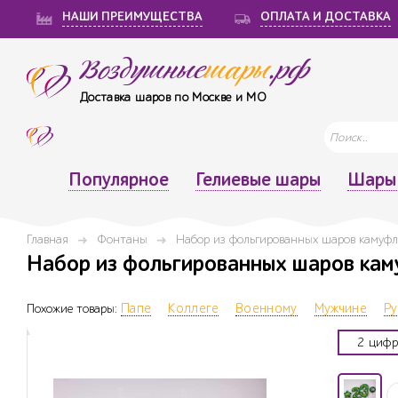
НАШИ ПРЕИМУЩЕСТВА
ОПЛАТА И ДОСТАВКА
Воздушные
шары
.рф
Доставка шаров по Москве и МО
Популярное
Гелиевые шары
Шары 
Главная
Фонтаны
Набор из фольгированных шаров камуфля
Набор из фольгированных шаров каму
Похожие товары:
Папе
Коллеге
Военному
Мужчине
Ру
2 цифр