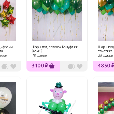
 цифрами
Шары под потолок Камуфляж
Шары под 
ля
(Хаки )
тематике
везд
18 шаров
25 шаров
3400
₽
4830