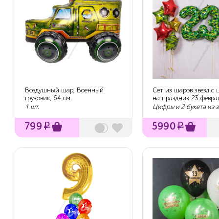
Воздушный шар, Военный
Сет из шаров звезд с
грузовик, 64 см.
на праздник 23 февра
1 шт.
Цифры и 2 букета из з
799
₽
5990
₽