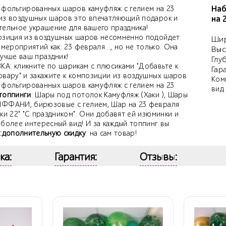
Наб
 фольгированных шаров камуфляж с гелием на 23
из воздушных шаров это впечатляющий подарок и
на 
тельное украшение для вашего праздника!
озиция из воздушных шаров несомненно подойдет
Шир
 мероприятий как: 23 февраля .., но не только. Она
Выс
учше ваш праздник!
Глу
А: кликните по шарикам с плюсиками "Добавьте к
Гар
овару" и закажите к композиции из воздушных шаров
Ком
 фольгированных шаров камуфляж с гелием на 23
вид
топпинги
: Шары под потолок Камуфляж (Хаки ), Шары
ФФАНИ, бирюзовые с гелием, Шар на 23 февраля
ки 22" "С праздником". Они добавят ей изюминки и
 более интересный вид! И за каждый топпинг вы
е
:дополнительную скидку
: на сам товар!
ка:
Гарантия:
Отзывы: