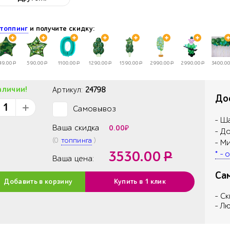
е
топпинг
и получите скидку:
49.00
Р
590.00
Р
1100.00
Р
1290.00
Р
1590.00
Р
2990.00
Р
2990.00
Р
3400.00
аличии!
Артикул:
24798
Дос
Самовывоз
✓
- Ш
Ваша скидка
0.00
₽
- Д
(
0
топпинга
)
- М
3530.00
Р
* -
Ваша цена:
Са
Добавить в корзину
Купить в 1 клик
- С
- Л