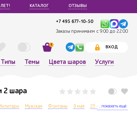
 ЛЕТ!
КАТАЛОГ
ОТЗЫВЫ
+7 495 677-10-50
Заказы принимаем с 9:00 до 22:00
1
ВХОД
Типы
Темы
Цвета шаров
Услуги
и 2 шара
...показать ещё
Милитари
Мужская
Фонтаны
9 мая
23 февраля
Офис