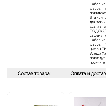
Набор из
февраля 
привлека
Эта комп
для таких
сделает л
ПОДСКАЗК
вашему т
Набор из
февраля
цифры ТИ
Звезда Ха
придадут
получит
Состав товара:
Оплата и достав