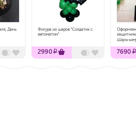
аля, День
Фигура из шаров "Солдатик с
Оформлен
автоматом"
защитник
Шары каму
2990
₽
7690