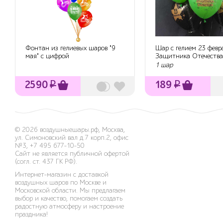
Фонтан из гелиевых шаров "9
Шар с гелием 23 февр
мая" с цифрой
Защитника Отечества
1 шар
2590
₽
189
₽
© 2026
воздушныешары.рф
,
Москва,
ул. Симоновский вал д.7 корп.2, офис
№3
,
+7 495 677-10-50
Сайт не является публичной офертой
(согл. ст. 437 ГК РФ).
Интернет-магазин с доставкой
воздушных шаров по Москве и
Московской области. Мы предлагаем
выбор и качество, помогаем создать
радостную атмосферу и настроение
праздника!