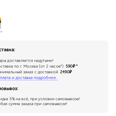
Р
тавка:
ары доставляется надутыми!
оставка по г. Москва (от 2 часов*):
590₽ *
инимальный заказ с доставкой:
2490₽
 оплата и доставка подробнее..
мовывоз:
кидка
5
% на всё, при условии самовывоза!
юбая сумма заказа при самовывозе!