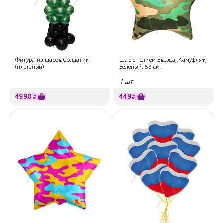
Фигура из шаров Солдатик
Шар с гелием Звезда, Камуфляж,
(плетеный)
Зеленый, 53 см.
1 шт.
4990
449
₽
₽