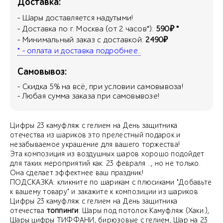
Доставка:
- Шары доставляется надутыми!
- Доставка по г. Москва (от 2 часов*):
590₽ *
- Минимальный заказ с доставкой:
2490₽
* - оплата и доставка подробнее..
Самовывоз:
- Скидка
5
% на всё, при условии самовывоза!
- Любая сумма заказа при самовывозе!
Цифры 23 камуфляж с гелием на День защитника
отечества из шариков это прелестный подарок и
незабываемое украшение для вашего торжества!
Эта композиция из воздушных шаров хорошо подойдет
для таких мероприятий как: 23 февраля .., но не только.
Она сделает эффектнее ваш праздник!
ПОДСКАЗКА: кликните по шарикам с плюсиками "Добавьте
к вашему товару" и закажите к композиции из шариков
Цифры 23 камуфляж с гелием на День защитника
отечества
топпинги
: Шары под потолок Камуфляж (Хаки ),
Шары цифры ТИФФАНИ, бирюзовые с гелием, Шар на 23