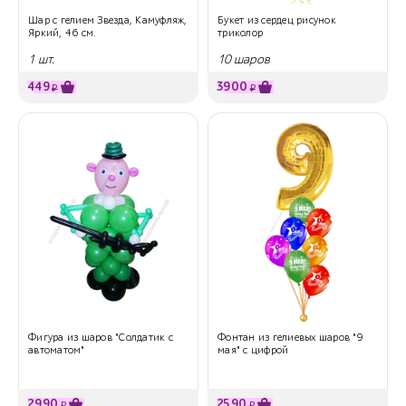
Шар с гелием Звезда, Камуфляж,
Букет из сердец рисунок
Яркий, 46 см.
триколор
1 шт.
10 шаров
449
3900
₽
₽
Фигура из шаров "Солдатик с
Фонтан из гелиевых шаров "9
автоматом"
мая" с цифрой
2990
2590
₽
₽