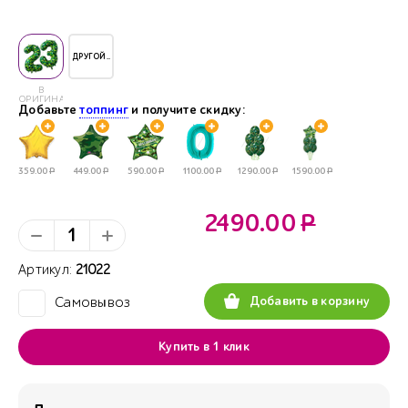
ДРУГОЙ..
В
ОРИГИНАЛЕ
Добавьте
топпинг
и получите скидку:
359.00
Р
449.00
Р
590.00
Р
1100.00
Р
1290.00
Р
1590.00
Р
2490.00
Р
Артикул:
21022
Добавить в корзину
Самовывоз
✓
Купить в 1 клик