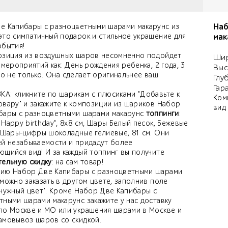
Наб
е Капибары с разноцветными шарами макарунс из
это симпатичный подарок и стильное украшение для
мак
обытия!
озиция из воздушных шаров несомненно подойдет
Шир
 мероприятий как: День рождения ребенка, 2 года, 3
Выс
., но не только. Она сделает оригинальнее ваш
Глу
Гар
А: кликните по шарикам с плюсиками "Добавьте к
Ком
овару" и закажите к композиции из шариков Набор
вид
бары с разноцветными шарами макарунс
топпинги
:
Happy birthday", 8х8 см, Шары Белый песок, Бежевые
, Шары-цифры шоколадные гелиевые, 81 см. Они
ей незабываемости и придадут более
ющийся вид! И за каждый топпинг вы получите
тельную скидку
: на сам товар!
ию Набор Две Капибары с разноцветными шарами
можно заказать в другом цвете, заполнив поле
 нужный цвет". Кроме Набор Две Капибары с
тными шарами макарунс закажите у нас доставку
по Москве и МО или украшения шарами в Москве и
амовывоз шаров со скидкой.