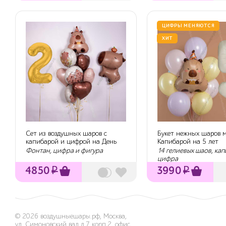
ЦИФРЫ МЕНЯЮТСЯ
ХИТ
Сет из воздушных шаров с
Букет нежных шаров м
капибарой и цифрой на День
Капибарой на 5 лет
рождения 2...
Фонтан, цифра и фигура
14 гелиевых шаов, ка
цифра
4850
₽
3990
₽
© 2026
воздушныешары.рф
,
Москва,
ул. Симоновский вал д.7 корп.2, офис