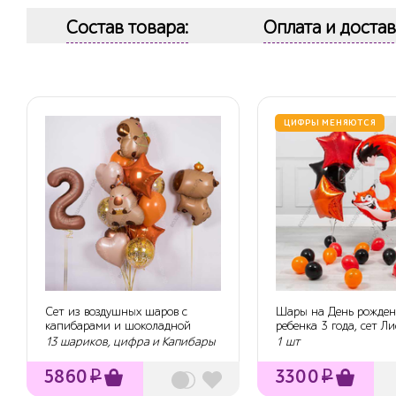
Состав товара:
Оплата и достав
ЦИФРЫ МЕНЯЮТСЯ
Сет из воздушных шаров с
Шары на День рожде
капибарами и шоколадной
ребенка 3 года, сет Л
цифрой
13 шариков, цифра и Капибары
1 шт
5860
₽
3300
₽