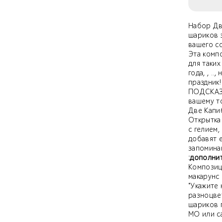
Набор Дв
шариков 
вашего с
Эта комп
для таких
года, , .
праздник!
ПОДСКАЗК
вашему т
Две Капи
Открытка 
с гелием
добавят 
запомина
:дополни
Композиц
макарунс 
"Укажите
разноцве
шариков 
МО или с