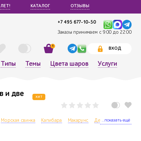
 ЛЕТ!
КАТАЛОГ
ОТЗЫВЫ
+7 495 677-10-50
Заказы принимаем с 9:00 до 22:00
1
ВХОД
Типы
Темы
Цвета шаров
Услуги
в и две
ХИТ
...показать ещё
Морская свинка
Капибара
Макарунс
День рождения ребе