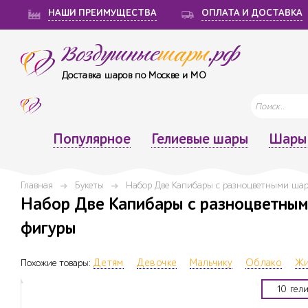
НАШИ ПРЕИМУЩЕСТВА
ОПЛАТА И ДОСТАВКА
Воздушные
шары
.рф
Доставка шаров по Москве и МО
Популярное
Гелиевые шары
Шары 
Главная
Букеты
Набор Две Капибары с разноцветными ша
Набор Две Капибары с разноцветными
фигуры
Похожие товары:
Детям
Девочке
Мальчику
Облако
Жи
10 гел