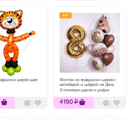
ХИТ
воздушных шаров шдм
Фонтан из воздушных шаров с
капибарой и цифрой на День
рождения
8 гелиевых шаров и цифра
₽
4190
₽