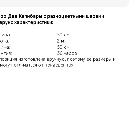
ор Две Капибары с разноцветными шарами
арунс характеристики:
ина:
50 см
ота:
2 м
бина:
50 см
антия:
36 часов
позиция изготовлена вручную, поэтому ее размеры и
 могут отличаться от приведенных.