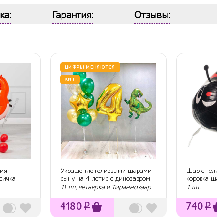
ка:
Гарантия:
Отзывы:
ЦИФРЫ МЕНЯЮТСЯ
ХИТ
ния
Украшение гелиевыми шарами
Шар с гел
исичка
сыну на 4-летие с динозавром
коровка ш
11 шт, четверка и Тираннозавр
1 шт.
4180
₽
740
₽