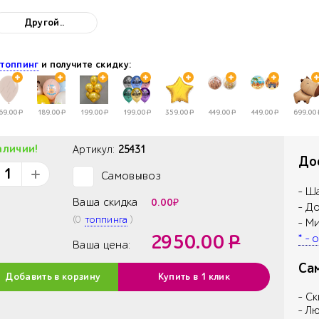
Другой..
НЫЕ
е
топпинг
и получите скидку:
69.00
Р
189.00
Р
199.00
Р
199.00
Р
359.00
Р
449.00
Р
449.00
Р
699.00
аличии!
Артикул:
25431
Дос
Самовывоз
✓
- Ш
Ваша скидка
0.00
₽
- Д
(
0
топпинга
)
- М
2950.00
Р
* -
Ваша цена:
Са
Добавить в корзину
Купить в 1 клик
- С
- Л