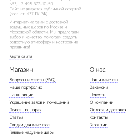
№3
,
+7 495 677-10-50
Сайт не является публичной офертой
(согл. ст. 437 ГК РФ).
Интернет-магазин с доставкой
воздушных шаров по Москве и
Московской области. Мы предлагаем
выбор и качество, помогаем создать
радостную атмосферу и настроение
праздника!
Карта сайта
Магазин
О нас
Вопросы и ответы (FAQ)
Наши клиенты
Наше портфолио
Вакансии
Наши акции
Новости
Украшение залов и помещений
О компании
Печать на шарах
Оплата и доставка
Статьи
Контакты
Скидки для клиентов
Гарантии
Гелевые надувные шары