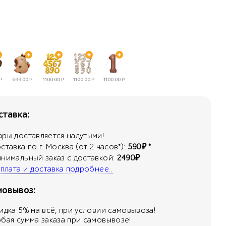
Р
699.00
Р
1100.00
Р
1100.00
Р
1100.00
Р
тавка:
ары доставляется надутыми!
оставка по г. Москва (от 2 часов*):
590₽ *
инимальный заказ с доставкой:
2490₽
 оплата и доставка подробнее..
мовывоз:
кидка
5
% на всё, при условии самовывоза!
юбая сумма заказа при самовывозе!