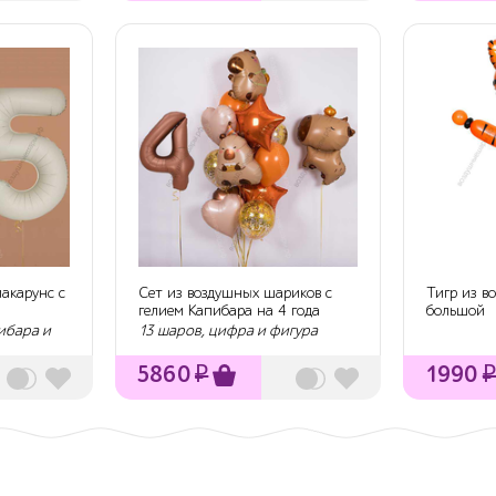
акарунс с
Сет из воздушных шариков с
Тигр из 
гелием Капибара на 4 года
большой
ребенку
пибара и
13 шаров, цифра и фигура
5860
₽
1990