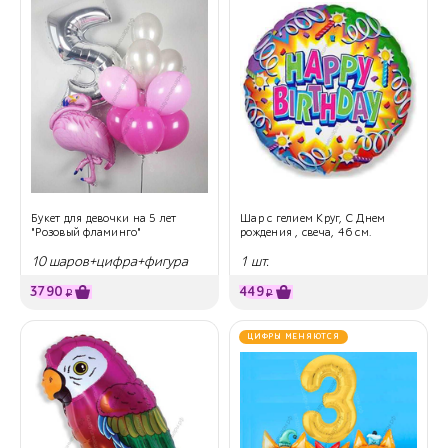
Букет для девочки на 5 лет
Шар с гелием Круг, С Днем
"Розовый фламинго"
рождения , свеча, 46 см.
10 шаров+цифра+фигура
1 шт.
3790
449
₽
₽
ЦИФРЫ МЕНЯЮТСЯ