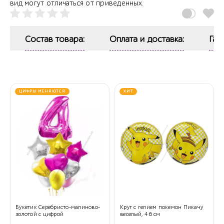
вид могут отличаться от приведенных.
Состав товара:
Оплата и доставка:
Гар
ЦИФРЫ МЕНЯЮТСЯ
ХИТ
Букетик Серебристо-малиново-
Круг с гелием покемон Пикачу
золотой с цифрой
веселый, 46 см