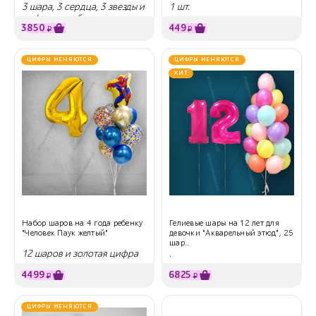
3 шара, 3 сердца, 3 звезды и
1 шт.
цифра на выбор
3850
449
₽
₽
ЦИФРЫ МЕНЯЮТСЯ
ЦИФРЫ МЕНЯЮТСЯ
ХИТ
Набор шаров на 4 года ребенку
Гелиевые шары на 12 лет для
"Человек Паук желтый"
девочки "Акварельный этюд", 25
шар...
12 шаров и золотая цифра
.
4499
6825
₽
₽
ЦИФРЫ МЕНЯЮТСЯ