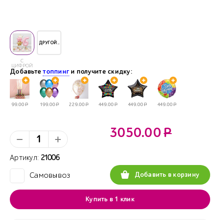
ДРУГОЙ..
С
ЦИФРОЙ
Добавьте
6
топпинг
и получите скидку:
99.00
Р
199.00
Р
229.00
Р
449.00
Р
449.00
Р
449.00
Р
3050.00
Р
Артикул:
21006
Добавить в корзину
Самовывоз
✓
Купить в 1 клик