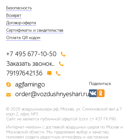
Безопасность
Возврат
Договор-оферта
Сертификаты и свидетельства
Оплата QR кодом
+7 495 677-10-50
Заказать звонок..
79197642136
agflamingo
Поделиться:
order@vozdushnyeshari.ru
© 2026
воздушныешары.рф
,
Москва, ул. Симоновский вал д.7
корп.2, офис №3
Сайт не является публичной офертой (согл. ст 437 ГК РФ).
Интернет-магазин с доставкой воздушных шаров по Москве и
Московской области. Мы предлагаем выбор и качество,
помогаем создать радостную атмосферу и настроение