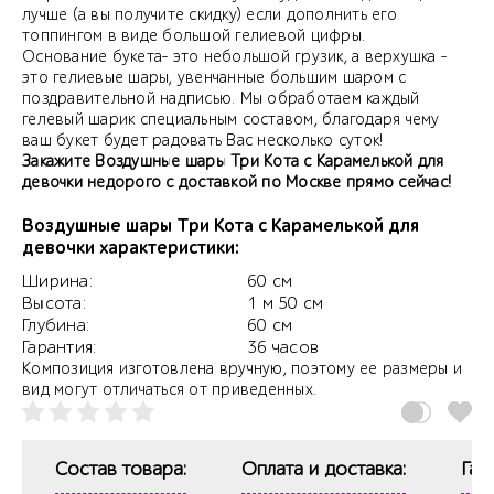
лучше (а вы получите скидку) если дополнить его
топпингом в виде большой гелиевой цифры.
Основание букета- это небольшой грузик, а верхушка -
это гелиевые шары, увенчанные большим шаром с
поздравительной надписью. Мы обработаем каждый
гелевый шарик специальным составом, благодаря чему
ваш букет будет радовать Вас несколько суток!
Закажите Воздушные шары Три Кота с Карамелькой для
девочки недорого с доставкой по Москве прямо сейчас!
Воздушные шары Три Кота с Карамелькой для
девочки характеристики:
Ширина:
60 см
Высота:
1 м 50 см
Глубина:
60 см
Гарантия:
36 часов
Композиция изготовлена вручную, поэтому ее размеры и
вид могут отличаться от приведенных.
Состав товара:
Оплата и доставка:
Гар