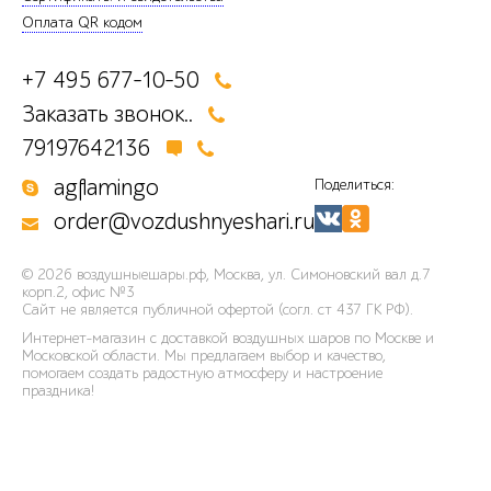
Оплата QR кодом
+7 495 677-10-50
Заказать звонок..
79197642136
agflamingo
Поделиться:
order@vozdushnyeshari.ru
© 2026
воздушныешары.рф
,
Москва, ул. Симоновский вал д.7
корп.2, офис №3
Сайт не является публичной офертой (согл. ст 437 ГК РФ).
Интернет-магазин с доставкой воздушных шаров по Москве и
Московской области. Мы предлагаем выбор и качество,
помогаем создать радостную атмосферу и настроение
праздника!