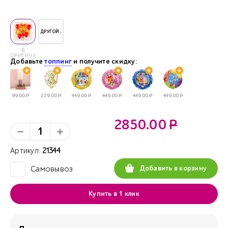
ДРУГОЙ..
В
ОРИГИНАЛЕ
Добавьте
топпинг
и получите скидку:
99.00
Р
229.00
Р
449.00
Р
449.00
Р
449.00
Р
449.00
Р
2850.00
Р
Артикул:
21344
Добавить в корзину
Самовывоз
✓
Купить в 1 клик