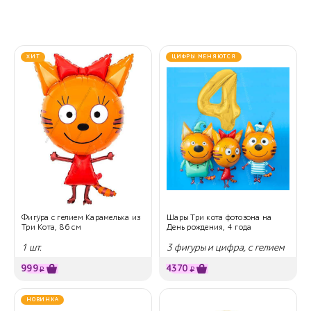
ХИТ
ЦИФРЫ МЕНЯЮТСЯ
Фигура с гелием Карамелька из
Шары Три кота фотозона на
Три Кота, 86 см
День рождения, 4 года
1 шт.
3 фигуры и цифра, с гелием
999
4370
₽
₽
НОВИНКА