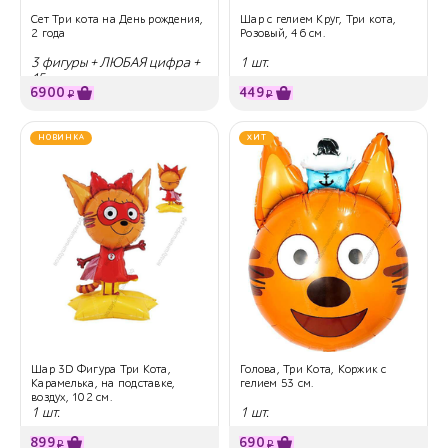
Сет Три кота на День рождения,
Шар с гелием Круг, Три кота,
2 года
Розовый, 46 см.
3 фигуры + ЛЮБАЯ цифра +
1 шт.
15 шаров
6900
449
₽
₽
НОВИНКА
ХИТ
Шар 3D Фигура Три Кота,
Голова, Три Кота, Коржик с
Карамелька, на подставке,
гелием 53 см.
воздух, 102 см.
1 шт.
1 шт.
899
690
₽
₽