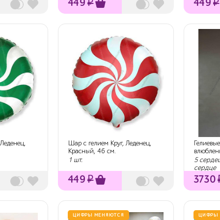
449
₽
449
₽
 Леденец,
Шар с гелием Круг, Леденец,
Гелиевые
Красный, 46 см.
влюбленн
1 шт.
5 серде
сердце
449
₽
3730
ЦИФРЫ МЕНЯЮТСЯ
ЦИФРЫ