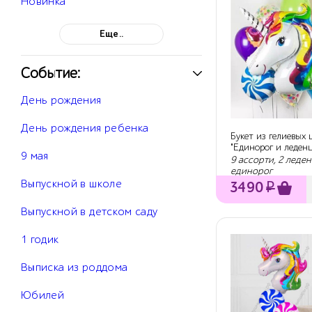
Новинка
Еще..
Событие:
День рождения
День рождения ребенка
Букет из гелиевых
"Единорог и леден
9 мая
9 ассорти, 2 леден
единорог
Выпускной в школе
3490
₽
Выпускной в детском саду
1 годик
Выписка из роддома
Юбилей