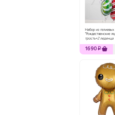
Набор из гелиевых
"Рождественские л
трость+2 леденца
1690
₽