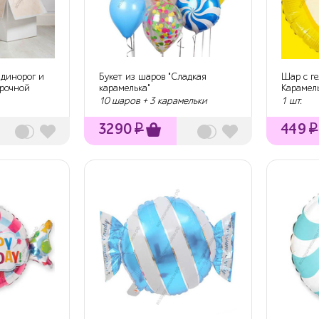
динорог и
Букет из шаров "Сладкая
Шар с ге
арочной
карамелька"
Карамель
10 шаров + 3 карамельки
1 шт.
3290
₽
449
₽