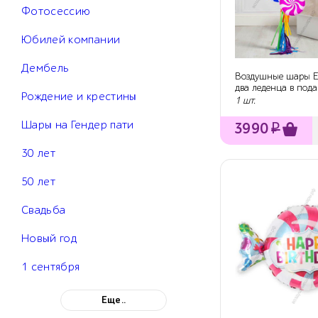
Фотосессию
Юбилей компании
Дембель
Воздушные шары Е
два леденца в под
Рождение и крестины
коробке
1 шт.
Шары на Гендер пати
3990
₽
30 лет
50 лет
Свадьба
Новый год
1 сентября
Еще..