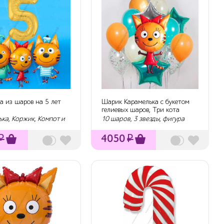
а из шаров на 5 лет
Шарик Карамелька с букетом
а
гелиевых шаров, Три кота
ка, Коржик, Компот и
10 шаров, 3 звезды, фигура
₽
4050
₽