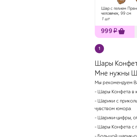
Шар с гелием Пря
человечек, 99 см
1 шт
999
₽
1
Шары Конфета
Мне нужны Ш
Мы рекомендуем В
- Шары Конфета в 
- Шарики с прикол
чувством юмора.
- Шарики-цифры, о
- Шары Конфета с г
- Большой шарик-о