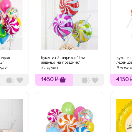
 шаров
Букет из 3 шариков "Три
Букет из
цы"
леденца на праздник"
леденцо
ца и
3 шарика
9 шарик
1450
₽
4150