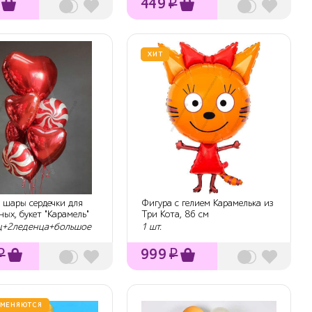
449
₽
ХИТ
 шары сердечки для
Фигура с гелием Карамелька из
ых, букет "Карамель"
Три Кота, 86 см
ц+2леденца+большое
1 шт.
₽
999
₽
 МЕНЯЮТСЯ