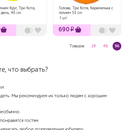
лием Круг, Три Кота,
Голова, Три Кота, Карамелька с
день, 46 см.
гелием 53 см.
1 шт.
690
₽
Товаров:
24
48
96
е, что выбрать?
ки.
идеть. Мы рекомендуем их только людям с хорошим
необычно.
понравятся гостям.
 написать любое поздравление юбиляру.