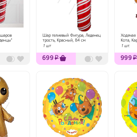
 шаров
Шар гелиевый Фигура, Леденец
Ходячая 
еденцы"
трость, Красный, 84 см
Кота, Ка
1 шт
1 шт.
699
₽
999
₽