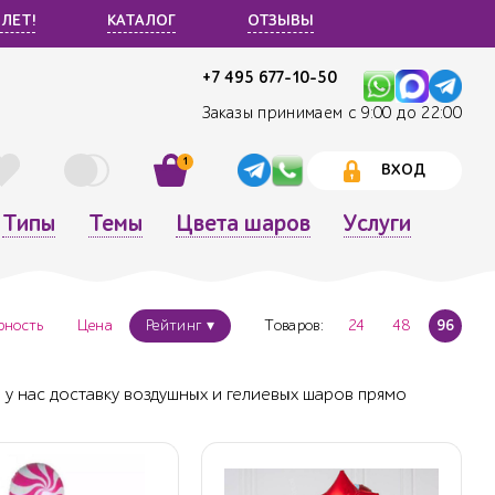
 ЛЕТ!
КАТАЛОГ
ОТЗЫВЫ
+7 495 677-10-50
Заказы принимаем с 9:00 до 22:00
1
ВХОД
Типы
Темы
Цвета шаров
Услуги
рность
Цена
Рейтинг ▾
Товаров:
24
48
96
 у нас доставку воздушных и гелиевых шаров прямо