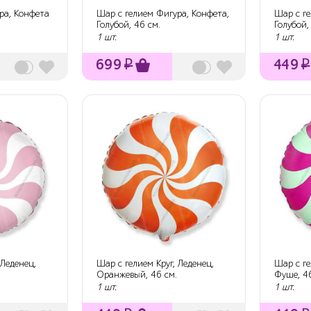
ра, Конфета
Шар с гелием Фигура, Конфета,
Шар с ге
Голубой, 46 см.
Голубой,
1 шт.
1 шт.
699
₽
449
₽
 Леденец,
Шар с гелием Круг, Леденец,
Шар с ге
Оранжевый, 46 см.
Фуше, 46
1 шт.
1 шт.