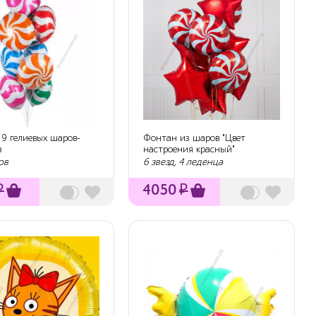
 9 гелиевых шаров-
Фонтан из шаров "Цвет
в
настроения красный"
ов
6 звезд, 4 леденца
₽
4050
₽