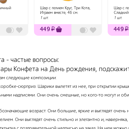
ничный
Шар с гелием Круг, Три Кота,
Шар с ге
Играем вместе, 46 см.
Сладкий 
1 шт.
1 шт.
449
₽
449
₽
 - частые вопросы:
ары Конфета на День рождения, подскажит
ам следующие композиции:
коробке-сюрприз. Шарики вылетят из нее, при открытии крыш
ьными надписями. Они очень смешные, но кого-то могут и об
бозначающие возраст. Они большие, яркие и выглядят очень 
елием. Они выглядят очень стильно и элегантно и, наверняка, 
ткрытка с поздравительной надписью на заказ. На нем можно