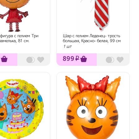
фигура с гелием Три
Шар с гелием Леденец- трость
рамелька, 81 см.
большая, Красно- белая, 99 см
1 шт
899
₽