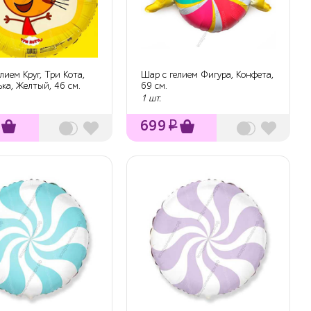
лием Круг, Три Кота,
Шар с гелием Фигура, Конфета,
ка, Желтый, 46 см.
69 см.
1 шт.
699
₽