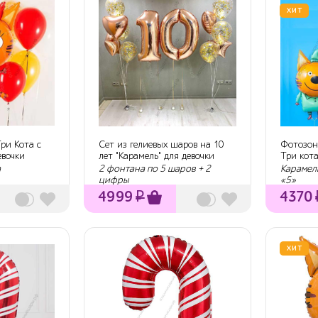
ХИТ
ри Кота с
Сет из гелиевых шаров на 10
Фотозон
евочки
лет "Карамель" для девочки
Три кот
а
2 фонтана по 5 шаров + 2
Карамель
цифры
«5»
4999
₽
4370
ХИТ