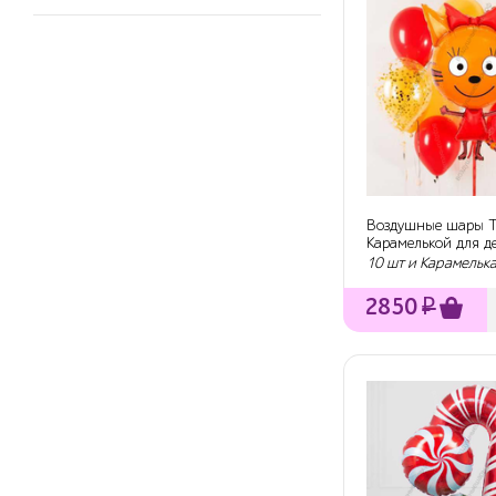
Воздушные шары Т
Карамелькой для д
10 шт и Карамельк
2850
₽