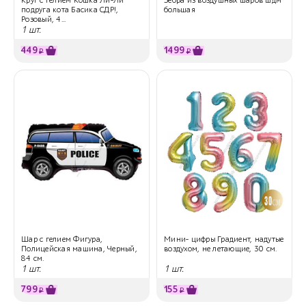
подруга кота Басика СДР!,
большая
Розовый, 4...
1 шт.
449
1499
₽
₽
Шар с гелием Фигура,
Мини- цифры Градиент, надутые
Полицейская машина, Черный,
воздухом, не летающие, 30 см.
84 см.
1 шт.
1 шт.
799
155
₽
₽