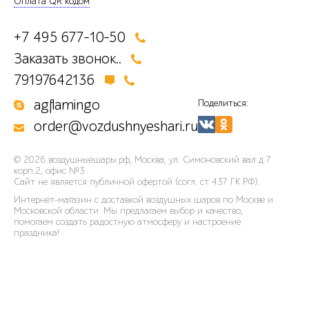
Оплата QR кодом
+7 495 677-10-50
Заказать звонок..
79197642136
agflamingo
Поделиться:
order@vozdushnyeshari.ru
© 2026
воздушныешары.рф
,
Москва, ул. Симоновский вал д.7
корп.2, офис №3
Сайт не является публичной офертой (согл. ст 437 ГК РФ).
Интернет-магазин с доставкой воздушных шаров по Москве и
Московской области. Мы предлагаем выбор и качество,
помогаем создать радостную атмосферу и настроение
праздника!