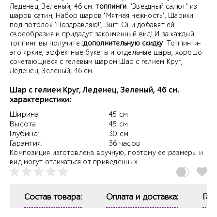
Леденец, Зеленый, 46 см.
топпинги
: "Звездный салют" из
шаров сатин, Набор шаров "Мятная нежность", Шарики
под потолок "Поздравляю!", 3шт. Они добавят ей
своеобразия и придадут законченный вид! И за каждый
топпинг вы получите
:дополнительную скидку
! Топпинги-
это яркие, эффектные букеты и отдельные шары, хорошо
сочетающиеся с гелевым шаром Шар с гелием Круг,
Леденец, Зеленый, 46 см. .
Шар с гелием Круг, Леденец, Зеленый, 46 см.
характеристики:
Ширина:
45 см
Высота:
45 см
Глубина:
30 см
Гарантия:
36 часов
Композиция изготовлена вручную, поэтому ее размеры и
вид могут отличаться от приведенных.
Состав товара:
Оплата и доставка:
Гар