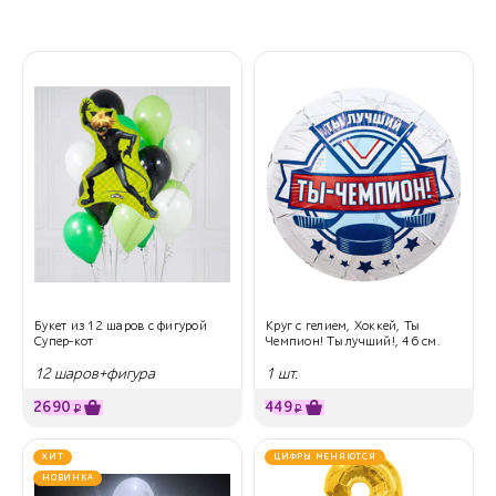
Букет из 12 шаров с фигурой
Круг с гелием, Хоккей, Ты
Супер-кот
Чемпион! Ты лучший!, 46 см.
12 шаров+фигура
1 шт.
2690
449
₽
₽
ХИТ
ЦИФРЫ МЕНЯЮТСЯ
НОВИНКА