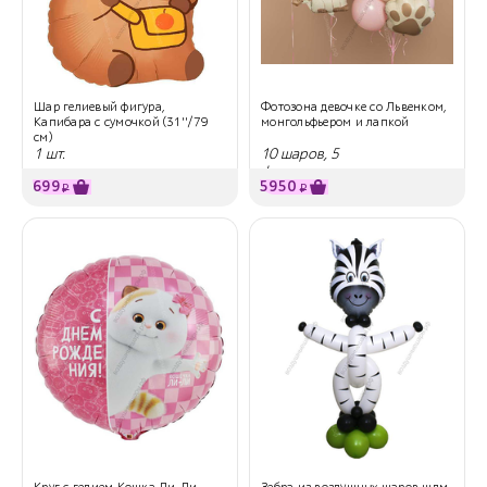
Шар гелиевый фигура,
Фотозона девочке со Львенком,
Капибара с сумочкой (31''/79
монгольфьером и лапкой
см)
1 шт.
10 шаров, 5
фольгированных шаров
699
5950
₽
₽
Круг с гелием Кошка Ли-Ли
Зебра из воздушных шаров шдм