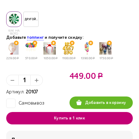
ДРУГОЙ..
КАК НА
ФОТО
Добавьте
топпинг
и получите скидку:
229.00
Р
570.00
Р
1050.00
Р
1100.00
Р
1390.00
Р
1750.00
Р
449.00
Р
Артикул:
20107
Добавить в корзину
Самовывоз
✓
Купить в 1 клик