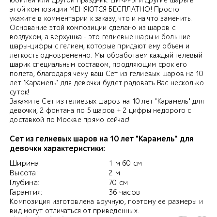
юбилей или другой праздник. ЦИФРЫ и другие шары в
этой композиции МЕНЯЮТСЯ БЕСПЛАТНО! Просто
укажите в комментарии к заказу, что и на что заменить.
Основание этой композиции сделано из шаров с
воздухом, а верхушка - это гелиевые шары и большие
шары-цифры с гелием, которые придают ему объем и
легкость одновременно. Мы обработаем каждый гелевый
шарик специальным составом, продляющим срок его
полета, благодаря чему ваш Сет из гелиевых шаров на 10
лет "Карамель" для девочки будет радовать Вас несколько
суток!
Закажите Сет из гелиевых шаров на 10 лет "Карамель" для
девочки, 2 фонтана по 5 шаров + 2 цифры недорого с
доставкой по Москве прямо сейчас!
Сет из гелиевых шаров на 10 лет "Карамель" для
девочки характеристики:
Ширина:
1 м 60 см
Высота:
2 м
Глубина:
70 см
Гарантия:
36 часов
Композиция изготовлена вручную, поэтому ее размеры и
вид могут отличаться от приведенных.