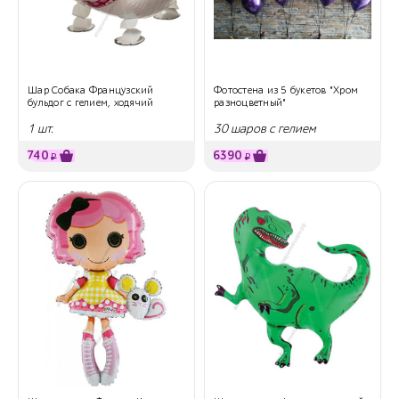
Шар Собака Французский
Фотостена из 5 букетов "Хром
бульдог с гелием, ходячий
разноцветный"
1 шт.
30 шаров с гелием
740
6390
₽
₽