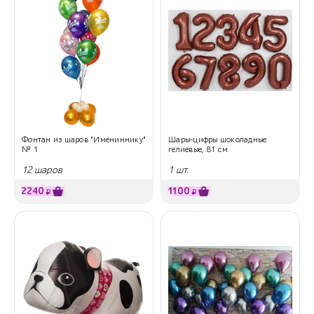
Фонтан из шаров "Имениннику"
Шары-цифры шоколадные
№ 1
гелиевые, 81 см
12 шаров
1 шт.
2240
1100
₽
₽