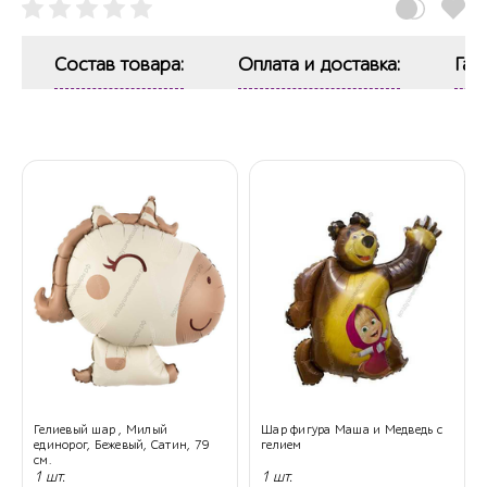
Состав товара:
Оплата и доставка:
Гар
Гелиевый шар , Милый
Шар фигура Маша и Медведь с
единорог, Бежевый, Сатин, 79
гелием
см.
1 шт.
1 шт.