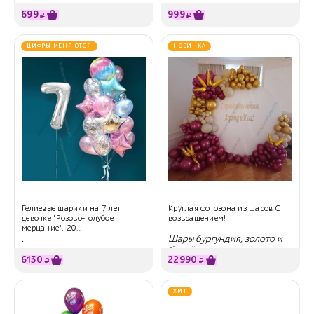
699
999
₽
₽
ЦИФРЫ МЕНЯЮТСЯ
НОВИНКА
Гелиевые шарики на 7 лет
Круглая фотозона из шаров С
девочке "Розово-голубое
возвращением!
мерцание", 20...
.
Шары бургундия, золото и
белый песок
6130
22990
₽
₽
ХИТ