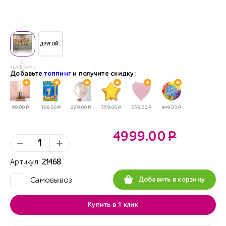
ДРУГОЙ..
С
ЦИФРАМИ
Добавьте
10
топпинг
и получите скидку:
99.00
Р
199.00
Р
229.00
Р
359.00
Р
359.00
Р
449.00
Р
4999.00
Р
Артикул:
21468
Добавить в корзину
Самовывоз
✓
Купить в 1 клик