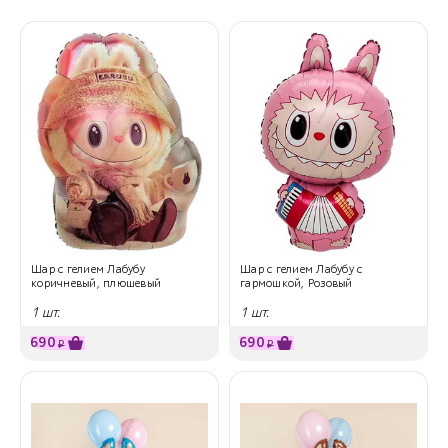
Шар с гелием Лабубу
Шар с гелием Лабубу с
коричневый, плюшевый
гармошкой, Розовый
1 шт.
1 шт.
690
690
₽
₽