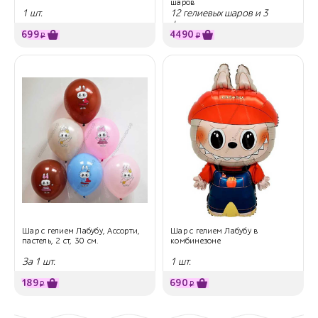
шаров
1 шт.
12 гелиевых шаров и 3
фигуры
699
4490
₽
₽
Шар с гелием Лабубу, Ассорти,
Шар с гелием Лабубу в
пастель, 2 ст, 30 см.
комбинезоне
За 1 шт.
1 шт.
189
690
₽
₽