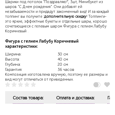
Шарики под потолок "Поздравляю!", 3шт, Минибукет из
шаров "С Днем рождения". Они добавят ей
незабываемости и придадут законченный вид! И за каждый
топпинг вы получите
:дополнительную скидку
! Топпинги-
это яркие, эффектные букеты и отдельные шары, хорошо
сочетающиеся с гелевым шаром Фигура с гелием Лабубу
Коричневый .
Фигура с гелием Лабубу Коричневый
характеристики:
Ширина:
30 см
Высота:
40 см
Глубина:
20 см
Гарантия:
36 часов
Композиция изготовлена вручную, поэтому ее размеры и
вид могут отличаться от приведенных.
Состав товара:
Оплата и доставка:
Гар