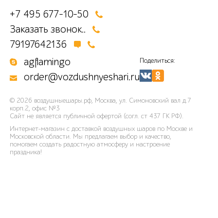
+7 495 677-10-50
Заказать звонок..
79197642136
agflamingo
Поделиться:
order@vozdushnyeshari.ru
© 2026
воздушныешары.рф
,
Москва, ул. Симоновский вал д.7
корп.2, офис №3
Сайт не является публичной офертой (согл. ст 437 ГК РФ).
Интернет-магазин с доставкой воздушных шаров по Москве и
Московской области. Мы предлагаем выбор и качество,
помогаем создать радостную атмосферу и настроение
праздника!