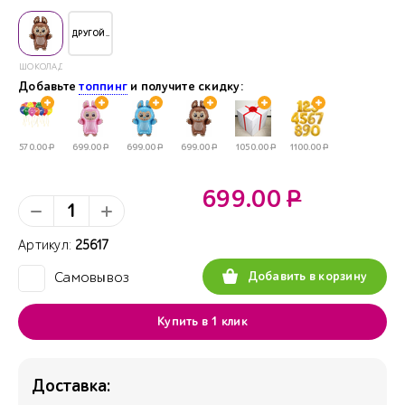
ДРУГОЙ..
ШОКОЛАДНЫЙ
Добавьте
топпинг
и получите скидку:
570.00
Р
699.00
Р
699.00
Р
699.00
Р
1050.00
Р
1100.00
Р
699.00
Р
Артикул:
25617
Добавить в корзину
Самовывоз
✓
Купить в 1 клик
Доставка: