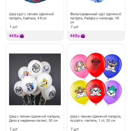
Шар круг с гелием Щенячий
Фольгированный круг Щенячий
патруль, Крепыш, 46 см
патруль, Райдер и команда, 46
см
1 шт.
1 шт.
449
449
₽
₽
Шар с гелием Щенячий патруль,
Шар с гелием Щенячий патруль,
Дело в надёжных лапах!, 30 см.
Ассорти, пастель, 1 ст, 30 см.
1 шт.
1 шт.