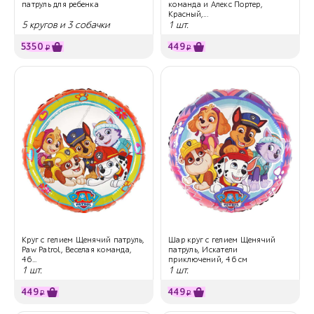
патруль для ребенка
команда и Алекс Портер,
Красный,...
5 кругов и 3 собачки
1 шт.
5350
449
₽
₽
Круг с гелием Щенячий патруль,
Шар круг с гелием Щенячий
Paw Patrol, Веселая команда,
патруль, Искатели
46...
приключений, 46 см
1 шт.
1 шт.
449
449
₽
₽