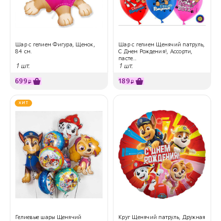
Шар с гелием Фигура, Щенок,
Шар с гелием Щенячий патруль,
84 см.
С Днем Рождения!, Ассорти,
пасте...
1 шт.
1 шт.
699
189
₽
₽
ХИТ
Гелиевые шары Щенячий
Круг Щенячий патруль, Дружная