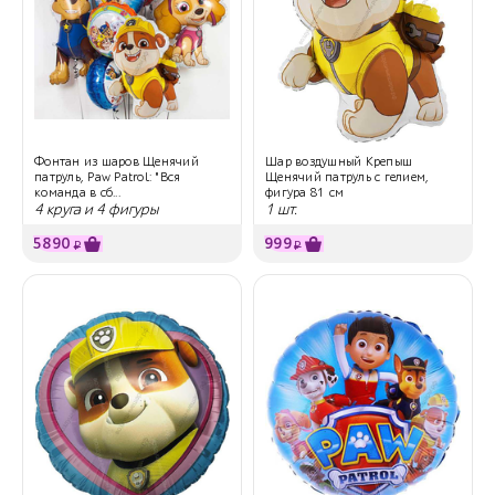
Фонтан из шаров Щенячий
Шар воздушный Крепыш
патруль, Paw Patrol: "Вся
Щенячий патруль с гелием,
команда в сб...
фигура 81 см
4 круга и 4 фигуры
1 шт.
5890
999
₽
₽