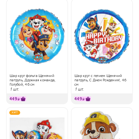
Шар круг фольга Щенячий
Шар круг с гелием Щенячий
патруль, Дружная команда,
патруль, С Днем Рождения!, 46
Голубой, 46 см
см
1 шт.
1 шт.
449
449
₽
₽
ХИТ