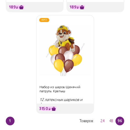
189
189
₽
₽
ХИТ
Набор из шаров Щенячий
патруль: Крепыш
12 латексных шариков и
фигура
3150
₽
1
Товаров:
24
48
96