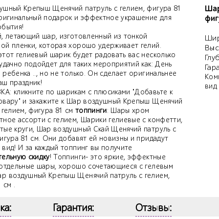
Шар
ушный Крепыш Щенячий патруль с гелием, фигура 81
оригинальный подарок и эффектное украшение для
фиг
обытия!
й, летающий шар, изготовленный из тонкой
Шир
ой пленки, которая хорошо удерживает гелий.
Выс
этот гелиевый шарик будет радовать вас несколько
Глу
удачно подойдет для таких мероприятий как: День
Гар
ребенка .., но не только. Он сделает оригинальнее
Ком
аш праздник!
вид
А: кликните по шарикам с плюсиками "Добавьте к
овару" и закажите к Шар воздушный Крепыш Щенячий
 гелием, фигура 81 см
топпинги
: Шары хром
тное ассорти с гелием, Шарики гелиевые с конфетти,
тые круги, Шар воздушный Скай Щенячий патруль с
игура 81 см. Они добавят ей новизны и придадут
вид! И за каждый топпинг вы получите
тельную скидку
! Топпинги- это яркие, эффектные
 отдельные шары, хорошо сочетающиеся с гелевым
р воздушный Крепыш Щенячий патруль с гелием,
 см .
ка:
Гарантия:
Отзывы: