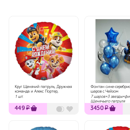
Круг Щенячий патруль, Дружная
Фонтан сине-серебри
команда и Алекс Портер,
шаров с Чейзом
Красный,...
1 шт.
7 шаров+3 звезды+фи
Щенячьего патруля
449
₽
3450
₽