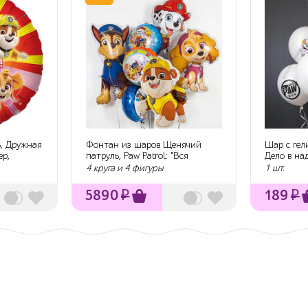
, Дружная
Фонтан из шаров Щенячий
Шар с гел
ер,
патруль, Paw Patrol: "Вся
Дело в на
команда в сб...
4 круга и 4 фигуры
1 шт.
5890
₽
189
₽