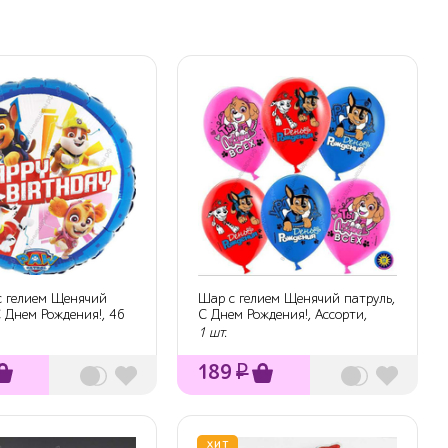
с гелием Щенячий
Шар с гелием Щенячий патруль,
С Днем Рождения!, 46
С Днем Рождения!, Ассорти,
пасте...
1 шт.
189
₽
ХИТ