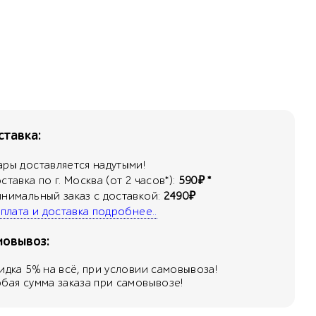
тавка:
ары доставляется надутыми!
оставка по г. Москва (от 2 часов*):
590₽ *
инимальный заказ с доставкой:
2490₽
 оплата и доставка подробнее..
мовывоз:
кидка
5
% на всё, при условии самовывоза!
юбая сумма заказа при самовывозе!