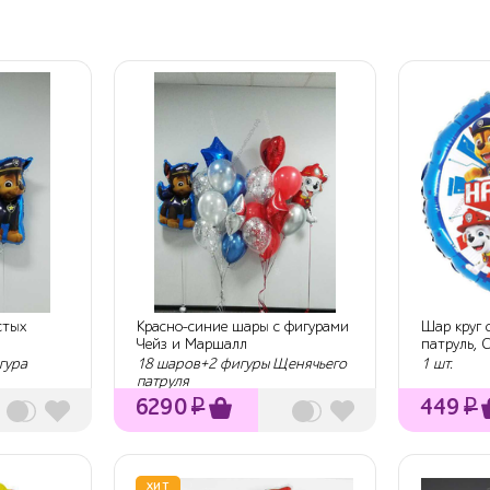
стых
Красно-синие шары с фигурами
Шар круг 
Чейз и Маршалл
патруль, 
см
гура
18 шаров+2 фигуры Щенячьего
1 шт.
патруля
6290
₽
449
₽
ХИТ