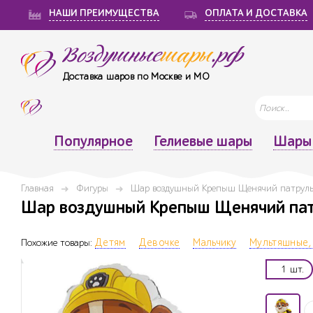
НАШИ ПРЕИМУЩЕСТВА
ОПЛАТА И ДОСТАВКА
Воздушные
шары
.рф
Доставка шаров по Москве и МО
Популярное
Гелиевые шары
Шары 
Главная
Фигуры
Шар воздушный Крепыш Щенячий патруль с
Шар воздушный Крепыш Щенячий патру
Похожие товары:
Детям
Девочке
Мальчику
Мультяшные,
1 шт.