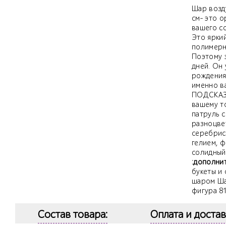
Шар возд
см- это 
вашего с
Это ярки
полимерн
Поэтому 
дней. Он 
рождения 
именно в
ПОДСКАЗК
вашему т
патруль с
разноцве
серебрис
гелием, ф
солидный 
:дополни
букеты и
шаром Ша
фигура 81
Состав товара:
Оплата и достав