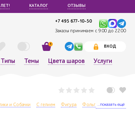
 ЛЕТ!
КАТАЛОГ
ОТЗЫВЫ
+7 495 677-10-50
Заказы принимаем с 9:00 до 22:00
1
ВХОД
Типы
Темы
Цвета шаров
Услуги
...показать ещё
тики и Собачки
С гелием
Фигура
Фольгированный
День