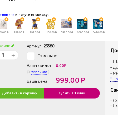
е
топпинг
и получите скидку:
29.00
Р
999.00
Р
999.00
Р
1100.00
Р
5420.00
Р
6280.00
Р
6490.00
Р
аличии!
Артикул:
23380
Дос
Самовывоз
✓
- Ш
Ваша скидка
0.00
₽
- Д
(
0
топпинга
)
- М
999.00
Р
* -
Ваша цена:
Са
Добавить в корзину
Купить в 1 клик
- С
- Л