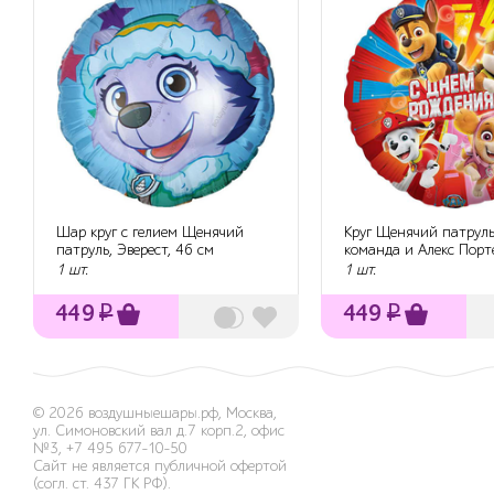
Шар круг с гелием Щенячий
Круг Щенячий патруль
патруль, Эверест, 46 см
команда и Алекс Порт
Красный,...
1 шт.
1 шт.
449
₽
449
₽
© 2026
воздушныешары.рф
,
Москва,
ул. Симоновский вал д.7 корп.2, офис
№3
,
+7 495 677-10-50
Сайт не является публичной офертой
(согл. ст. 437 ГК РФ).