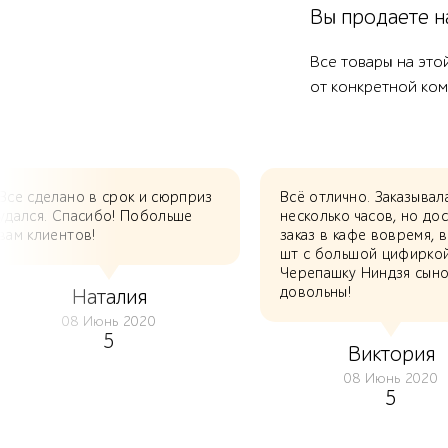
Вы продаете н
Все товары на это
от конкретной ком
Все сделано в срок и сюрприз
Всё отлично. Заказывал
удался. Спасибо! Побольше
несколько часов, но до
вам клиентов!
заказ в кафе вовремя, в
шт с большой цифирко
Черепашку Ниндзя сыно
довольны!
Наталия
08 Июнь 2020
5
Виктория
08 Июнь 2020
5