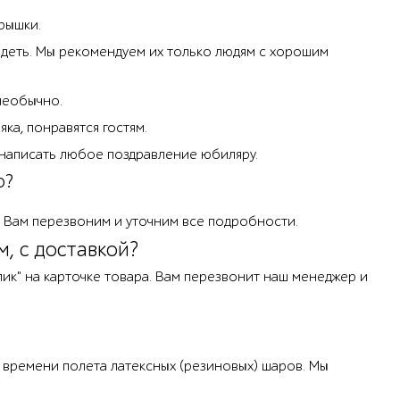
рышки.
идеть. Мы рекомендуем их только людям с хорошим
необычно.
ка, понравятся гостям.
 написать любое поздравление юбиляру.
о?
мы Вам перезвоним и уточним все подробности.
м, с доставкой?
лик" на карточке товара. Вам перезвонит наш менеджер и
я времени полета латексных (резиновых) шаров. Мы