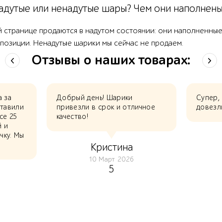
адутые или ненадутые шары? Чем они наполнен
й странице продаются в надутом состоянии: они наполненные
позиции. Ненадутые шарики мы сейчас не продаем.
Отзывы о наших товарах:
а за
Добрый день! Шарики
Супер,
ставили
привезли в срок и отличное
довезл
се 25
качество!
й и
чку. Мы
Кристина
10 Март 2026
5