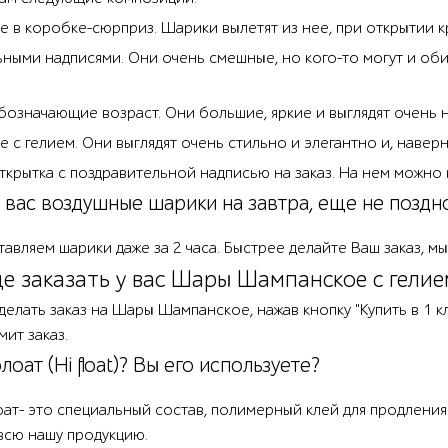
 в коробке-сюрприз. Шарики вылетят из нее, при открытии к
ьными надписями. Они очень смешные, но кого-то могут и об
бозначающие возраст. Они большие, яркие и выглядят очень 
с гелием. Они выглядят очень стильно и элегантно и, наверня
ткрытка с поздравительной надписью на заказ. На нем можно
у вас воздушные шарики на завтра, еще не поздн
тавляем шарики даже за 2 часа. Быстрее делайте Ваш заказ, 
е заказать у вас Шары Шампанское с гелие
делать заказ на Шары Шампанское, нажав кнопку "Купить в 1 к
ит заказ.
оат (Hi float)? Вы его используете?
флоат- это специальный состав, полимерный клей для продлени
всю нашу продукцию.