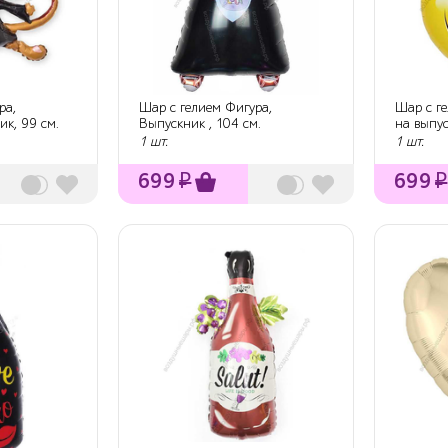
ра,
Шар с гелием Фигура,
Шар с г
ик, 99 см.
Выпускник , 104 см.
на выпус
1 шт.
1 шт.
699
₽
699
₽