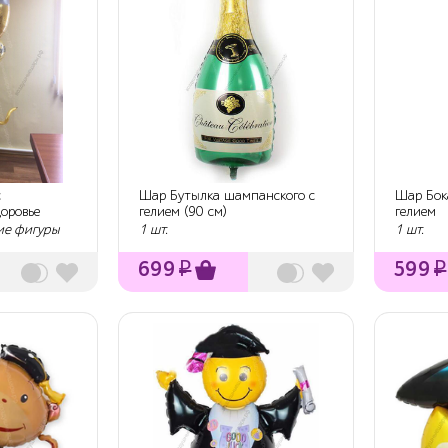
с
Шар Бутылка шампанского с
Шар Бок
оровье
гелием (90 см)
гелием
ие фигуры
1 шт.
1 шт.
699
₽
599
₽