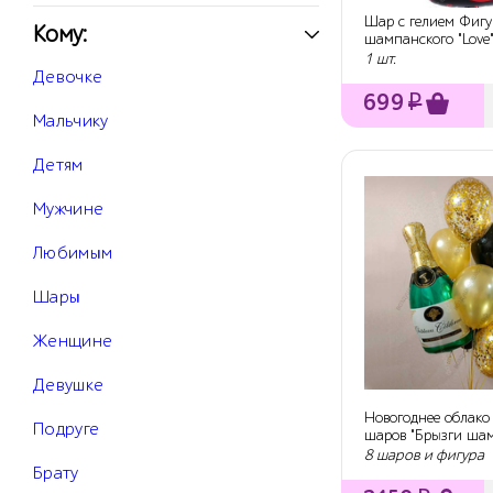
Шар с гелием Фигу
Кому:
шампанского "Love"
см.
1 шт.
Девочке
699
₽
Мальчику
Детям
Мужчине
Любимым
Шары
Женщине
Девушке
Новогоднее облако
Подруге
шаров "Брызги шам
8 шаров и фигура
Брату