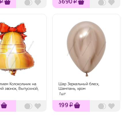
₽
3690
₽
елием Колокольчик на
Шар Зеркальный блеск,
ий звонок, Выпускной,
Шампань, хром
1шт
199
₽