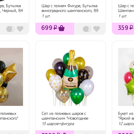
ра, Бутылка
Шар с гелием Фигура, Бутылка
Шар с ге
, Черный, 84
виноградного шампанского, 89
Шампань
см.
1 шт.
1 шт.
699
₽
359
₽
 гелиевых
Сет из гелиевых шаров с
Букет из
панского"
шампанским "Новогоднее
"Яркий 
настроение"
13 шаров+фигура
12 шаро