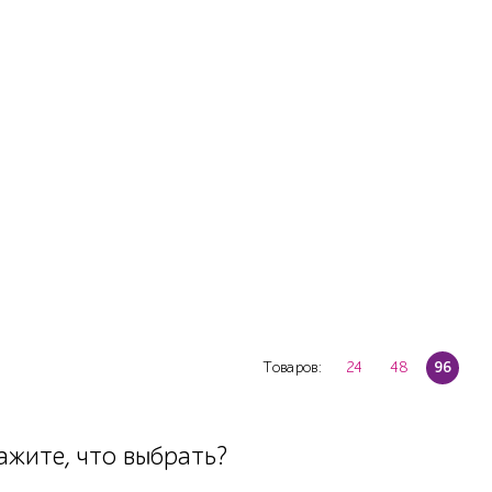
Товаров:
24
48
96
жите, что выбрать?