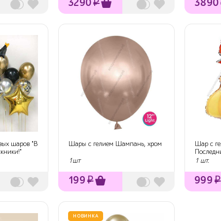
3290
₽
3890
вых шаров "В
Шары с гелием Шампань, хром
Шар с г
кники!"
Последн
1 се...
1шт
1 шт.
199
₽
999
₽
НОВИНКА