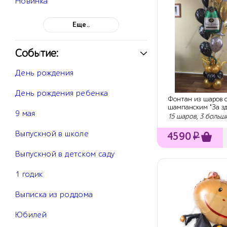
Новинка
Еще..
Событие:
День рождения
День рождения ребенка
Фонтан из шаров 
шампанским "За зд
9 мая
именинника!"
15 шаров, 3 больш
Выпускной в школе
4590
₽
Выпускной в детском саду
1 годик
Выписка из роддома
Юбилей