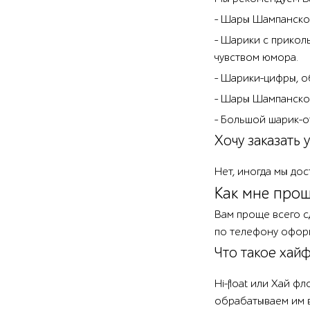
- Шары Шампанское
- Шарики с прикол
чувством юмора.
- Шарики-цифры, о
- Шары Шампанское 
- Большой шарик-о
Хочу заказать 
Нет, иногда мы дос
Как мне прощ
Вам проще всего с
по телефону оформ
Что такое хайфл
Hi-float или Хай 
обрабатываем им 