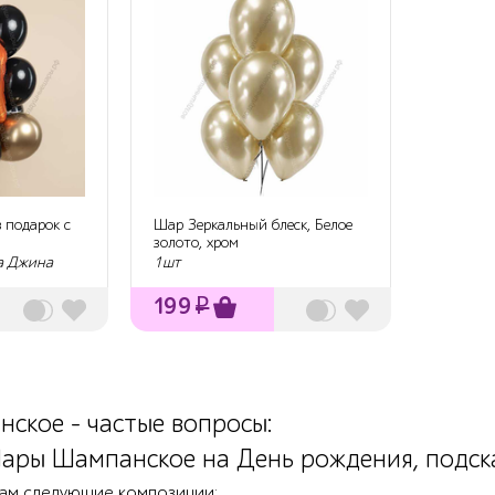
 подарок с
Шар Зеркальный блеск, Белое
золото, хром
а Джина
1шт
199
₽
ское - частые вопросы:
ары Шампанское на День рождения, подска
ам следующие композиции: