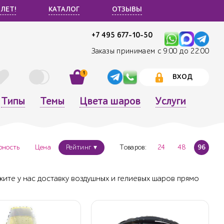
 ЛЕТ!
КАТАЛОГ
ОТЗЫВЫ
+7 495 677-10-50
Заказы принимаем с 9:00 до 22:00
1
ВХОД
Типы
Темы
Цвета шаров
Услуги
рность
Цена
Рейтинг ▾
Товаров:
24
48
96
ите у нас доставку воздушных и гелиевых шаров прямо