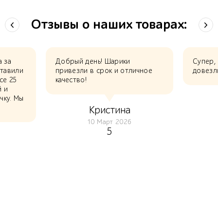
Отзывы о наших товарах:
а за
Добрый день! Шарики
Супер,
ставили
привезли в срок и отличное
довезл
се 25
качество!
й и
чку. Мы
Кристина
10 Март 2026
5