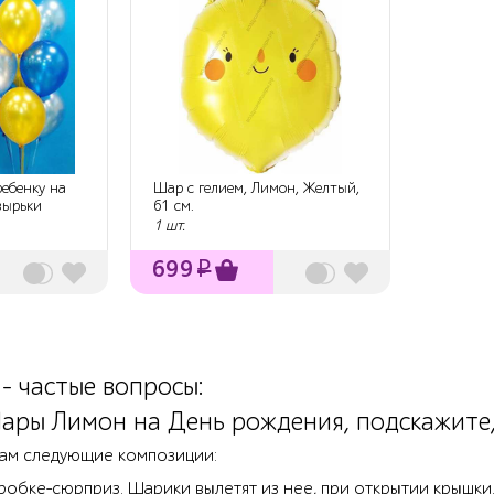
ебенку на
Шар с гелием, Лимон, Желтый,
зырьки
61 см.
1 шт.
699
₽
 частые вопросы:
ары Лимон на День рождения, подскажите,
ам следующие композиции:
робке-сюрприз. Шарики вылетят из нее, при открытии крышки