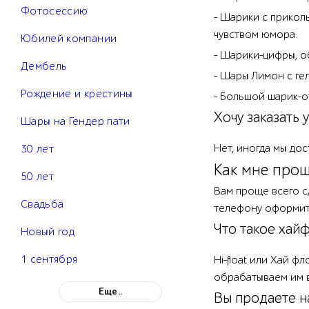
Фотосессию
- Шарики с прикол
чувством юмора.
Юбилей компании
- Шарики-цифры, о
Дембель
- Шары Лимон с гел
Рождение и крестины
- Большой шарик-о
Хочу заказать 
Шары на Гендер пати
Нет, иногда мы дос
30 лет
Как мне прощ
50 лет
Вам проще всего сд
Свадьба
телефону оформит 
Что такое хайфл
Новый год
1 сентября
Hi-float или Хай 
обрабатываем им 
Еще..
Вы продаете н