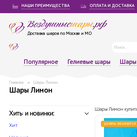
НАШИ ПРЕИМУЩЕСТВА
ОПЛАТА И ДОСТАВКА
Воздушные
шары
.рф
Доставка шаров по Москве и МО
Популярное
Гелиевые шары
Шары 
Главная
Шары Лимон
Шары Лимон
Шары Лимон купить
Хиты и новинки:
ЦИФРЫ МЕНЯЮТСЯ
Хит