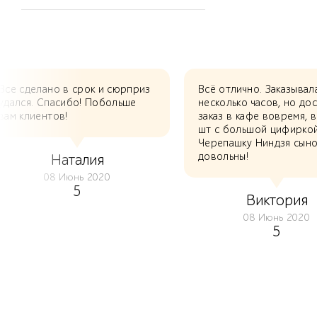
Все сделано в срок и сюрприз
Всё отлично. Заказывал
удался. Спасибо! Побольше
несколько часов, но до
вам клиентов!
заказ в кафе вовремя, в
шт с большой цифирко
Черепашку Ниндзя сыно
довольны!
Наталия
08 Июнь 2020
5
Виктория
08 Июнь 2020
5