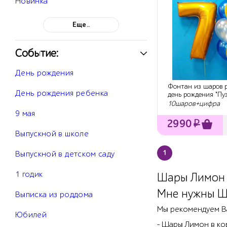
Новинка
Еще..
Событие:
День рождения
Фонтан из шаров р
День рождения ребенка
день рождения "Пу
лимонада"
10шаров+цифра
9 мая
2990
₽
Выпускной в школе
1
Выпускной в детском саду
1 годик
Шары Лимон -
Мне нужны Ш
Выписка из роддома
Мы рекомендуем В
Юбилей
- Шары Лимон в ко