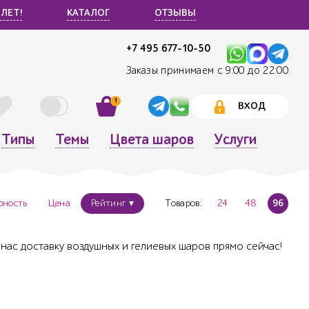
 ЛЕТ!
КАТАЛОГ
ОТЗЫВЫ
+7 495 677-10-50
Заказы принимаем с 9:00 до 22:00
1
ВХОД
Типы
Темы
Цвета шаров
Услуги
рность
Цена
Рейтинг ▾
Товаров:
24
48
96
нас доставку воздушных и гелиевых шаров прямо сейчас!