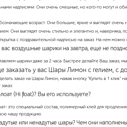
ьными надписями. Они очень смешные, но кого-то могут и об
бозначающие возраст. Они большие, яркие и выглядят очень 
ием. Они выглядят очень стильно и элегантно и, наверняка, по
ткрытка с поздравительной надписью на заказ. На нем можно
у вас воздушные шарики на завтра, еще не поздн
тавляем шарики даже за 2 часа. Быстрее делайте Ваш заказ, 
е заказать у вас Шары Лимон с гелием, с д
елать заказ на Шары Лимон, нажав кнопку "Купить в 1 клик" 
заказ.
оат (Hi float)? Вы его используете?
флоат- это специальный состав, полимерный клей для продлени
всю нашу продукцию.
адутые или ненадутые шары? Чем они наполнен