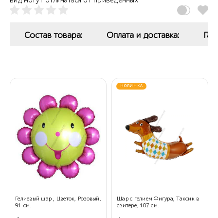
вид могут отличаться от приведенных.
Состав товара:
Оплата и доставка:
Гар
НОВИНКА
Гелиевый шар , Цветок, Розовый,
Шар с гелием Фигура, Таксик в
91 см.
свитере, 107 см.