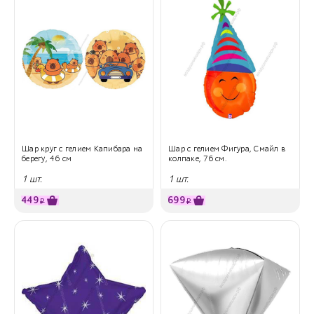
Шар круг с гелием Капибара на
Шар с гелием Фигура, Смайл в
берегу, 46 см
колпаке, 76 см.
1 шт.
1 шт.
449
699
₽
₽