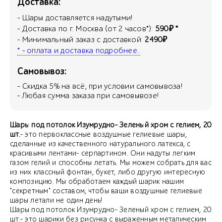
Доставка:
- Шары доставляется надутыми!
- Доставка по г. Москва (от 2 часов*):
590₽ *
- Минимальный заказ с доставкой:
2490₽
* - оплата и доставка подробнее..
Самовывоз:
- Скидка
5
% на всё, при условии самовывоза!
- Любая сумма заказа при самовывозе!
Шары под потолок Изумрудно- Зеленый хром с гелием, 20
шт.
- это первоклассные воздушные гелиевые шары,
сделанные из качественного натурального латекса, с
красивыми лентами- серпартином. Они надуты легким
газом гелий и способны летать. Мы можем собрать для вас
из них классный фонтан, букет, либо другую интересную
композицию. Мы обработаем каждый шарик нашим
"секретным" составом, чтобы ваши воздушные гелиевые
шары летали не один день!
Шары под потолок Изумрудно- Зеленый хром с гелием, 20
шт.- это шарики без рисунка с выраженным металическим