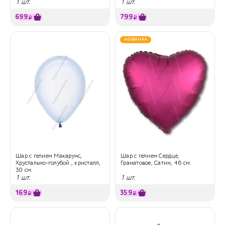
1 шт.
1 шт.
699
799
₽
₽
НОВИНКА
Шар с гелием Макарунс,
Шар с гелием Сердце,
Хрустально-голубой , кристалл,
Гранатовое, Сатин, 46 см.
30 см.
1 шт.
1 шт.
169
359
₽
₽