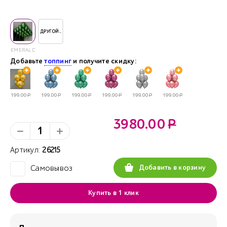
ДРУГОЙ..
EMERALD
Добавьте
топпинг
и получите скидку:
199.00
Р
199.00
Р
199.00
Р
199.00
Р
199.00
Р
199.00
Р
3980.00
Р
Артикул:
26215
Добавить в корзину
Самовывоз
✓
Купить в 1 клик