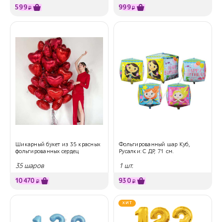
599
999
₽
₽
Шикарный букет из 35 красных
Фольгированный шар Куб,
фольгированных сердец
Русалки: С ДР, 71 см.
35 шаров
1 шт.
10470
930
₽
₽
ХИТ