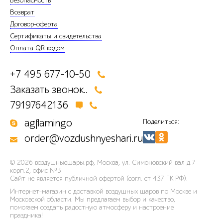
Безопасность
Возврат
Договор-оферта
Сертификаты и свидетельства
Оплата QR кодом
+7 495 677-10-50
Заказать звонок..
79197642136
agflamingo
Поделиться:
order@vozdushnyeshari.ru
© 2026
воздушныешары.рф
,
Москва, ул. Симоновский вал д.7
корп.2, офис №3
Сайт не является публичной офертой (согл. ст 437 ГК РФ).
Интернет-магазин с доставкой воздушных шаров по Москве и
Московской области. Мы предлагаем выбор и качество,
помогаем создать радостную атмосферу и настроение
праздника!