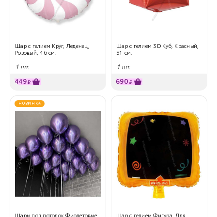
Шар с гелием Круг, Леденец,
Шар с гелием 3D Куб, Красный,
Розовый, 46 см.
51 см.
1 шт.
1 шт.
449
690
₽
₽
НОВИНКА
Шары под потолок Фиолетовые
Шар с гелием Фигура, Для