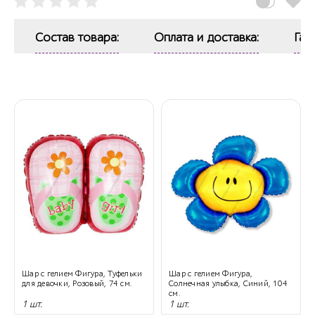
Состав товара:
Оплата и доставка:
Гар
Шар с гелием Фигура, Туфельки
Шар с гелием Фигура,
для девочки, Розовый, 74 см.
Солнечная улыбка, Синий, 104
см.
1 шт.
1 шт.