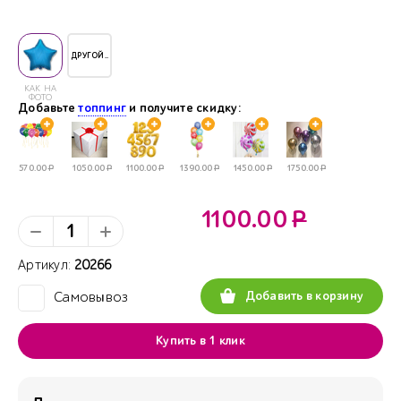
ДРУГОЙ..
КАК НА
ФОТО
Добавьте
топпинг
и получите скидку:
570.00
Р
1050.00
Р
1100.00
Р
1390.00
Р
1450.00
Р
1750.00
Р
1100.00
Р
Артикул:
20266
Добавить в корзину
Самовывоз
✓
Купить в 1 клик