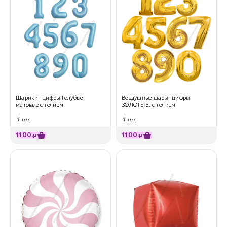
Шарики- цифры Голубые
Воздушные шары- цифры
матовые с гелием
ЗОЛОТЫЕ, с гелием
1 шт.
1 шт.
1100
1100
₽
₽