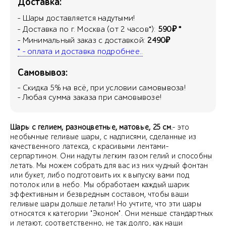
Доставка:
- Шары доставляется надутыми!
- Доставка по г. Москва (от 2 часов*):
590₽ *
- Минимальный заказ с доставкой:
2490₽
* - оплата и доставка подробнее..
Самовывоз:
- Скидка
5
% на всё, при условии самовывоза!
- Любая сумма заказа при самовывозе!
Шары с гелием, разноцветные, матовые, 25 см.
- это
необычные геливые шары, с надписями, сделанные из
качественного латекса, с красивыми лентами-
серпартином. Они надуты легким газом гелий и способны
летать. Мы можем собрать для вас из них чудный фонтан
или букет, либо подготовить их к выпуску вами под
потолок или в небо. Мы обработаем каждый шарик
эффективным и безвредным составом, чтобы ваши
геливые шары дольше летали! Но учтите, что эти шары
относятся к категории "Эконом". Они меньше стандартных
и летают, соответственно, не так долго, как наши