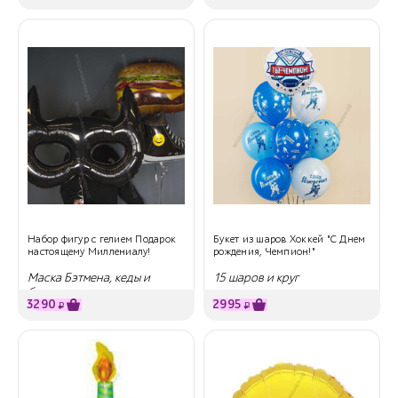
Набор фигур с гелием Подарок
Букет из шаров Хоккей "С Днем
настоящему Миллениалу!
рождения, Чемпион!"
Маска Бэтмена, кеды и
15 шаров и круг
бургер
3290
2995
₽
₽