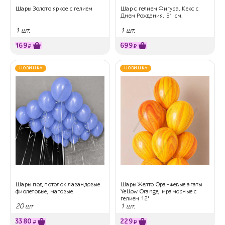
Шары Золото яркое с гелием
Шар с гелием Фигура, Кекс с
Днем Рождения, 51 см.
1 шт.
1 шт.
169
699
₽
₽
НОВИНКА
НОВИНКА
Шары под потолок лавандовые
Шары Желто Оранжевые агаты
фиолетовые, матовые
Yellow Orange, мраморные с
гелием 12"
20 шт
1 шт.
3380
229
₽
₽