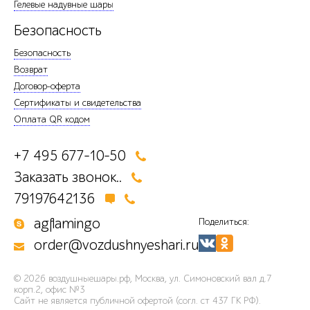
Гелевые надувные шары
Безопасность
Безопасность
Возврат
Договор-оферта
Сертификаты и свидетельства
Оплата QR кодом
+7 495 677-10-50
Заказать звонок..
79197642136
agflamingo
Поделиться:
order@vozdushnyeshari.ru
© 2026
воздушныешары.рф
,
Москва, ул. Симоновский вал д.7
корп.2, офис №3
Сайт не является публичной офертой (согл. ст 437 ГК РФ).