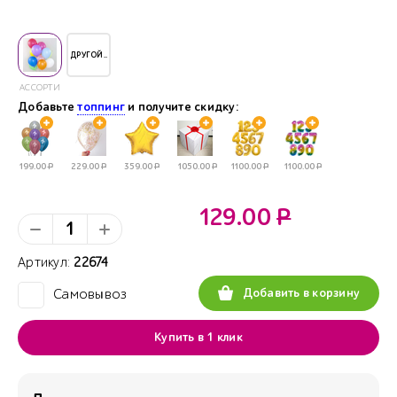
ДРУГОЙ..
АССОРТИ
Добавьте
топпинг
и получите скидку:
199.00
Р
229.00
Р
359.00
Р
1050.00
Р
1100.00
Р
1100.00
Р
129.00
Р
Артикул:
22674
Добавить в корзину
Самовывоз
✓
Купить в 1 клик