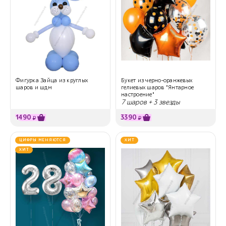
Фигурка Зайца из круглых
Букет из черно-оранжевых
шаров и шдм
гелиевых шаров "Янтарное
настроение"
7 шаров + 3 звезды
1490
3390
₽
₽
ЦИФРЫ МЕНЯЮТСЯ
ХИТ
ХИТ