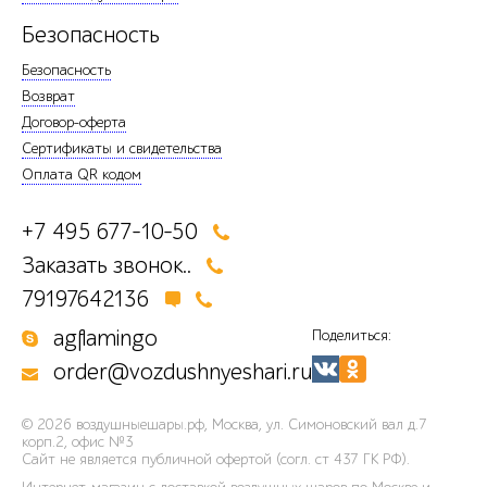
Безопасность
Безопасность
Возврат
Договор-оферта
Сертификаты и свидетельства
Оплата QR кодом
+7 495 677-10-50
Заказать звонок..
79197642136
agflamingo
Поделиться:
order@vozdushnyeshari.ru
© 2026
воздушныешары.рф
,
Москва, ул. Симоновский вал д.7
корп.2, офис №3
Сайт не является публичной офертой (согл. ст 437 ГК РФ).