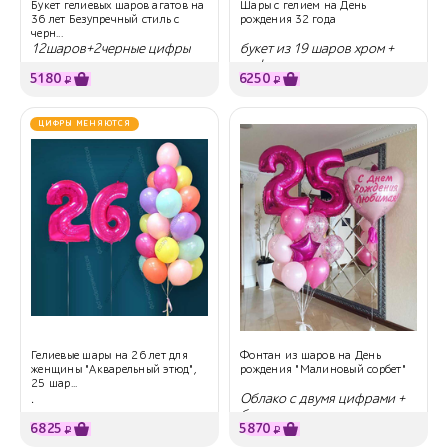
Букет гелиевых шаров агатов на
Шары с гелием на День
36 лет Безупречный стиль с
рождения 32 года
черн...
12шаров+2черные цифры
букет из 19 шаров хром +
цифры
5180
6250
₽
₽
ЦИФРЫ МЕНЯЮТСЯ
Гелиевые шары на 26 лет для
Фонтан из шаров на День
женщины "Акварельный этюд",
рождения "Малиновый сорбет"
25 шар...
.
Облако с двумя цифрами +
большое сердце с надписью
6825
5870
₽
₽