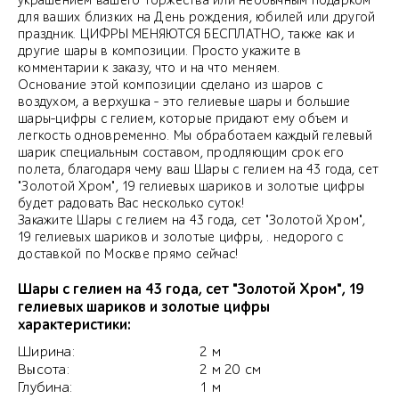
украшением вашего торжества или необычным подарком
для ваших близких на День рождения, юбилей или другой
праздник. ЦИФРЫ МЕНЯЮТСЯ БЕСПЛАТНО, также как и
другие шары в композиции. Просто укажите в
комментарии к заказу, что и на что меняем.
Основание этой композиции сделано из шаров с
воздухом, а верхушка - это гелиевые шары и большие
шары-цифры с гелием, которые придают ему объем и
легкость одновременно. Мы обработаем каждый гелевый
шарик специальным составом, продляющим срок его
полета, благодаря чему ваш Шары с гелием на 43 года, сет
"Золотой Хром", 19 гелиевых шариков и золотые цифры
будет радовать Вас несколько суток!
Закажите Шары с гелием на 43 года, сет "Золотой Хром",
19 гелиевых шариков и золотые цифры, . недорого с
доставкой по Москве прямо сейчас!
Шары с гелием на 43 года, сет "Золотой Хром", 19
гелиевых шариков и золотые цифры
характеристики:
Ширина:
2 м
Высота:
2 м 20 см
Глубина:
1 м