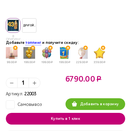
ДРУГОЙ..
В
ОРИГИНАЛЕ
Добавьте
топпинг
и получите скидку:
99.00
Р
199.00
Р
199.00
Р
199.00
Р
229.00
Р
359.00
Р
6790.00
Р
Артикул:
22003
Добавить в корзину
Самовывоз
✓
Купить в 1 клик