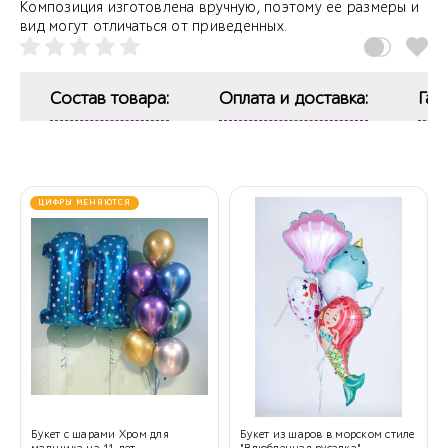
Композиция изготовлена вручную, поэтому ее размеры и
вид могут отличаться от приведенных.
Состав товара:
Оплата и доставка:
Гар
ЦИФРЫ МЕНЯЮТСЯ
Букет с шарами Хром для
Букет из шаров в морском стиле
мальчика на 11 лет
"Влюбленная русалка"