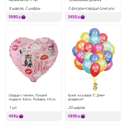
9 шаров, 2 цифры
3 фигуры+сердце Love you
3980
2450
₽
₽
Сердце с гелием, Лучшей
Букет из шаров "С Днем
подруге- Бести, Розовое, 46 см
рождения"
1 шт.
20 шаров
449
3890
₽
₽