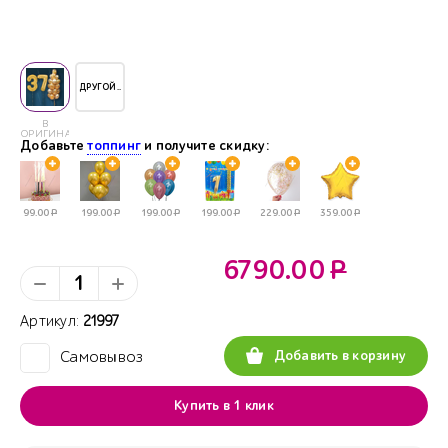
ДРУГОЙ..
В
ОРИГИНАЛЕ
Добавьте
топпинг
и получите скидку:
99.00
Р
199.00
Р
199.00
Р
199.00
Р
229.00
Р
359.00
Р
6790.00
Р
Артикул:
21997
Добавить в корзину
Самовывоз
✓
Купить в 1 клик