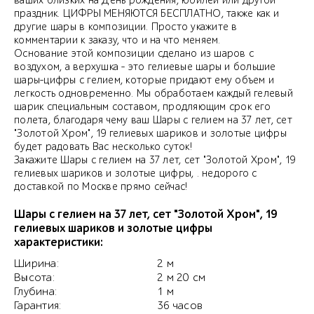
ваших близких на День рождения, юбилей или другой
праздник. ЦИФРЫ МЕНЯЮТСЯ БЕСПЛАТНО, также как и
другие шары в композиции. Просто укажите в
комментарии к заказу, что и на что меняем.
Основание этой композиции сделано из шаров с
воздухом, а верхушка - это гелиевые шары и большие
шары-цифры с гелием, которые придают ему объем и
легкость одновременно. Мы обработаем каждый гелевый
шарик специальным составом, продляющим срок его
полета, благодаря чему ваш Шары с гелием на 37 лет, сет
"Золотой Хром", 19 гелиевых шариков и золотые цифры
будет радовать Вас несколько суток!
Закажите Шары с гелием на 37 лет, сет "Золотой Хром", 19
гелиевых шариков и золотые цифры, . недорого с
доставкой по Москве прямо сейчас!
Шары с гелием на 37 лет, сет "Золотой Хром", 19
гелиевых шариков и золотые цифры
характеристики:
Ширина:
2 м
Высота:
2 м 20 см
Глубина:
1 м
Гарантия:
36 часов