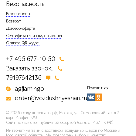
Безопасность
Безопасность
Возврат
Договор-оферта
Сертификаты и свидетельства
Оплата QR кодом
+7 495 677-10-50
Заказать звонок..
79197642136
agflamingo
Поделиться:
order@vozdushnyeshari.ru
© 2026
воздушныешары.рф
,
Москва, ул. Симоновский вал д.7
корп.2, офис №3
Сайт не является публичной офертой (согл. ст 437 ГК РФ).
Интернет-магазин с доставкой воздушных шаров по Москве и
Московской области. Мы предлагаем выбор и качество,