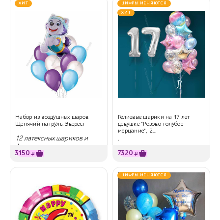
ХИТ
ЦИФРЫ МЕНЯЮТСЯ
ХИТ
Набор из воздушных шаров
Гелиевые шарики на 17 лет
Щенячий патруль: Эверест
девушке "Розово-голубое
мерцание", 2...
12 латексных шариков и
.
фигура
3150
7320
₽
₽
ЦИФРЫ МЕНЯЮТСЯ