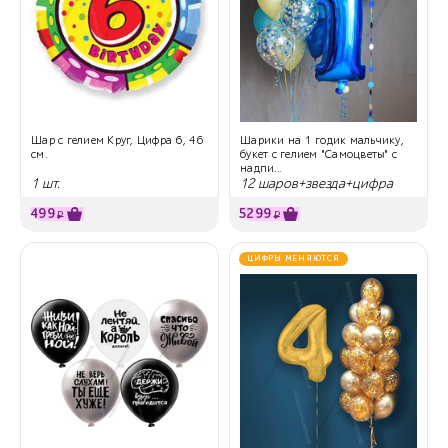
Шар с гелием Круг, Цифра 6, 46
Шарики на 1 годик мальчику,
см.
букет с гелием "Самоцветы" с
надпи...
1 шт.
12 шаров+звезда+цифра
499
5299
₽
₽
ЦИФРЫ МЕНЯЮТСЯ