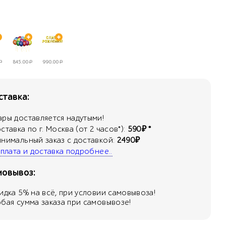
Р
845.00
Р
990.00
Р
тавка:
ары доставляется надутыми!
оставка по г. Москва (от 2 часов*):
590₽ *
инимальный заказ с доставкой:
2490₽
 оплата и доставка подробнее..
мовывоз:
кидка
5
% на всё, при условии самовывоза!
юбая сумма заказа при самовывозе!