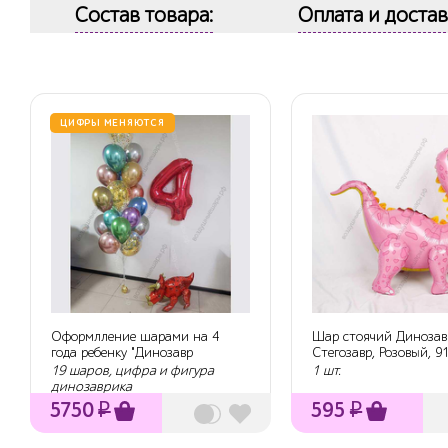
Состав товара:
Оплата и достав
ЦИФРЫ МЕНЯЮТСЯ
Оформлление шарами на 4
Шар стоячий Динозав
года ребенку "Динозавр
Стегозавр, Розовый, 9
Трицератопс"
19 шаров, цифра и фигура
1 шт.
динозаврика
5750
₽
595
₽