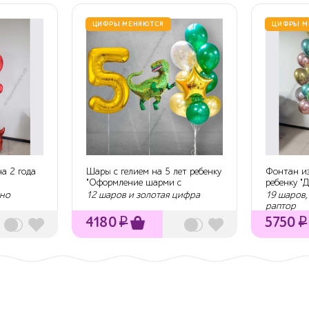
ЦИФРЫ МЕНЯЮТСЯ
ЦИФРЫ М
а 2 года
Шары с гелием на 5 лет ребенку
Фонтан из
"Оформление шарми с
ребенку "
Тиранозавром"
Трицерато
ино
12 шаров и золотая цифра
19 шаров,
раптор
4180
₽
5750
₽