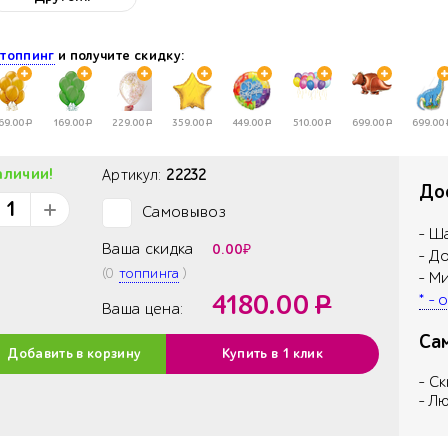
е
топпинг
и получите скидку:
69.00
Р
169.00
Р
229.00
Р
359.00
Р
449.00
Р
510.00
Р
699.00
Р
699.00
аличии!
Артикул:
22232
Дос
Самовывоз
✓
- Ш
Ваша скидка
0.00
₽
- Д
(
0
топпинга
)
- М
4180.00
Р
* -
Ваша цена:
Са
Добавить в корзину
Купить в 1 клик
- С
- Л