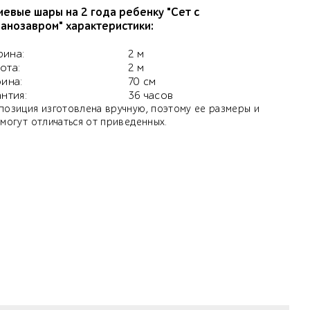
иевые шары на 2 года ребенку "Сет с
анозавром" характеристики:
ина:
2 м
ота:
2 м
бина:
70 см
антия:
36 часов
позиция изготовлена вручную, поэтому ее размеры и
 могут отличаться от приведенных.