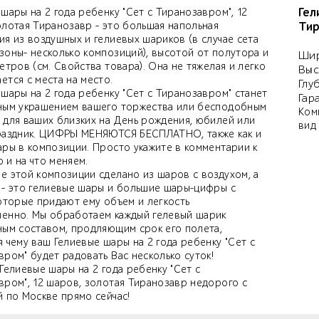
Гел
шары на 2 года ребенку "Сет с Тиранозавром", 12
олотая Тиранозавр - это большая напольная
Тир
ия из воздушных и гелиевых шариков (в случае сета
зоны- несколько композиций), высотой от полутора и
Шир
етров (см. Свойства товара). Она не тяжелая и легко
Выс
тся с места на место.
Глу
шары на 2 года ребенку "Сет с Тиранозавром" станет
Гар
ным украшением вашего торжества или бесподобным
Ком
 для ваших близких на День рождения, юбилей или
вид
раздник. ЦИФРЫ МЕНЯЮТСЯ БЕСПЛАТНО, также как и
ары в композиции. Просто укажите в комментарии к
то и на что меняем.
е этой композиции сделано из шаров с воздухом, а
 - это гелиевые шары и большие шары-цифры с
которые придают ему объем и легкость
енно. Мы обработаем каждый гелевый шарик
ным составом, продляющим срок его полета,
 чему ваш Гелиевые шары на 2 года ребенку "Сет с
ром" будет радовать Вас несколько суток!
Гелиевые шары на 2 года ребенку "Сет с
вром", 12 шаров, золотая Тиранозавр недорого с
й по Москве прямо сейчас!