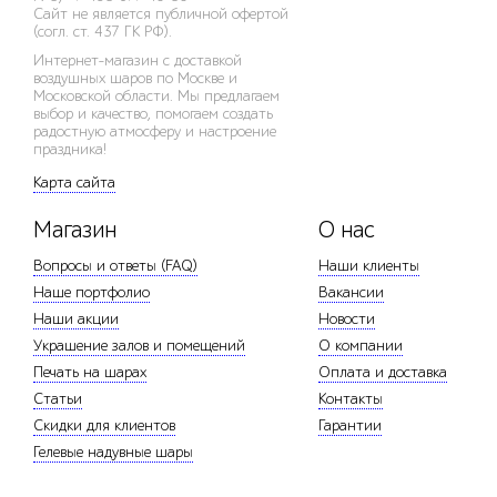
Сайт не является публичной офертой
(согл. ст. 437 ГК РФ).
Интернет-магазин с доставкой
воздушных шаров по Москве и
Московской области. Мы предлагаем
выбор и качество, помогаем создать
радостную атмосферу и настроение
праздника!
Карта сайта
Магазин
О нас
Вопросы и ответы (FAQ)
Наши клиенты
Наше портфолио
Вакансии
Наши акции
Новости
Украшение залов и помещений
О компании
Печать на шарах
Оплата и доставка
Статьи
Контакты
Скидки для клиентов
Гарантии
Гелевые надувные шары