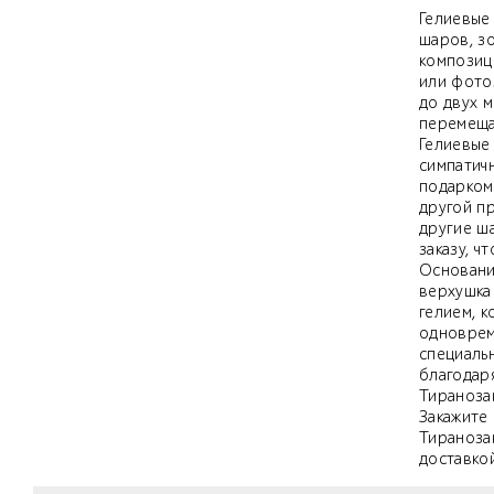
Гелиевые 
шаров, з
композиц
или фото
до двух м
перемещае
Гелиевые 
симпатич
подарком
другой п
другие ш
заказу, ч
Основани
верхушка
гелием, 
одноврем
специаль
благодаря
Тиранозав
Закажите 
Тираноза
доставко