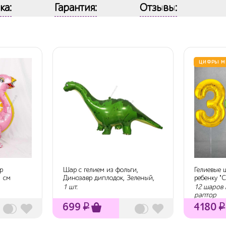
ка:
Гарантия:
Отзывы:
ЦИФРЫ М
р
Шар с гелием из фольги,
Гелиевые 
1 см
Динозавр диплодок, Зеленый,
ребенку "
130 см.
1 шт.
12 шаров 
раптор
699
₽
4180
₽