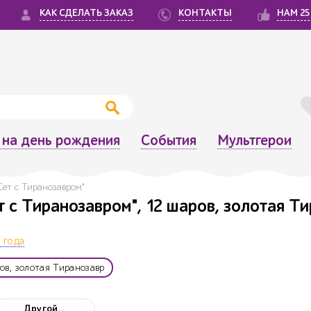
КАК СДЕЛАТЬ ЗАКАЗ
КОНТАКТЫ
НАМ 25
на день рождения
События
Мультгерои
Сет с Тиранозавром"
т с Тиранозавром", 12 шаров, золотая Т
 года
ов, золотая Тиранозавр
Другой..