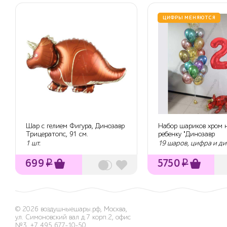
ЦИФРЫ МЕНЯЮТСЯ
Шар с гелием Фигура, Динозавр
Набор шариков хром н
Трицератопс, 91 см.
ребенку "Динозавр
Трицератопс"
1 шт.
19 шаров, цифра и д
699
₽
5750
₽
© 2026
воздушныешары.рф
,
Москва,
ул. Симоновский вал д.7 корп.2, офис
№3
,
+7 495 677-10-50