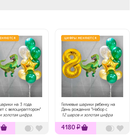
ЕНЯЮТСЯ
ЦИФРЫ МЕНЯЮТСЯ
шарики на 3 года
Гелиевые шарики ребенку на
Сет с велоцираптором"
День рождения "Набор с
динозавром"
и золотая цифра.
12 шаров и золотая цифра
4180
₽