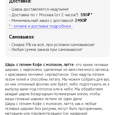
Доставка:
- Шары доставляется надутыми!
- Доставка по г. Москва (от 2 часов*):
590₽ *
- Минимальный заказ с доставкой:
2490₽
* - оплата и доставка подробнее..
Самовывоз:
- Скидка
5
% на всё, при условии самовывоза!
- Любая сумма заказа при самовывозе!
Шары с гелием Кофе с молоком, латте
- это яркие геливые
шарики, с надписями, сделанные из качественного латекса,
с красивыми лентами- серпартином. Они надуты легким
газом гелий и способны летать. Мы можем собрать для вас
из них отменный фонтан или букет, либо подготовить их к
выпуску вами под потолок или в небо. Мы обработаем
каждый шарик безвредным полимерным клеем, чтобы
ваши геливые шарики летали не один день!
Шары с гелием Кофе с молоком, латте, как и любые
геливые шарики без рисунка, могут быть прозрачными,
матовыми или перламутровыми (см. название).