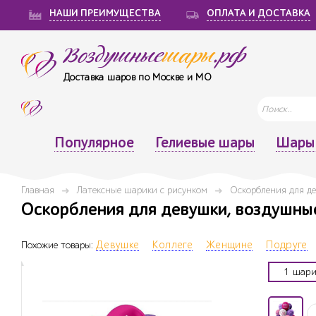
НАШИ ПРЕИМУЩЕСТВА
ОПЛАТА И ДОСТАВКА
Воздушные
шары
.рф
Доставка шаров по Москве и МО
Популярное
Гелиевые шары
Шары 
Главная
Латексные шарики с рисунком
Оскорбления для де
Оскорбления для девушки, воздушные
Похожие товары:
Девушке
Коллеге
Женщине
Подруге
1 шари