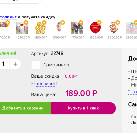
е
топпинг
и получите скидку:
70.00
Р
1050.00
Р
1100.00
Р
1390.00
Р
1750.00
Р
1850.00
Р
2600.00
Р
2890.0
аличии!
Артикул:
22748
Дос
Самовывоз
✓
- Ш
Ваша скидка
0.00
₽
- Д
(
0
топпинга
)
- М
189.00
Р
* -
Ваша цена:
Са
Добавить в корзину
Купить в 1 клик
- С
- Л