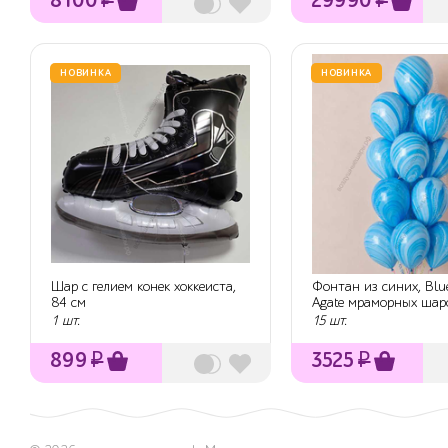
НОВИНКА
НОВИНКА
Шар с гелием конек хоккеиста,
Фонтан из синих, Blu
84 см
Agate мраморных шаро
гелием
1 шт.
15 шт.
899
₽
3525
₽