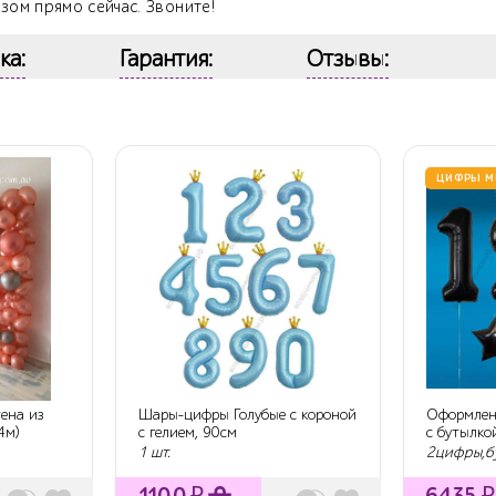
зом прямо сейчас. Звоните!
ка:
Гарантия:
Отзывы:
ЦИФРЫ М
ена из
Шары-цифры Голубые с короной
Оформлен
4м)
с гелием, 90см
с бутылко
цифрами..
1 шт.
2цифры,б
1100
₽
6435
₽