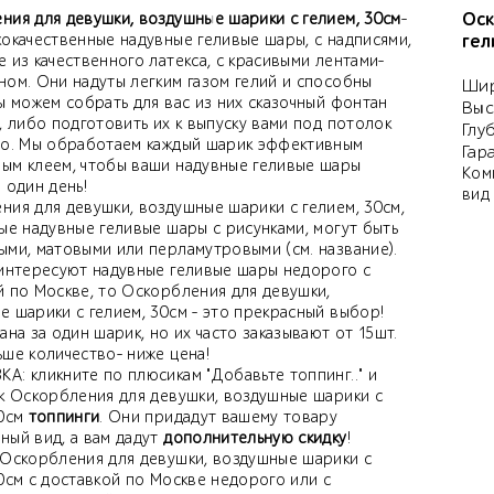
Оск
ния для девушки, воздушные шарики с гелием, 30см
-
кокачественные надувные геливые шары, с надписями,
гел
 из качественного латекса, с красивыми лентами-
ном. Они надуты легким газом гелий и способны
Шир
ы можем собрать для вас из них сказочный фонтан
Выс
, либо подготовить их к выпуску вами под потолок
Глу
бо. Мы обработаем каждый шарик эффективным
Гар
ым клеем, чтобы ваши надувные геливые шары
Ком
 один день!
вид
ния для девушки, воздушные шарики с гелием, 30см,
ые надувные геливые шары с рисунками, могут быть
ыми, матовыми или перламутровыми (см. название).
 интересуют надувные геливые шары недорого с
й по Москве, то Оскорбления для девушки,
е шарики с гелием, 30см - это прекрасный выбор!
ана за один шарик, но их часто заказывают от 15шт.
ьше количество- ниже цена!
А: кликните по плюсикам "Добавьте топпинг.." и
 к Оскорбления для девушки, воздушные шарики с
30см
топпинги
. Они придадут вашему товару
ный вид, а вам дадут
дополнительную скидку
!
 Оскорбления для девушки, воздушные шарики с
0см с доставкой по Москве недорого или с