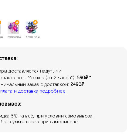
0
Р
2990.00
Р
3290.00
Р
тавка:
ары доставляется надутыми!
оставка по г. Москва (от 2 часов*):
590₽ *
инимальный заказ с доставкой:
2490₽
 оплата и доставка подробнее..
мовывоз:
кидка
5
% на всё, при условии самовывоза!
юбая сумма заказа при самовывозе!