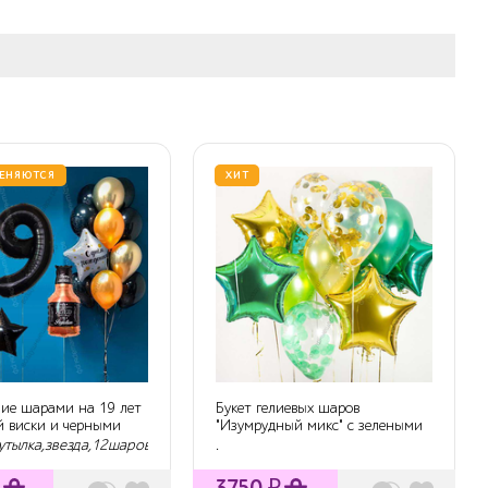
ЕНЯЮТСЯ
ХИТ
ие шарами на 19 лет
Букет гелиевых шаров
й виски и черными
"Изумрудный микс" с зелеными
.
и золотыми з...
утылка,звезда,12шаров
.
3750
₽