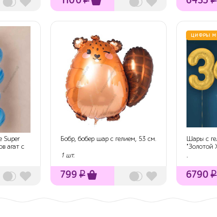
ЦИФРЫ М
e Super
Бобр, бобер шар с гелием, 53 см.
Шары с ге
в агат с
"Золотой 
шари...
1 шт.
.
799
₽
6790
₽