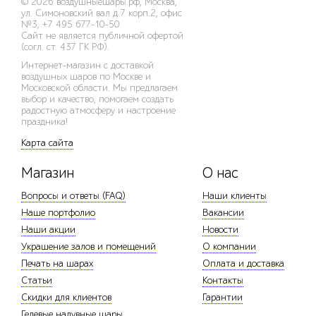
© 2026
воздушныешары.рф
,
Москва,
ул. Симоновский вал д.7 корп.2, офис
№3
,
+7 495 677-10-50
Сайт не является публичной офертой
(согл. ст. 437 ГК РФ).
Интернет-магазин с доставкой
воздушных шаров по Москве и
Московской области. Мы предлагаем
выбор и качество, помогаем создать
радостную атмосферу и настроение
праздника!
Карта сайта
Магазин
О нас
Вопросы и ответы (FAQ)
Наши клиенты
Наше портфолио
Вакансии
Наши акции
Новости
Украшение залов и помещений
О компании
Печать на шарах
Оплата и доставка
Статьи
Контакты
Скидки для клиентов
Гарантии
Гелевые надувные шары