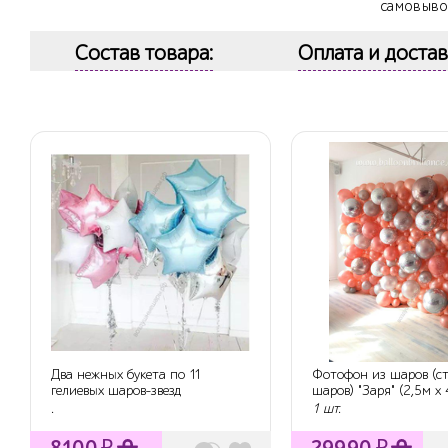
самовыво
Состав товара:
Оплата и достав
Два нежных букета по 11
Фотофон из шаров (ст
гелиевых шаров-звезд
шаров) "Заря" (2,5м х 
.
1 шт.
8100
₽
29990
₽