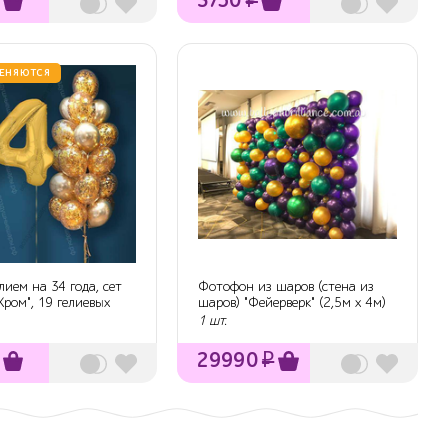
ЕНЯЮТСЯ
лием на 34 года, сет
Фотофон из шаров (стена из
Хром", 19 гелиевых
шаров) "Фейерверк" (2,5м х 4м)
1 шт.
29990
₽