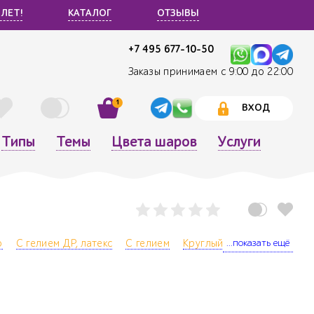
 ЛЕТ!
КАТАЛОГ
ОТЗЫВЫ
+7 495 677-10-50
Заказы принимаем с 9:00 до 22:00
1
ВХОД
Типы
Темы
Цвета шаров
Услуги
...показать ещё
о
С гелием ДР, латекс
С гелием
Круглый
Латексный
Де