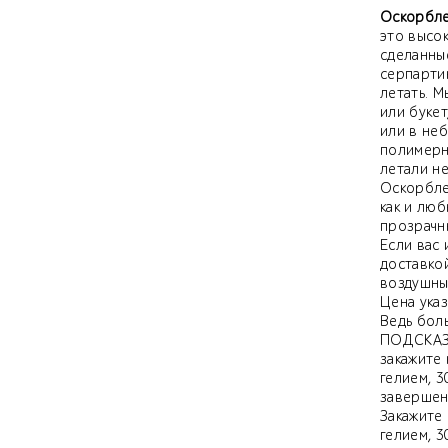
Оскорбле
это высо
сделанные
серпарти
летать. М
или букет
или в не
полимерн
летали не
Оскорбле
как и люб
прозрачн
Если вас
доставко
воздушны
Цена указ
Ведь бол
ПОДСКАЗК
закажите
гелием, 
завершен
Закажите
гелием, 3