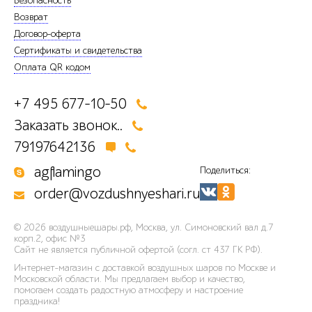
Безопасность
Возврат
Договор-оферта
Сертификаты и свидетельства
Оплата QR кодом
+7 495 677-10-50
Заказать звонок..
79197642136
agflamingo
Поделиться:
order@vozdushnyeshari.ru
© 2026
воздушныешары.рф
,
Москва, ул. Симоновский вал д.7
корп.2, офис №3
Сайт не является публичной офертой (согл. ст 437 ГК РФ).
Интернет-магазин с доставкой воздушных шаров по Москве и
Московской области. Мы предлагаем выбор и качество,
помогаем создать радостную атмосферу и настроение
праздника!