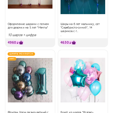
Оформление шарами с гелием
Шары на 6 лет мальчику, сет
для девочки на 5 лет "Мечты"
"Серебристо-синий", 14
шариков с г...
10 шаров + цифра
.
4960
4630
₽
₽
ЦИФРЫ МЕНЯЮТСЯ
ХИТ
Фонтан Хром разноцветный с
Букет из шаров "Розово-