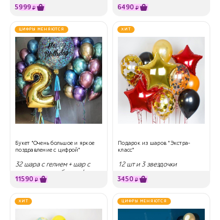
5999
6490
₽
₽
ЦИФРЫ МЕНЯЮТСЯ
ХИТ
Букет "Очень большое и яркое
Подарок из шаров "Экстра-
поздравление с цифрой"
класс"
32 шара с гелием + шар с
12 шт и 3 звездочки
надписью и любая цифра
11590
3450
₽
₽
ХИТ
ЦИФРЫ МЕНЯЮТСЯ