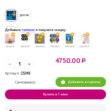
ДРУГОЙ..
В
ОРИГИНАЛЕ
Добавьте
топпинг
и получите скидку:
99.00
Р
189.00
Р
199.00
Р
199.00
Р
199.00
Р
229.00
Р
4750.00
Р
Артикул:
23248
Добавить в корзину
Самовывоз
✓
Купить в 1 клик