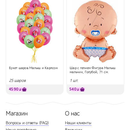
Букет шаров Малыш и Карлсон
Шар с гелием Фигура Малыш
мальчик, Голубой, 71 см.
25 шаров
1 шт.
4590
540
₽
₽
Магазин
О нас
Вопросы и ответы (FAQ)
Наши клиенты
Наше портфолио
Вакансии