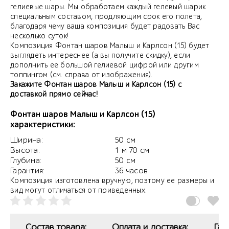
гелиевые шары. Мы обработаем каждый гелевый шарик
специальным составом, продляющим срок его полета,
благодаря чему ваша композиция будет радовать Вас
несколько суток!
Композиция Фонтан шаров Малыш и Карлсон (15) будет
выглядеть интереснее (а вы получите скидку), если
дополнить ее большой гелиевой цифрой или другим
топпингом (см. справа от изображения).
Закажите Фонтан шаров Малыш и Карлсон (15) с
доставкой прямо сейчас!
Фонтан шаров Малыш и Карлсон (15)
характеристики:
Ширина:
50 см
Высота:
1 м 70 см
Глубина:
50 см
Гарантия:
36 часов
Композиция изготовлена вручную, поэтому ее размеры и
вид могут отличаться от приведенных.
Состав товара:
Оплата и доставка:
Гар