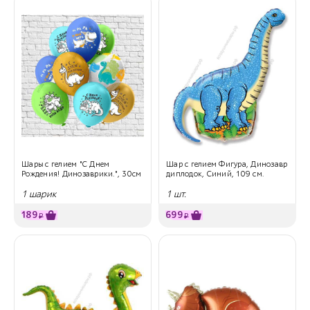
Шары с гелием "С Днем
Шар с гелием Фигура, Динозавр
Рождения! Динозаврики.", 30см
диплодок, Синий, 109 см.
1 шарик
1 шт.
189
699
₽
₽