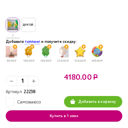
ДРУГОЙ..
В
ОРИГИНАЛЕ
Добавьте
топпинг
и получите скидку:
99.00
Р
169.00
Р
169.00
Р
229.00
Р
359.00
Р
449.00
Р
4180.00
Р
Артикул:
22238
Добавить в корзину
Самовывоз
✓
Купить в 1 клик