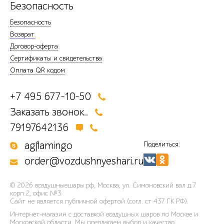
Безопасность
Безопасность
Возврат
Договор-оферта
Сертификаты и свидетельства
Оплата QR кодом
+7 495 677-10-50
Заказать звонок..
79197642136
agflamingo
Поделиться:
order@vozdushnyeshari.ru
© 2026
воздушныешары.рф
,
Москва, ул. Симоновский вал д.7
корп.2, офис №3
Сайт не является публичной офертой (согл. ст 437 ГК РФ).
Интернет-магазин с доставкой воздушных шаров по Москве и
Московской области. Мы предлагаем выбор и качество,