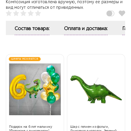
Композиция изготовлена вручную, поэтому ее размеры и
вид могут отличаться от приведенных.
Состав товара:
Оплата и доставка:
Гар
ЦИФРЫ МЕНЯЮТСЯ
Подарок на 6 лет мальчику
Шар с гелием из фольги,
"Фотозона с динозавром"
Динозавр диплодок, Зеленый,