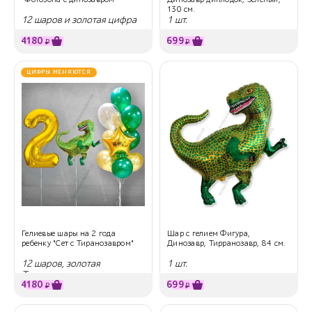
130 см.
12 шаров и золотая цифра
1 шт.
4180
699
₽
₽
ЦИФРЫ МЕНЯЮТСЯ
Гелиевые шары на 2 года
Шар с гелием Фигура,
ребенку "Сет с Тиранозавром"
Динозавр, Тирранозавр, 84 см.
12 шаров, золотая
1 шт.
Тиранозавр
4180
699
₽
₽