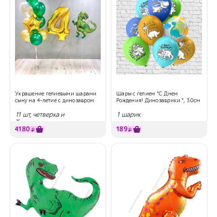
Украшение гелиевыми шарами
Шары с гелием "С Днем
сыну на 4-летие с динозавром
Рождения! Динозаврики.", 30см
11 шт, четверка и
1 шарик
Тираннозавр
4180
189
₽
₽