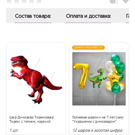
Состав товара:
Оплата и доставка:
Гар
ЦИФРЫ МЕНЯЮТСЯ
Шар Динозавр Тиранозавр
Гелиевые шарики на 7 лет сыну
Тирекс с гелием, ходячий
"Украшение с динозавром"
1 шт.
12 шаров и золотая цифра