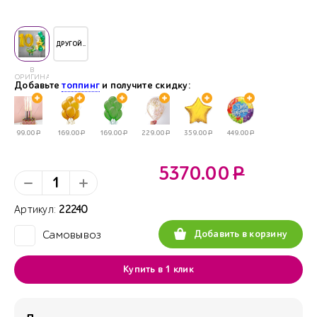
ДРУГОЙ..
В
ОРИГИНАЛЕ
Добавьте
топпинг
и получите скидку:
99.00
Р
169.00
Р
169.00
Р
229.00
Р
359.00
Р
449.00
Р
5370.00
Р
Артикул:
22240
Добавить в корзину
Самовывоз
✓
Купить в 1 клик