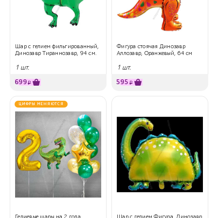
Шар с гелием фильгированный,
Фигура стоячая Динозавр
Динозавр Тираннозавр, 94 см.
Аллозавр, Оранжевый, 64 см
1 шт.
1 шт.
699
595
₽
₽
ЦИФРЫ МЕНЯЮТСЯ
Гелиевые шары на 2 года
Шар с гелием Фигура, Динозавр