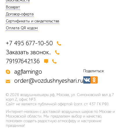
Безопасность
Возврат
Договор-оферта
Сертификаты и свидетельства
Оплата QR кодом
+7 495 677-10-50
Заказать звонок..
79197642136
agflamingo
Поделиться:
order@vozdushnyeshari.ru
© 2026
воздушныешары.рф
,
Москва, ул. Симоновский вал д.7
корп.2, офис №3
Сайт не является публичной офертой (согл. ст 437 ГК РФ).
Интернет-магазин с доставкой воздушных шаров по Москве и
Московской области. Мы предлагаем выбор и качество,
помогаем создать радостную атмосферу и настроение
праздника!