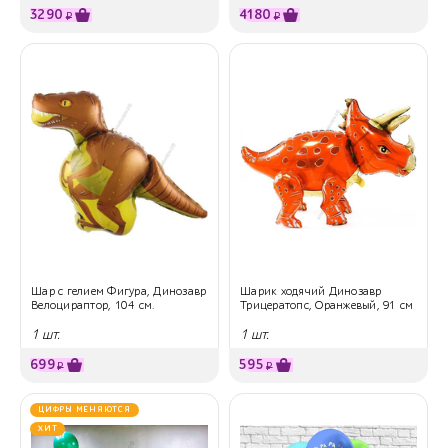
3290
4180
₽
₽
Шар с гелием Фигура, Динозавр
Шарик ходячий Динозавр
Велоцираптор, 104 см.
Трицератопс, Оранжевый, 91 см
1 шт.
1 шт.
699
595
₽
₽
ЦИФРЫ МЕНЯЮТСЯ
ХИТ