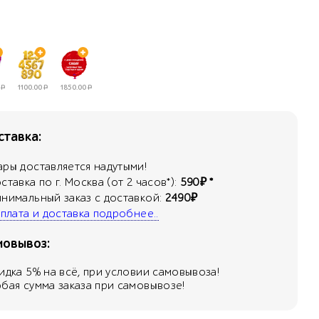
Р
1100.00
Р
1850.00
Р
тавка:
ары доставляется надутыми!
оставка по г. Москва (от 2 часов*):
590₽ *
инимальный заказ с доставкой:
2490₽
 оплата и доставка подробнее..
мовывоз:
кидка
5
% на всё, при условии самовывоза!
юбая сумма заказа при самовывозе!