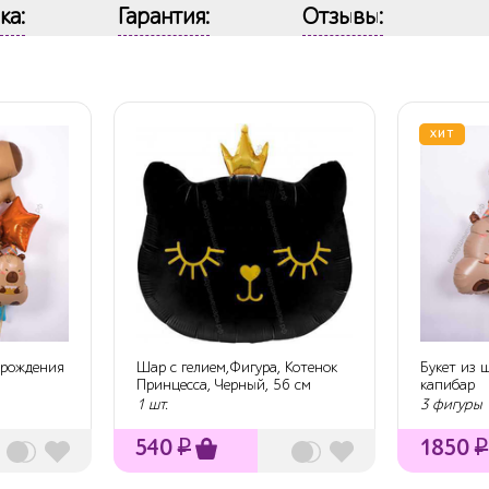
ка:
Гарантия:
Отзывы:
ХИТ
 рождения
Шар с гелием,Фигура, Котенок
Букет из 
Принцесса, Черный, 56 см
капибар
1 шт.
3 фигуры
540
₽
1850
₽