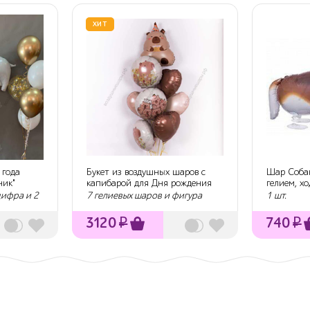
ХИТ
 года
Букет из воздушных шаров с
Шар Собак
ник"
капибарой для Дня рождения
гелием, х
цифра и 2
7 гелиевых шаров и фигура
1 шт.
3120
₽
740
₽