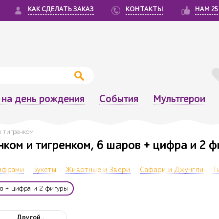
КАК СДЕЛАТЬ ЗАКАЗ
КОНТАКТЫ
НАМ 25
на день рождения
События
Мультгерои
и тигренком
нком и тигренком, 6 шаров + цифра и 2 
цифрами
Букеты
Животные и Звери
Сафари и Джунгли
Т
в + цифра и 2 фигуры
Другой..