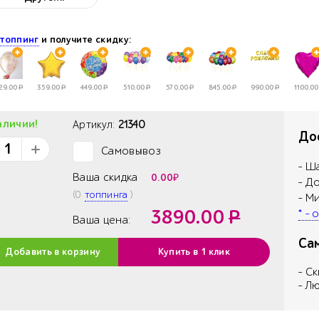
е
топпинг
и получите скидку:
29.00
Р
359.00
Р
449.00
Р
510.00
Р
570.00
Р
845.00
Р
990.00
Р
1100.00
аличии!
Артикул:
21340
Дос
Самовывоз
✓
- Ш
Ваша скидка
0.00
₽
- Д
(
0
топпинга
)
- М
3890.00
Р
* -
Ваша цена:
Са
Добавить в корзину
Купить в 1 клик
- С
- Л