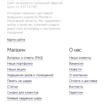
Сайт не является публичной офертой
(согл. ст. 437 ГК РФ).
Интернет-магазин с доставкой
воздушных шаров по Москве и
Московской области. Мы предлагаем
выбор и качество, помогаем создать
радостную атмосферу и настроение
праздника!
Карта сайта
Магазин
О нас
Вопросы и ответы (FAQ)
Наши клиенты
Наше портфолио
Вакансии
Наши акции
Новости
Украшение залов и помещений
О компании
Печать на шарах
Оплата и доставка
Статьи
Контакты
Скидки для клиентов
Гарантии
Гелевые надувные шары