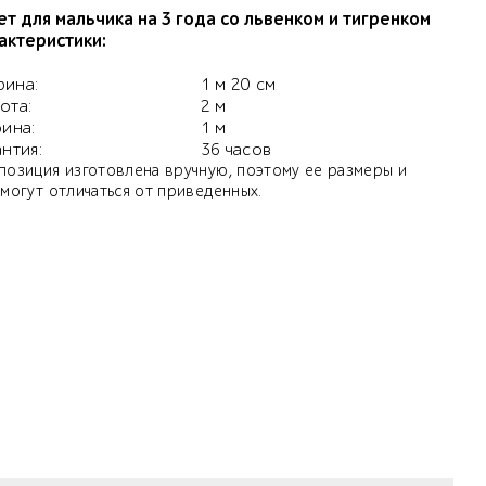
ет для мальчика на 3 года со львенком и тигренком
актеристики:
ина:
1 м 20 см
ота:
2 м
бина:
1 м
антия:
36 часов
позиция изготовлена вручную, поэтому ее размеры и
 могут отличаться от приведенных.