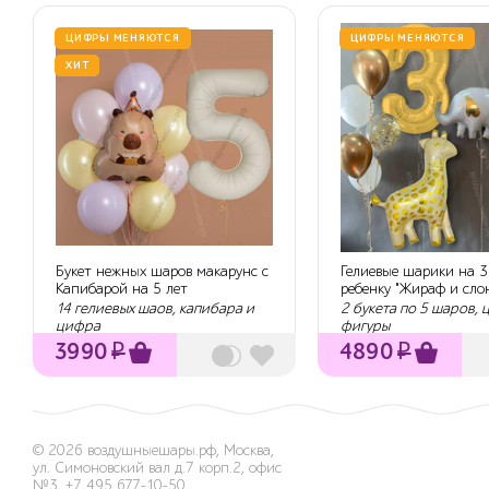
ЦИФРЫ МЕНЯЮТСЯ
ЦИФРЫ МЕНЯЮТСЯ
ХИТ
Букет нежных шаров макарунс с
Гелиевые шарики на 3
Капибарой на 5 лет
ребенку "Жираф и сло
14 гелиевых шаов, капибара и
2 букета по 5 шаров, 
цифра
фигуры
3990
₽
4890
₽
© 2026
воздушныешары.рф
,
Москва,
ул. Симоновский вал д.7 корп.2, офис
№3
,
+7 495 677-10-50