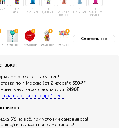
ИКС
1 В
1
1
1
1
1
ГОРОШЕК
СИНЯЯ
ДИЗАЙНЕРСКАЯ
РОЗОВОЕ
ГОЛУБАЯ
МАЛИНОВАЯ
ЗОЛОТО
(ФУШЕ)
Смотреть все
0
Р
1740.00
Р
1850.00
Р
2350.00
Р
2535.00
Р
тавка:
ары доставляется надутыми!
оставка по г. Москва (от 2 часов*):
590₽ *
инимальный заказ с доставкой:
2490₽
 оплата и доставка подробнее..
мовывоз:
кидка
5
% на всё, при условии самовывоза!
юбая сумма заказа при самовывозе!