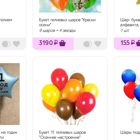
гелием
Букет гелиевых шаров "Краски
Шар- буква
осени"
алфавита,
см
9 шаров + 4 звезды
1 шт.
3190
₽
155
₽
 на годик
Букет 11 гелиевых шаров
Шары под
ти
"Осеннее настроение"