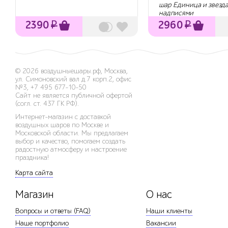
шар Единица и звезда
надписями
2390
₽
2960
₽
© 2026
воздушныешары.рф
,
Москва,
ул. Симоновский вал д.7 корп.2, офис
№3
,
+7 495 677-10-50
Сайт не является публичной офертой
(согл. ст. 437 ГК РФ).
Интернет-магазин с доставкой
воздушных шаров по Москве и
Московской области. Мы предлагаем
выбор и качество, помогаем создать
радостную атмосферу и настроение
праздника!
Карта сайта
Магазин
О нас
Вопросы и ответы (FAQ)
Наши клиенты
Наше портфолио
Вакансии