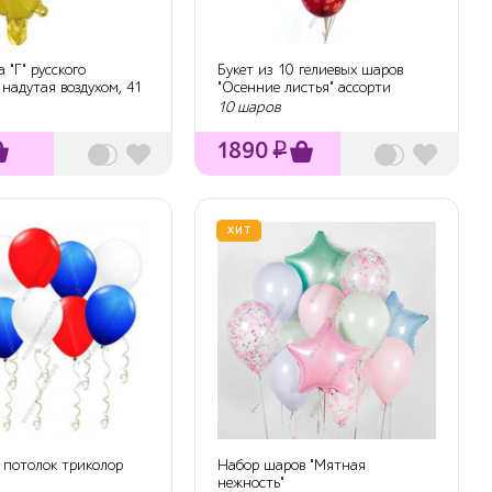
 "Г" русского
Букет из 10 гелиевых шаров
 надутая воздухом, 41
"Осенние листья" ассорти
10 шаров
1890
₽
ХИТ
 потолок триколор
Набор шаров "Мятная
нежность"