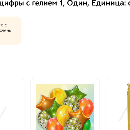
ифры с гелием 1, Один, Единица: 
те с
очень