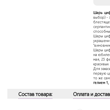
Шары циф
выбор) -
блестяще
серпанти
способны 
Шары циф
украшени
"виновник
Шары цифр
на юбилей
мая, 23 ф
красивых
Для заказ
первую ц
то же сам
гелием 1,
Состав товара:
Оплата и достав