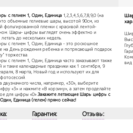
Шар
ры с гелием 1, Один, Единица
1,2,3,4,5,6,7,8,9,0 (на
 это объемные гелиевые шары, высотой 90см, из
хар
й фольгированной пленки с красивой лентой-
ном. Шары- цифры выглядят очень эффектно и
Шир
летать до нескольких недель.
Выс
ры с гелием 1, Один, Единица - это роскошное
Глу
е на День рождения ребенка и потрясающий подарок
Гар
у" торжества.
Ком
ы с гелием 1, Один, Единица часто заказывают также
вид
 и такие календарные праздники как 1 сентября, 9
евраля, 8 марта, Новый год и используют их для
 фотосессий.
а двузначного числа, например, «30», выберите
ифру «3» и нажмите «В корзину», а затем проделайте
ое для цифры «0».
Закажите летающие Шары цифры с
 Один, Единица (гелем) прямо сейчас!
ка:
Гарантия:
Отзывы: