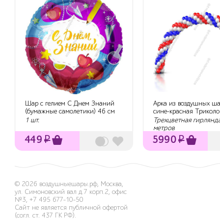
Шар с гелием С Днем Знаний
Арка из воздушных ша
(бумажные самолетики) 46 см
сине-красная Триколо
1 шт.
Трехцветная гирлянда
метров
449
₽
5990
₽
© 2026
воздушныешары.рф
,
Москва,
ул. Симоновский вал д.7 корп.2, офис
№3
,
+7 495 677-10-50
Сайт не является публичной офертой
(согл. ст. 437 ГК РФ).