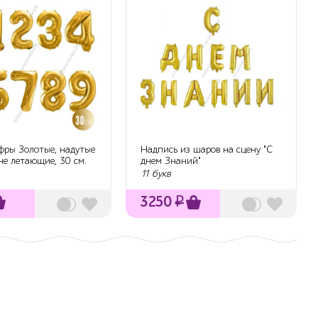
фры Золотые, надутые
Надпись из шаров на сцену "С
 не летающие, 30 см.
днем Знаний"
11 букв
3250
₽