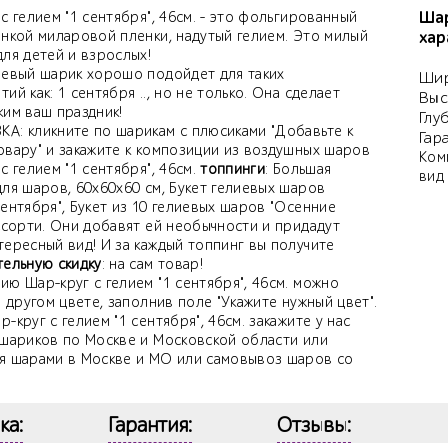
Шар
с гелием "1 сентября", 46см. - это фольгированный
онкой миларовой пленки, надутый гелием. Это милый
хар
для детей и взрослых!
иевый шарик хорошо подойдет для таких
Шир
ий как: 1 сентября .., но не только. Она сделает
Выс
ким ваш праздник!
Глу
А: кликните по шарикам с плюсиками "Добавьте к
Гар
овару" и закажите к композиции из воздушных шаров
Ком
с гелием "1 сентября", 46см.
топпинги
: Большая
вид
для шаров, 60х60х60 см, Букет гелиевых шаров
ентября", Букет из 10 гелиевых шаров "Осенние
ссорти. Они добавят ей необычности и придадут
тересный вид! И за каждый топпинг вы получите
тельную скидку
: на сам товар!
ю Шар-круг с гелием "1 сентября", 46см. можно
в другом цвете, заполнив поле "Укажите нужный цвет".
-круг с гелием "1 сентября", 46см. закажите у нас
 шариков по Москве и Московской области или
я шарами в Москве и МО или самовывоз шаров со
ка:
Гарантия:
Отзывы: