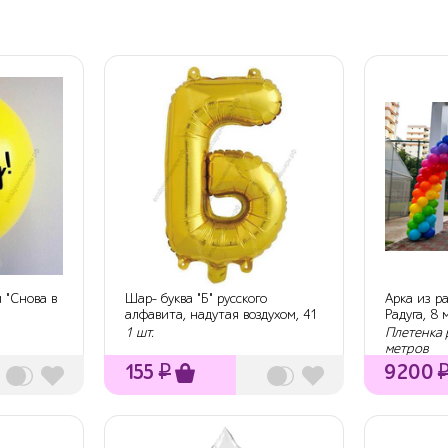
 "Снова в
Шар- буква "Б" русского
Арка из р
алфавита, надутая воздухом, 41
Радуга, 8 
см
1 шт.
Плетенка 
метров
155
₽
9200