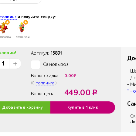
е
топпинг
и получите скидку:
890.00
Р
1890.00
Р
аличии!
Артикул:
15891
Дос
Самовывоз
✓
- Ш
Ваша скидка
0.00
₽
- Д
(
0
топпинга
)
- М
449.00
Р
* -
Ваша цена:
Са
Добавить в корзину
Купить в 1 клик
- С
- Л