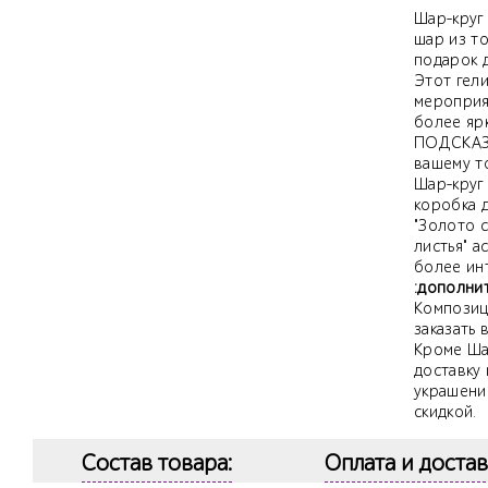
Шар-круг 
шар из т
подарок 
Этот гел
мероприят
более яр
ПОДСКАЗК
вашему т
Шар-круг 
коробка 
"Золото с
листья" а
более ин
:дополни
Композици
заказать 
Кроме Шар
доставку
украшени
скидкой.
Состав товара:
Оплата и достав