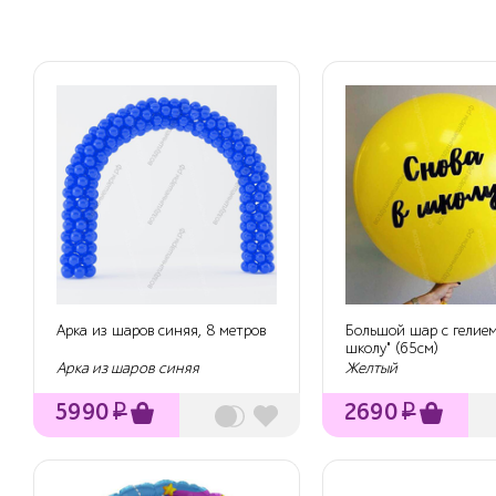
Арка из шаров синяя, 8 метров
Большой шар с гелием
школу" (65см)
Арка из шаров синяя
Желтый
5990
₽
2690
₽