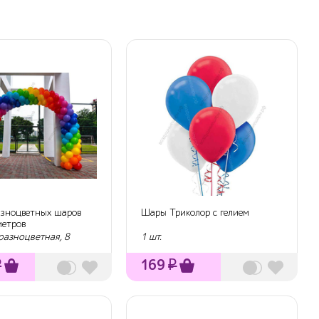
азноцветных шаров
Шары Триколор с гелием
метров
разноцветная, 8
1 шт.
₽
169
₽