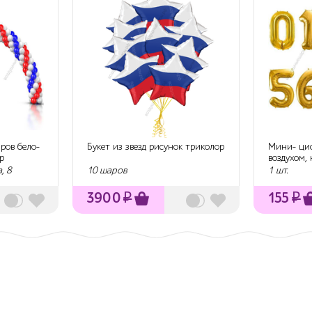
ров бело-
Букет из звезд рисунок триколор
Мини- ци
р
воздухом,
, 8
10 шаров
1 шт.
3900
₽
155
₽