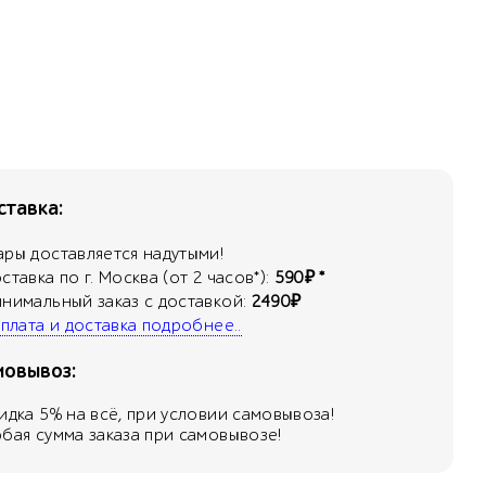
тавка:
ары доставляется надутыми!
оставка по г. Москва (от 2 часов*):
590₽ *
инимальный заказ с доставкой:
2490₽
 оплата и доставка подробнее..
мовывоз:
кидка
5
% на всё, при условии самовывоза!
юбая сумма заказа при самовывозе!