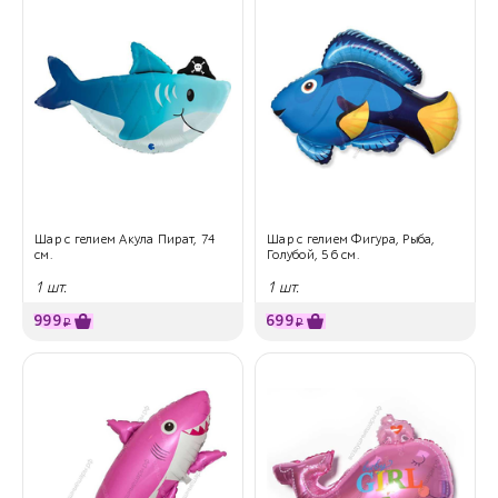
Шар с гелием Акула Пират, 74
Шар с гелием Фигура, Рыба,
см.
Голубой, 56 см.
1 шт.
1 шт.
999
699
₽
₽