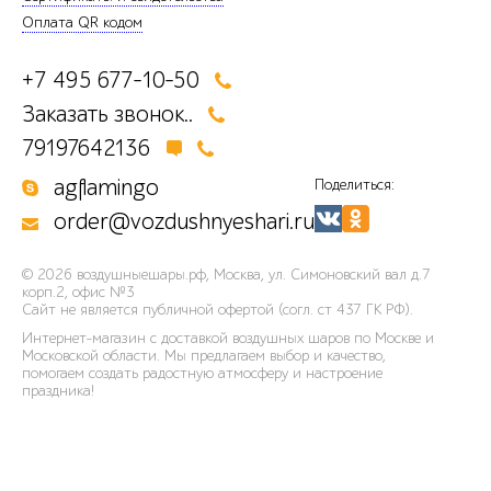
Оплата QR кодом
+7 495 677-10-50
Заказать звонок..
79197642136
agflamingo
Поделиться:
order@vozdushnyeshari.ru
© 2026
воздушныешары.рф
,
Москва, ул. Симоновский вал д.7
корп.2, офис №3
Сайт не является публичной офертой (согл. ст 437 ГК РФ).
Интернет-магазин с доставкой воздушных шаров по Москве и
Московской области. Мы предлагаем выбор и качество,
помогаем создать радостную атмосферу и настроение
праздника!