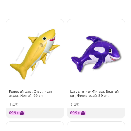
Гелиевый шар , Счастливая
Шар с гелием Фигура, Веселый
акула, Желтый, 99 см.
кит, Фиолетовый, 89 см.
1 шт.
1 шт.
699
699
₽
₽