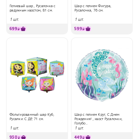
Гелиевый шар , Русалочка с
Шар с гелием Фигура,
радужным хвостом, 81 см.
Русалочка, 76 см.
1 шт.
1 шт.
699
599
₽
₽
Фольгированный шар Куб,
Шар с гелием Круг, С Днем
Русалки: С ДР, 71 см.
Рождения! , хвост Русалочки,
Голубо...
1 шт.
1 шт.
930
449
₽
₽