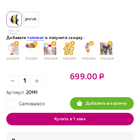
ДРУГОЙ..
КАК НА
ФОТО
Добавьте
топпинг
и получите скидку:
229.00
Р
570.00
Р
1050.00
Р
1100.00
Р
1390.00
Р
1750.00
Р
699.00
Р
Артикул:
20141
Добавить в корзину
Самовывоз
✓
Купить в 1 клик