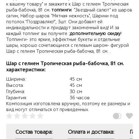
к вашему товару" и закажите к Шар с гелием Тропическая
рыба-бабочка, 81 см.
топпинги
: "Звездный салют" из шаров
сатин, Набор шаров "Мятная нежность", Шарики под
потолок "Поздравляю!", 3шт. Они добавят ей
индивидуальности и придадут законченный вид! И за
каждый топпинг вы получите
:дополнительную скидку
!
Топпинги- это яркие, эффектные букеты и отдельные
шары, хорошо сочетающиеся с гелевым шаром- фигурой
Шар с гелием Тропическая рыба-бабочка, 81 см. .
Шар с гелием Тропическая рыба-бабочка, 81 см.
характеристики:
Ширина:
45 см
Высота:
45 см
Глубина:
30 см
Гарантия:
36 часов
Композиция изготовлена вручную, поэтому ее размеры и
вид могут отличаться от приведенных.
Состав товара:
Оплата и доставка:
Гар