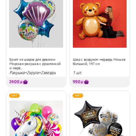
Букет из шаров для девочки
Шар с воздухом медведь Мишка
Морская ракушка с русалочкой
большой, 147 см
и нарв...
Ракушка+2круга+2звезды
1 шт.
2400
990
₽
₽
ХИТ
ХИТ