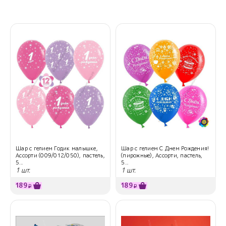
Шар с гелием Годик малышке,
Шар с гелием С Днем Рождения!
Ассорти (009/012/050), пастель,
(пирожные), Ассорти, пастель,
5...
5...
1 шт.
1 шт.
189
189
₽
₽