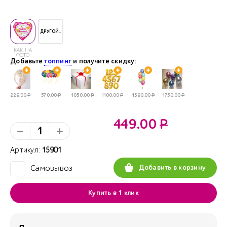
ДРУГОЙ..
КАК НА
ФОТО
Добавьте
топпинг
и получите скидку:
229.00
Р
570.00
Р
1050.00
Р
1100.00
Р
1390.00
Р
1750.00
Р
449.00
Р
Артикул:
15901
Добавить в корзину
Самовывоз
✓
Купить в 1 клик