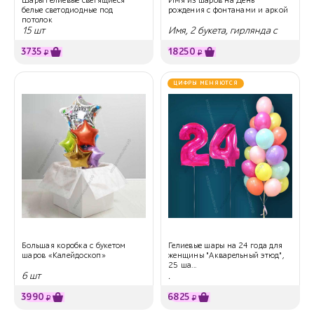
белые светодиодные под
рождения с фонтанами и аркой
потолок
15 шт
Имя, 2 букета, гирлянда с
поздравлением
3735
18250
₽
₽
ЦИФРЫ МЕНЯЮТСЯ
Большая коробка с букетом
Гелиевые шары на 24 года для
шаров «Калейдоскоп»
женщины "Акварельный этюд",
25 ша...
6 шт
.
3990
6825
₽
₽