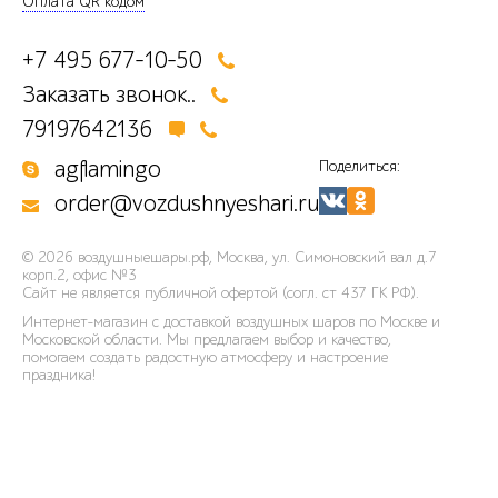
Оплата QR кодом
+7 495 677-10-50
Заказать звонок..
79197642136
agflamingo
Поделиться:
order@vozdushnyeshari.ru
© 2026
воздушныешары.рф
,
Москва, ул. Симоновский вал д.7
корп.2, офис №3
Сайт не является публичной офертой (согл. ст 437 ГК РФ).
Интернет-магазин с доставкой воздушных шаров по Москве и
Московской области. Мы предлагаем выбор и качество,
помогаем создать радостную атмосферу и настроение
праздника!