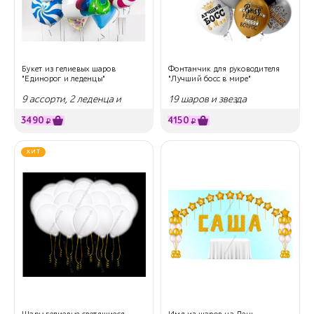
Букет из гелиевых шаров
Фонтанчик для руководителя
"Единорог и леденцы"
"Лучший босс в мире"
9 ассорти, 2 леденца и
19 шаров и звезда
единорог
3490
4150
₽
₽
ХИТ
Шары гелиевые светящиеся
Имя из шаров на День