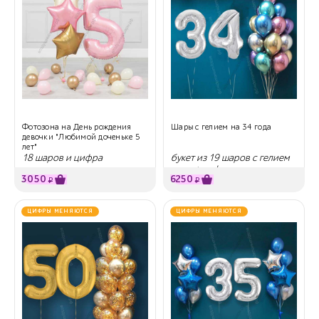
Фотозона на День рождения
Шары с гелием на 34 года
девочки "Любимой доченьке 5
лет"
18 шаров и цифра
букет из 19 шаров с гелием
хром + цифры
3050
6250
₽
₽
ЦИФРЫ МЕНЯЮТСЯ
ЦИФРЫ МЕНЯЮТСЯ