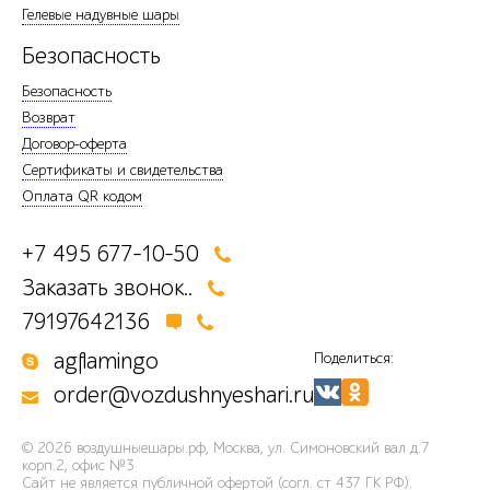
Гелевые надувные шары
Безопасность
Безопасность
Возврат
Договор-оферта
Сертификаты и свидетельства
Оплата QR кодом
+7 495 677-10-50
Заказать звонок..
79197642136
agflamingo
Поделиться:
order@vozdushnyeshari.ru
© 2026
воздушныешары.рф
,
Москва, ул. Симоновский вал д.7
корп.2, офис №3
Сайт не является публичной офертой (согл. ст 437 ГК РФ).