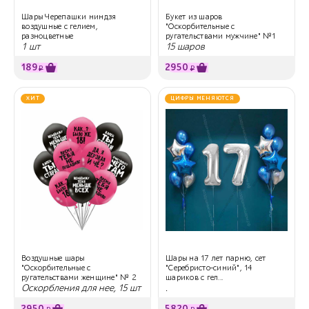
Шары Черепашки ниндзя
Букет из шаров
воздушные с гелием,
"Оскорбительные с
разноцветные
ругательствами мужчине" №1
1 шт
15 шаров
189
2950
₽
₽
ХИТ
ЦИФРЫ МЕНЯЮТСЯ
Воздушные шары
Шары на 17 лет парню, сет
"Оскорбительные с
"Серебристо-синий", 14
ругательствами женщине" № 2
шариков с гел...
Оскорбления для нее, 15 шт
.