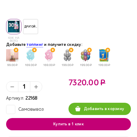
ДРУГОЙ..
КАК НА
ФОТО
Добавьте
топпинг
и получите скидку:
99.00
Р
169.00
Р
169.00
Р
199.00
Р
199.00
Р
199.00
Р
7320.00
Р
Артикул:
22168
Добавить в корзину
Самовывоз
✓
Купить в 1 клик