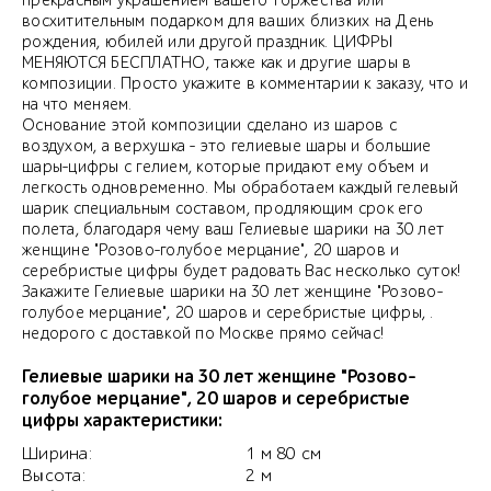
прекрасным украшением вашего торжества или
восхитительным подарком для ваших близких на День
рождения, юбилей или другой праздник. ЦИФРЫ
МЕНЯЮТСЯ БЕСПЛАТНО, также как и другие шары в
композиции. Просто укажите в комментарии к заказу, что и
на что меняем.
Основание этой композиции сделано из шаров с
воздухом, а верхушка - это гелиевые шары и большие
шары-цифры с гелием, которые придают ему объем и
легкость одновременно. Мы обработаем каждый гелевый
шарик специальным составом, продляющим срок его
полета, благодаря чему ваш Гелиевые шарики на 30 лет
женщине "Розово-голубое мерцание", 20 шаров и
серебристые цифры будет радовать Вас несколько суток!
Закажите Гелиевые шарики на 30 лет женщине "Розово-
голубое мерцание", 20 шаров и серебристые цифры, .
недорого с доставкой по Москве прямо сейчас!
Гелиевые шарики на 30 лет женщине "Розово-
голубое мерцание", 20 шаров и серебристые
цифры характеристики:
Ширина:
1 м 80 см
Высота:
2 м