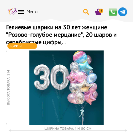
1
Меню
Гелиевые шарики на 30 лет женщине
"Розово-голубое мерцание", 20 шаров и
серебристые цифры, .
ХИТ
ЦИФРЫ
МЕНЯЮТСЯ
ВЫСОТА ТОВАРА: 2 М
ШИРИНА ТОВАРА: 1 М 80 СМ