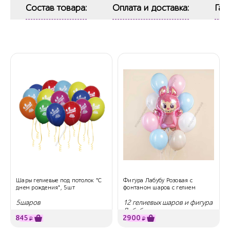
Состав товара:
Оплата и доставка:
Гар
Шары гелиевые под потолок "С
Фигура Лабубу Розовая с
днем рождения", 5шт
фонтаном шаров с гелием
5шаров
12 гелиевых шаров и фигура
Лабубу
845
2900
₽
₽