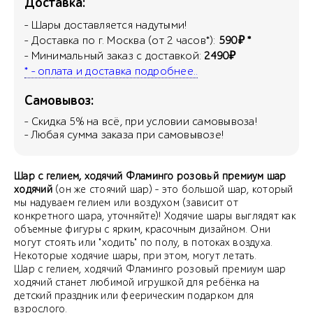
Доставка:
- Шары доставляется надутыми!
- Доставка по г. Москва (от 2 часов*):
590₽ *
- Минимальный заказ с доставкой:
2490₽
* - оплата и доставка подробнее..
Самовывоз:
- Скидка
5
% на всё, при условии самовывоза!
- Любая сумма заказа при самовывозе!
Шар с гелием, ходячий Фламинго розовый премиум шар
ходячий
(он же стоячий шар) - это большой шар, который
мы надуваем гелием или воздухом (зависит от
конкретного шара, уточняйте)! Ходячие шары выглядят как
объемные фигуры с ярким, красочным дизайном. Они
могут стоять или "ходить" по полу, в потоках воздуха.
Некоторые ходячие шары, при этом, могут летать.
Шар с гелием, ходячий Фламинго розовый премиум шар
ходячий станет любимой игрушкой для ребёнка на
детский праздник или феерическим подарком для
взрослого.