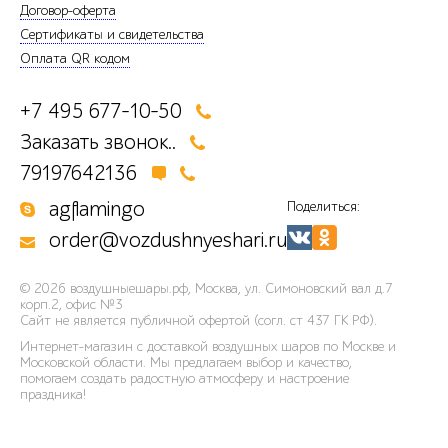
Договор-оферта
Сертификаты и свидетельства
Оплата QR кодом
+7 495 677-10-50
Заказать звонок..
79197642136
agflamingo
Поделиться:
order@vozdushnyeshari.ru
© 2026
воздушныешары.рф
,
Москва, ул. Симоновский вал д.7
корп.2, офис №3
Сайт не является публичной офертой (согл. ст 437 ГК РФ).
Интернет-магазин с доставкой воздушных шаров по Москве и
Московской области. Мы предлагаем выбор и качество,
помогаем создать радостную атмосферу и настроение
праздника!