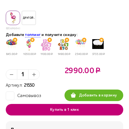
ДРУГОЙ..
ФЛАМИНГО
Добавьте
топпинг
и получите скидку:
845.00
Р
1050.00
Р
1100.00
Р
1490.00
Р
2540.00
Р
3735.00
Р
2990.00
Р
Артикул:
21550
Добавить в корзину
Самовывоз
✓
Купить в 1 клик