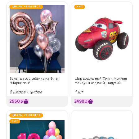
ЦИФРЫ МЕНЯЮТСЯ
ХИТ
Букет шаров ребенку на 9 лет
Шар воздушный Тачки Молния
"Марципан"
МакКуин ходячий, надутый
8 шаров + цифра
1 шт.
2950
2490
₽
₽
ЦИФРЫ МЕНЯЮТСЯ
ХИТ