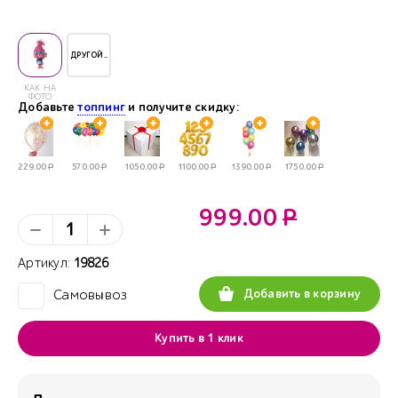
ДРУГОЙ..
КАК НА
ФОТО
Добавьте
топпинг
и получите скидку:
229.00
Р
570.00
Р
1050.00
Р
1100.00
Р
1390.00
Р
1750.00
Р
999.00
Р
Артикул:
19826
Добавить в корзину
Самовывоз
✓
Купить в 1 клик