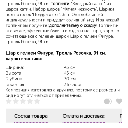
Тролль Розочка, 91 см.
топпинги
: "Звездный салют" из
шаров сатин, Набор шаров "Мятная нежность", Шарики
под потолок "Поздравляю!", 3шт. Они добавят ей
индивидуальности и придадут солидный вид! И за каждый
топпинг вы получите
:дополнительную скидку
! Топпинги-
это яркие, эффектные букеты и отдельные шары, хорошо
сочетающиеся с гелевым шаром Шар с гелием Фигура,
Тролль Розочка, 91 см. .
Шар с гелием Фигура, Тролль Розочка, 91 см.
характеристики:
Ширина:
45 см
Высота:
45 см
Глубина:
30 см
Гарантия:
36 часов
Композиция изготовлена вручную, поэтому ее размеры и
вид могут отличаться от приведенных.
Состав товара:
Оплата и доставка:
Гар