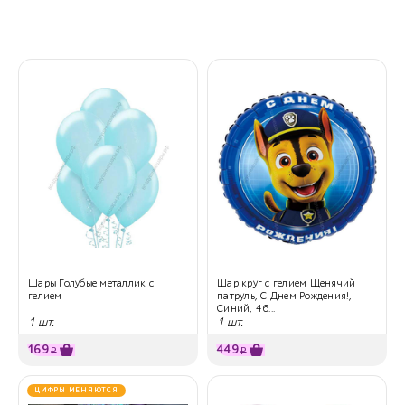
Шары Голубые металлик с
Шар круг с гелием Щенячий
гелием
патруль, С Днем Рождения!,
Синий, 46...
1 шт.
1 шт.
169
449
₽
₽
ЦИФРЫ МЕНЯЮТСЯ