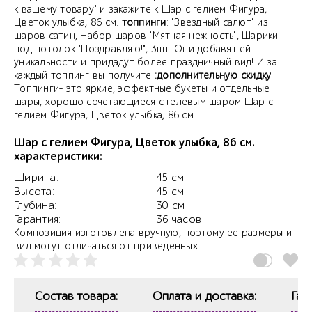
к вашему товару" и закажите к Шар с гелием Фигура,
Цветок улыбка, 86 см.
топпинги
: "Звездный салют" из
шаров сатин, Набор шаров "Мятная нежность", Шарики
под потолок "Поздравляю!", 3шт. Они добавят ей
уникальности и придадут более праздничный вид! И за
каждый топпинг вы получите
:дополнительную скидку
!
Топпинги- это яркие, эффектные букеты и отдельные
шары, хорошо сочетающиеся с гелевым шаром Шар с
гелием Фигура, Цветок улыбка, 86 см. .
Шар с гелием Фигура, Цветок улыбка, 86 см.
характеристики:
Ширина:
45 см
Высота:
45 см
Глубина:
30 см
Гарантия:
36 часов
Композиция изготовлена вручную, поэтому ее размеры и
вид могут отличаться от приведенных.
Состав товара:
Оплата и доставка:
Гар