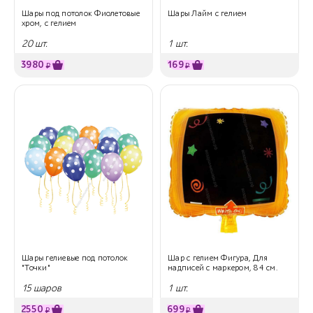
Шары под потолок Фиолетовые
Шары Лайм с гелием
хром, с гелием
20 шт.
1 шт.
3980
169
₽
₽
Шары гелиевые под потолок
Шар с гелием Фигура, Для
"Точки"
надписей с маркером, 84 см.
15 шаров
1 шт.
2550
699
₽
₽