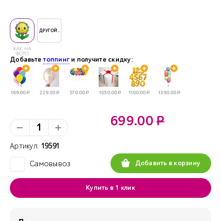
ДРУГОЙ..
КАК НА
ФОТО
Добавьте
топпинг
и получите скидку:
169.00
Р
229.00
Р
570.00
Р
1050.00
Р
1100.00
Р
1390.00
Р
699.00
Р
Артикул:
19591
Добавить в корзину
Самовывоз
✓
Купить в 1 клик