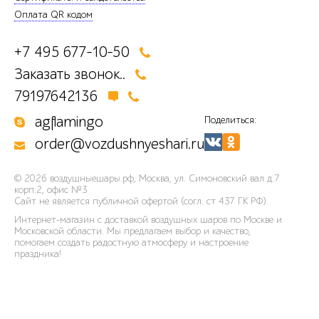
Оплата QR кодом
+7 495 677-10-50
Заказать звонок..
79197642136
agflamingo
Поделиться:
order@vozdushnyeshari.ru
© 2026
воздушныешары.рф
,
Москва, ул. Симоновский вал д.7
корп.2, офис №3
Сайт не является публичной офертой (согл. ст 437 ГК РФ).
Интернет-магазин с доставкой воздушных шаров по Москве и
Московской области. Мы предлагаем выбор и качество,
помогаем создать радостную атмосферу и настроение
праздника!