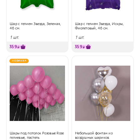
Шар с гелием Звезда, Зеленая,
Шар с гелием Звезда, Искры,
46 см.
Фиолетовый, 46 см.
1 шт.
1 шт.
359
359
₽
₽
НОВИНКА
Шары под потолок Розовые Rose
Небольшой фонтан из
гелиевые, пастель
воздушных шариков