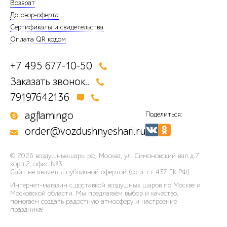
Возврат
Договор-оферта
Сертификаты и свидетельства
Оплата QR кодом
+7 495 677-10-50
Заказать звонок..
79197642136
agflamingo
Поделиться:
order@vozdushnyeshari.ru
© 2026
воздушныешары.рф
,
Москва, ул. Симоновский вал д.7
корп.2, офис №3
Сайт не является публичной офертой (согл. ст 437 ГК РФ).
Интернет-магазин с доставкой воздушных шаров по Москве и
Московской области. Мы предлагаем выбор и качество,
помогаем создать радостную атмосферу и настроение
праздника!