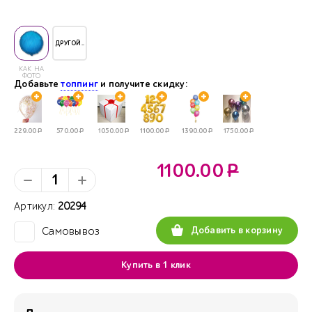
ДРУГОЙ..
КАК НА
ФОТО
Добавьте
топпинг
и получите скидку:
229.00
Р
570.00
Р
1050.00
Р
1100.00
Р
1390.00
Р
1750.00
Р
1100.00
Р
Артикул:
20294
Добавить в корзину
Самовывоз
✓
Купить в 1 клик