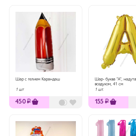
Шар с гелием Карандаш
Шар- буква "А", надут
воздухом, 41 см
1 шт
1 шт.
450
₽
155
₽