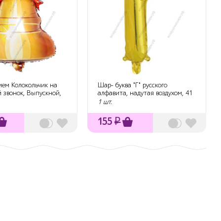
ием Колокольчик на
Шар- буква "Г" русского
 звонок, Выпускной,
алфавита, надутая воздухом, 41
см
1 шт.
155
₽