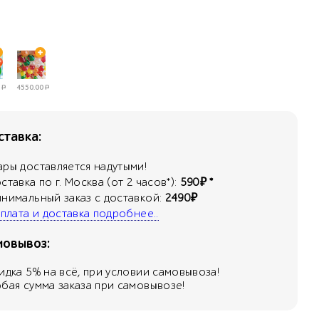
Р
4550.00
Р
тавка:
ары доставляется надутыми!
оставка по г. Москва (от 2 часов*):
590₽ *
инимальный заказ с доставкой:
2490₽
 оплата и доставка подробнее..
мовывоз:
кидка
5
% на всё, при условии самовывоза!
юбая сумма заказа при самовывозе!