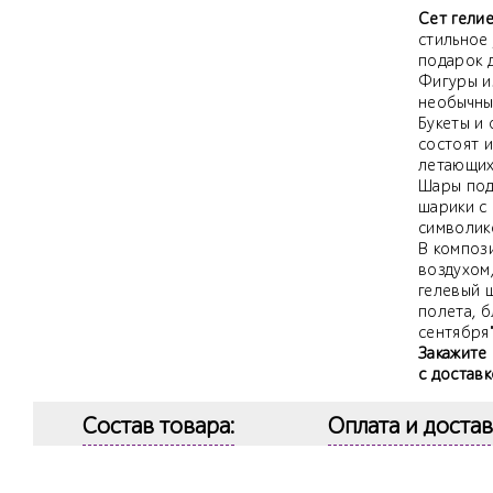
Сет гелие
стильное
подарок 
Фигуры и
необычные
Букеты и
состоят 
летающих
Шары под
шарики с
символик
В компози
воздухом
гелевый 
полета, б
сентября"
Закажите 
с доставк
Состав товара:
Оплата и достав