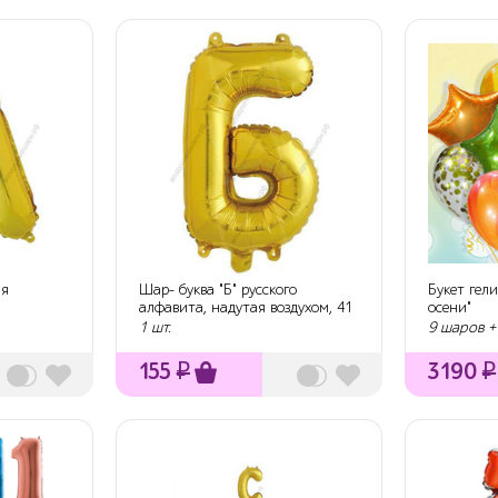
ая
Шар- буква "Б" русского
Букет гел
алфавита, надутая воздухом, 41
осени"
см
1 шт.
9 шаров +
155
₽
3190
₽