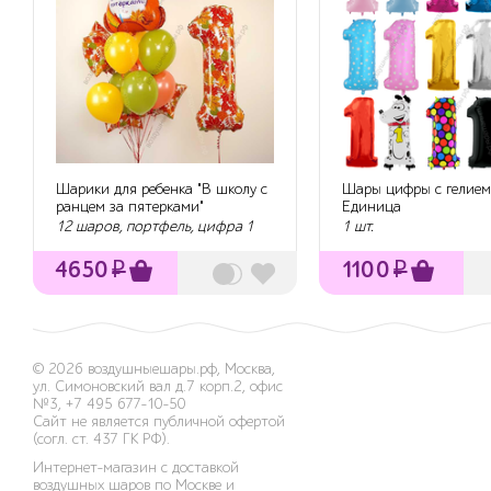
Шарики для ребенка "В школу с
Шары цифры с гелием
ранцем за пятерками"
Единица
12 шаров, портфель, цифра 1
1 шт.
4650
₽
1100
₽
© 2026
воздушныешары.рф
,
Москва,
ул. Симоновский вал д.7 корп.2, офис
№3
,
+7 495 677-10-50
Сайт не является публичной офертой
(согл. ст. 437 ГК РФ).
Интернет-магазин с доставкой
воздушных шаров по Москве и