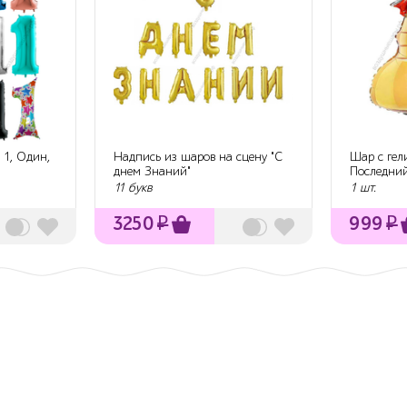
 1, Один,
Надпись из шаров на сцену "С
Шар с гел
днем Знаний"
Последний
1 се...
11 букв
1 шт.
3250
₽
999
₽