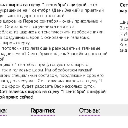
Сет
вых шаров на сцену "1 сентября" с цифрой
- это
 украшение на 1 сентября (День Знаний) и приятный
хар
для вашего дорогого школьника!
з шаров на Первое сентября - очень прикольные и
Шир
. Они запомнятся ученикам навсегда!
Выс
 облака из шариков с тематическими изображениями
Глу
из воздушных шаров в основании и гелиевых,
Гар
 шаров сверху.
Ком
 потолок - это летающие разноцветные гелиевые
вид
 надписями «1 Сентября» и «День Знаний» и школьной
ой.
циях к 1 сентября присутствуют как шары с
, так и гелиевые шары. Мы обработаем каждый
шарик специальным составом, продляющим срок его
лагодаря чему ваш Сет гелиевых шаров на сцену "1
 с цифрой будет радовать Вас несколько суток!
Сет гелиевых шаров на сцену "1 сентября" с цифрой
ой прямо сейчас!
ка:
Гарантия:
Отзывы: