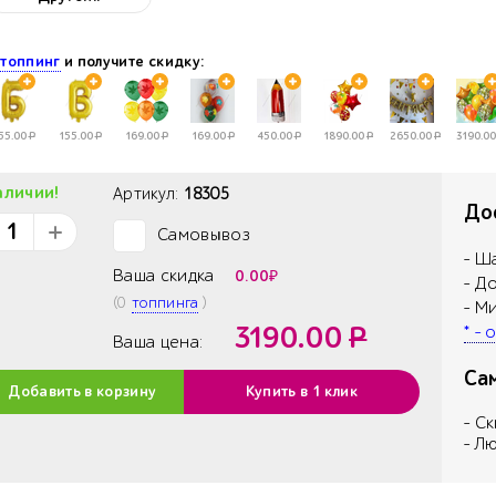
е
топпинг
и получите скидку:
55.00
Р
155.00
Р
169.00
Р
169.00
Р
450.00
Р
1890.00
Р
2650.00
Р
3190.00
аличии!
Артикул:
18305
Дос
Самовывоз
✓
- Ш
Ваша скидка
0.00
₽
- Д
(
0
топпинга
)
- М
3190.00
Р
* -
Ваша цена:
Са
Добавить в корзину
Купить в 1 клик
- С
- Л