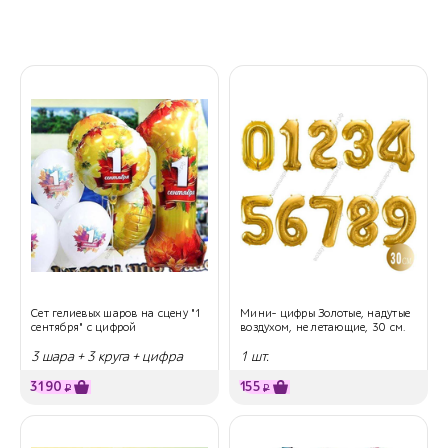
Сет гелиевых шаров на сцену "1
Мини- цифры Золотые, надутые
сентября" с цифрой
воздухом, не летающие, 30 см.
3 шара + 3 круга + цифра
1 шт.
3190
155
₽
₽