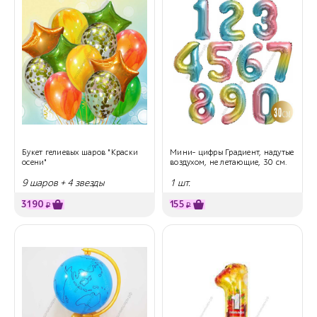
Букет гелиевых шаров "Краски
Мини- цифры Градиент, надутые
осени"
воздухом, не летающие, 30 см.
9 шаров + 4 звезды
1 шт.
3190
155
₽
₽