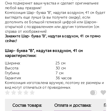
Она подчеркнет ваши чувства и сделает оригинальнее
любой ваш праздник!
Композиция Шар- буква "В", надутая воздухом, 41 см будет
выглядеть еще лучше (а вы получите скидку), если
дополнить ее Большой гелиевой цифрой или Шаром-
открыткой с поздравлением или другим топпингом (см.
справа от изображения).
Закажите Шар- буква "В", надутая воздухом, 41 см прямо
сейчас!
Шар- буква "В", надутая воздухом, 41 см
характеристики:
Ширина:
25 см
Высота:
30 см
Глубина:
7 см
Гарантия:
36 часов
Композиция изготовлена вручную, поэтому ее размеры и
вид могут отличаться от приведенных.
Состав товара:
Оплата и доставка:
Гар