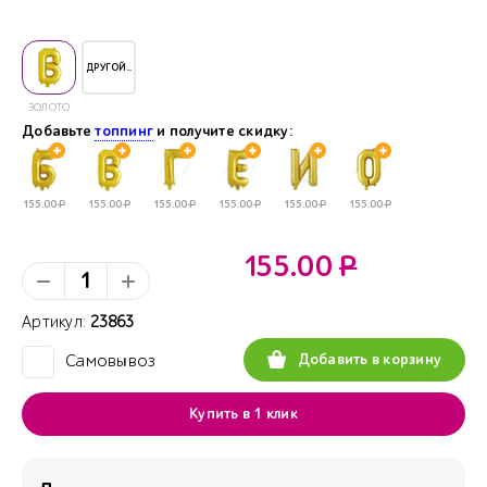
ДРУГОЙ..
ЗОЛОТО
Добавьте
топпинг
и получите скидку:
155.00
Р
155.00
Р
155.00
Р
155.00
Р
155.00
Р
155.00
Р
155.00
Р
Артикул:
23863
Добавить в корзину
Самовывоз
✓
Купить в 1 клик