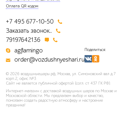
Оплата QR кодом
+7 495 677-10-50
Заказать звонок..
79197642136
agflamingo
Поделиться:
order@vozdushnyeshari.ru
© 2026
воздушныешары.рф
,
Москва, ул. Симоновский вал д.7
корп.2, офис №3
Сайт не является публичной офертой (согл. ст 437 ГК РФ).
Интернет-магазин с доставкой воздушных шаров по Москве и
Московской области. Мы предлагаем выбор и качество,
помогаем создать радостную атмосферу и настроение
праздника!