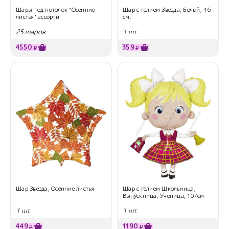
Шары под потолок "Осенние
Шар с гелием Звезда, Белый, 46
листья" ассорти
см.
25 шаров
1 шт.
4550
359
₽
₽
Шар Звезда, Осенние листья
Шар с гелием Школьница,
Выпускница, Ученица, 107см
1 шт.
1 шт.
449
1190
₽
₽