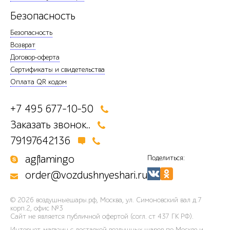
Безопасность
Безопасность
Возврат
Договор-оферта
Сертификаты и свидетельства
Оплата QR кодом
+7 495 677-10-50
Заказать звонок..
79197642136
agflamingo
Поделиться:
order@vozdushnyeshari.ru
© 2026
воздушныешары.рф
,
Москва, ул. Симоновский вал д.7
корп.2, офис №3
Сайт не является публичной офертой (согл. ст 437 ГК РФ).
Интернет-магазин с доставкой воздушных шаров по Москве и