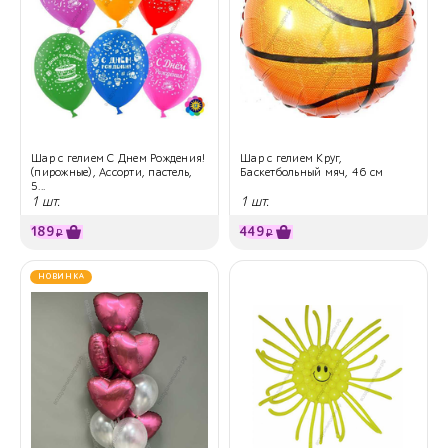
Шар с гелием С Днем Рождения!
Шар с гелием Круг,
(пирожные), Ассорти, пастель,
Баскетбольный мяч, 46 см
5...
1 шт.
1 шт.
189
449
₽
₽
НОВИНКА