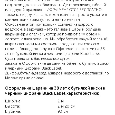
украшением вашего торжества или изумительным
подарком для ваших близких на День рождения, юбилей
или другой праздник. ЦИФРЫ МЕНЯЮТСЯ БЕСПЛАТНО,
также как и другие шары в композиции. Просто укажите в
комментарии к заказу, что и на что меняем.
Основание этой композиции сделано из шаров с
воздухом, а верхушка - это гелиевые шары и большие
шары-цифры с гелием, которые придают ему объем и
легкость одновременно. Мы обработаем каждый гелевый
шарик специальным составом, продляющим срок его
полета, благодаря чему ваш Оформление шарами на 38
лет с бутылкой виски и черными цифрами Black Label
будет радовать Вас несколько суток!
Закажите Оформление шарами на 38 лет с бутылкой виски
и черными цифрами Black Label,
2цифры,бутылка,звезда,12шаров недорого с доставкой по
Москве прямо сейчас!
Оформление шарами на 38 лет с бутылкой виски и
черными цифрами Black Label характеристики:
Ширина:
2 м
Высота:
2 м 20 см
Глубина:
90 см