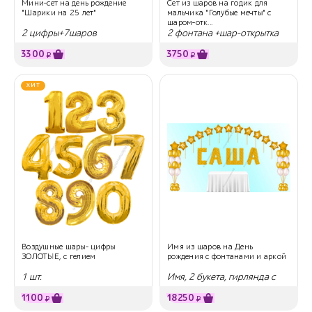
Мини-сет на день рождение
Сет из шаров на годик для
"Шарики на 25 лет"
мальчика "Голубые мечты" с
шаром-отк...
2 цифры+7шаров
2 фонтана +шар-открытка
3300
3750
₽
₽
ХИТ
Воздушные шары- цифры
Имя из шаров на День
ЗОЛОТЫЕ, с гелием
рождения с фонтанами и аркой
1 шт.
Имя, 2 букета, гирлянда с
поздравлением
1100
18250
₽
₽