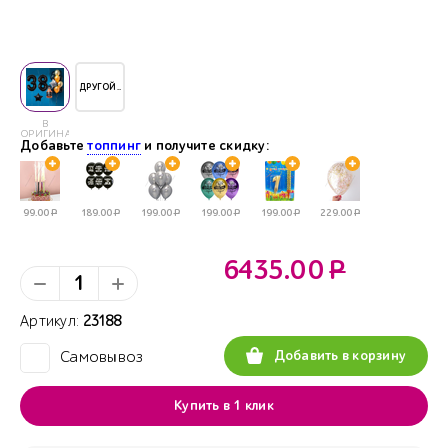
ДРУГОЙ..
В
ОРИГИНАЛЕ
Добавьте
топпинг
и получите скидку:
99.00
Р
189.00
Р
199.00
Р
199.00
Р
199.00
Р
229.00
Р
6435.00
Р
Артикул:
23188
Добавить в корзину
Самовывоз
✓
Купить в 1 клик