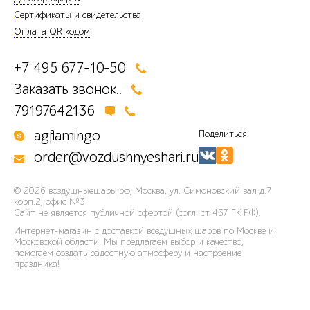
Сертификаты и свидетельства
Оплата QR кодом
+7 495 677-10-50
Заказать звонок..
79197642136
agflamingo
Поделиться:
order@vozdushnyeshari.ru
© 2026
воздушныешары.рф
,
Москва, ул. Симоновский вал д.7
корп.2, офис №3
Сайт не является публичной офертой (согл. ст 437 ГК РФ).
Интернет-магазин с доставкой воздушных шаров по Москве и
Московской области. Мы предлагаем выбор и качество,
помогаем создать радостную атмосферу и настроение
праздника!