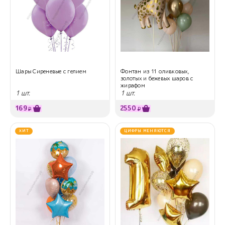
Шары Сиреневые с гелием
Фонтан из 11 оливковых,
золотых и бежевых шаров с
жирафом
1 шт.
1 шт.
169
2550
₽
₽
ХИТ
ЦИФРЫ МЕНЯЮТСЯ