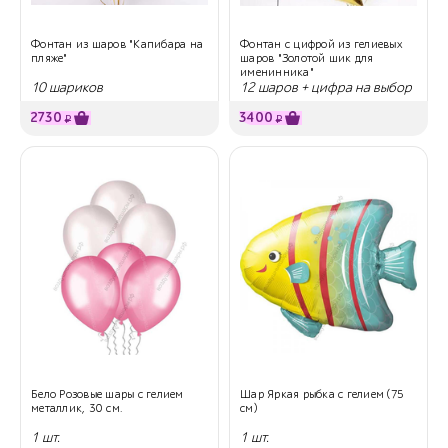
Фонтан из шаров "Капибара на
Фонтан с цифрой из гелиевых
пляже"
шаров "Золотой шик для
именинника"
10 шариков
12 шаров + цифра на выбор
2730
3400
₽
₽
Бело Розовые шары с гелием
Шар Яркая рыбка с гелием (75
металлик, 30 см.
см)
1 шт.
1 шт.