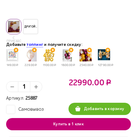
ДРУГОЙ..
С
ПРИЕЗДОМ
Добавьте
топпинг
и получите скидку:
149.00
Р
229.00
Р
1100.00
Р
1800.00
Р
2540.00
Р
12790.00
Р
22990.00
Р
Артикул:
25887
Добавить в корзину
Самовывоз
✓
Купить в 1 клик