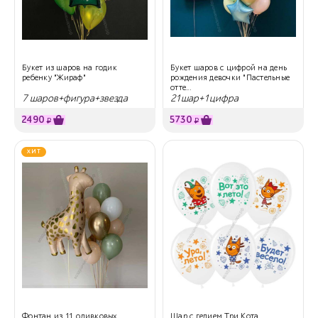
Букет из шаров на годик
Букет шаров с цифрой на день
ребенку "Жираф"
рождения девочки "Пастельные
отте...
7 шаров+фигура+звезда
21шар+1цифра
2490
5730
₽
₽
ХИТ
Фонтан из 11 оливковых,
Шар с гелием Три Кота,