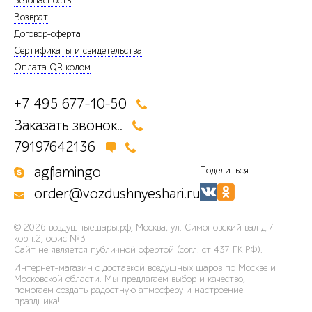
Безопасность
Возврат
Договор-оферта
Сертификаты и свидетельства
Оплата QR кодом
+7 495 677-10-50
Заказать звонок..
79197642136
agflamingo
Поделиться:
order@vozdushnyeshari.ru
© 2026
воздушныешары.рф
,
Москва, ул. Симоновский вал д.7
корп.2, офис №3
Сайт не является публичной офертой (согл. ст 437 ГК РФ).
Интернет-магазин с доставкой воздушных шаров по Москве и
Московской области. Мы предлагаем выбор и качество,
помогаем создать радостную атмосферу и настроение
праздника!