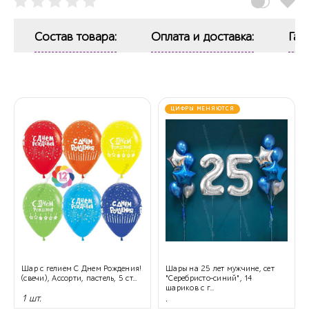
Состав товара:
Оплата и доставка:
Гар
ЦИФРЫ МЕНЯЮТСЯ
Шар с гелием С Днем Рождения!
Шары на 25 лет мужчине, сет
(свечи), Ассорти, пастель, 5 ст...
"Серебристо-синий", 14
шариков с г...
1 шт.
.