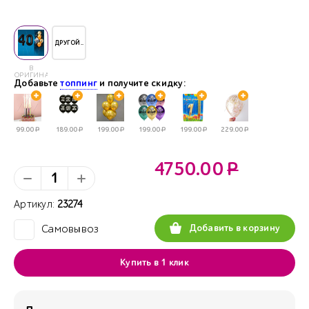
ДРУГОЙ..
В
ОРИГИНАЛЕ
Добавьте
топпинг
и получите скидку:
99.00
Р
189.00
Р
199.00
Р
199.00
Р
199.00
Р
229.00
Р
4750.00
Р
Артикул:
23274
Добавить в корзину
Самовывоз
✓
Купить в 1 клик