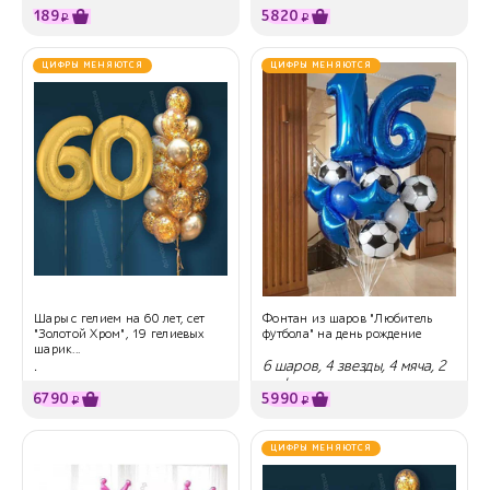
189
5820
₽
₽
ЦИФРЫ МЕНЯЮТСЯ
ЦИФРЫ МЕНЯЮТСЯ
Шары с гелием на 60 лет, сет
Фонтан из шаров "Любитель
"Золотой Хром", 19 гелиевых
футбола" на день рождение
шарик...
.
6 шаров, 4 звезды, 4 мяча, 2
цифры
6790
5990
₽
₽
ЦИФРЫ МЕНЯЮТСЯ