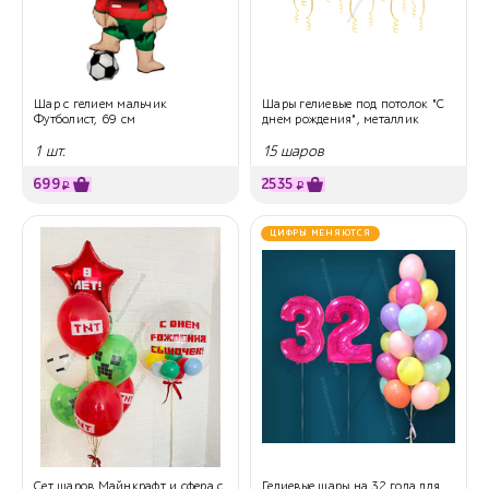
Шар с гелием мальчик
Шары гелиевые под потолок "С
Футболист, 69 см
днем рождения", металлик
1 шт.
15 шаров
699
2535
₽
₽
ЦИФРЫ МЕНЯЮТСЯ
Сет шаров Майнкрафт и сфера с
Гелиевые шары на 32 года для