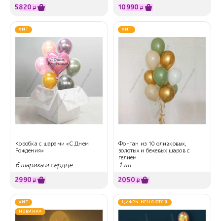
5820
10990
₽
₽
ХИТ
ХИТ
Коробка с шарами «С Днем
Фонтан из 10 оливковых,
Рождения»
золотых и бежевых шаров с
гелием
6 шарика и сердце
1 шт.
2990
2050
₽
₽
ХИТ
ЦИФРЫ МЕНЯЮТСЯ
НОВИНКА