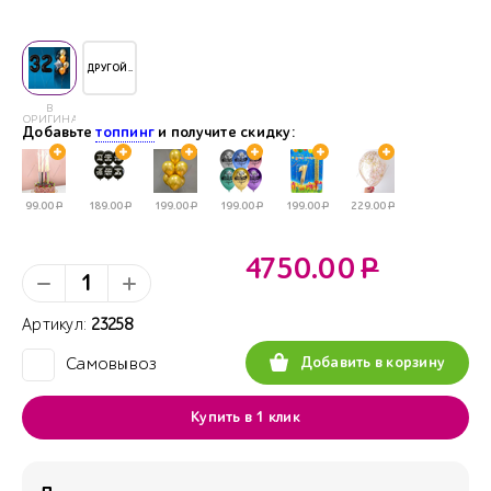
ДРУГОЙ..
В
ОРИГИНАЛЕ
Добавьте
топпинг
и получите скидку:
99.00
Р
189.00
Р
199.00
Р
199.00
Р
199.00
Р
229.00
Р
4750.00
Р
Артикул:
23258
Добавить в корзину
Самовывоз
✓
Купить в 1 клик