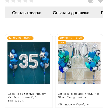
Состав товара:
Оплата и доставка:
Гар
ЦИФРЫ МЕНЯЮТСЯ
ЦИФРЫ МЕНЯЮТСЯ
ХИТ
Шары на 35 лет мужчине, сет
Сет ко Дню рождения мальчика
"Серебристо-синий", 14
10 лет "Звезда футбола"
шариков с г...
.
28 шаров и 2 цифры