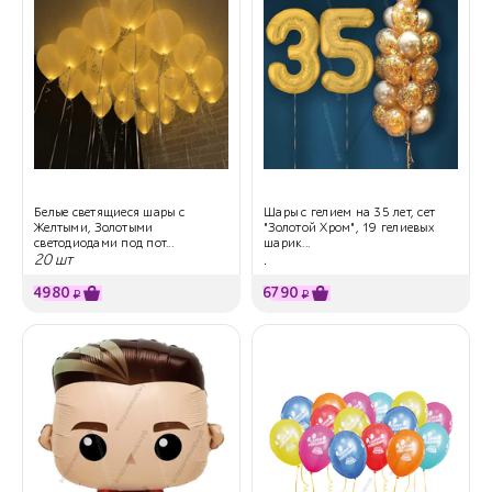
Белые светящиеся шары с
Шары с гелием на 35 лет, сет
Желтыми, Золотыми
"Золотой Хром", 19 гелиевых
светодиодами под пот...
шарик...
20 шт
.
4980
6790
₽
₽