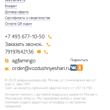
Безопасность
Возврат
Договор-оферта
Сертификаты и свидетельства
Оплата QR кодом
+7 495 677-10-50
Заказать звонок..
79197642136
agflamingo
Поделиться:
order@vozdushnyeshari.ru
© 2026
воздушныешары.рф
,
Москва, ул. Симоновский вал д.7
корп.2, офис №3
Сайт не является публичной офертой (согл. ст 437 ГК РФ).
Интернет-магазин с доставкой воздушных шаров по Москве и
Московской области. Мы предлагаем выбор и качество,
помогаем создать радостную атмосферу и настроение
праздника!