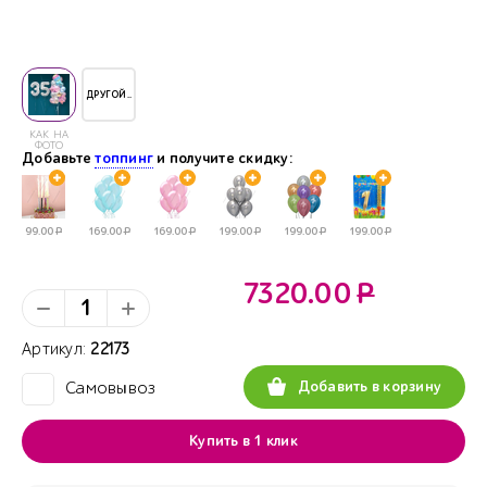
ДРУГОЙ..
КАК НА
ФОТО
Добавьте
топпинг
и получите скидку:
99.00
Р
169.00
Р
169.00
Р
199.00
Р
199.00
Р
199.00
Р
7320.00
Р
Артикул:
22173
Добавить в корзину
Самовывоз
✓
Купить в 1 клик