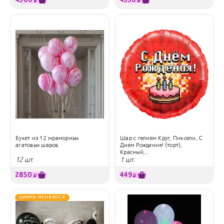
4300
4530
₽
₽
Букет из 12 мраморных
Шар с гелием Круг, Пиксели, С
агатовых шаров
Днем Рождения! (торт),
Красный,...
12 шт.
1 шт.
2850
449
₽
₽
ЦИФРЫ МЕНЯЮТСЯ