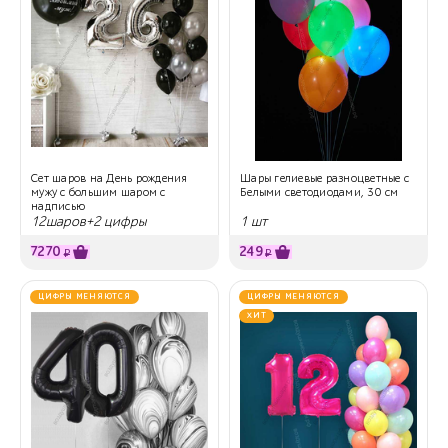
Сет шаров на День рождения
Шары гелиевые разноцветные с
мужу с большим шаром с
Белыми светодиодами, 30 см
надписью
12шаров+2 цифры
1 шт
7270
249
₽
₽
ЦИФРЫ МЕНЯЮТСЯ
ЦИФРЫ МЕНЯЮТСЯ
ХИТ