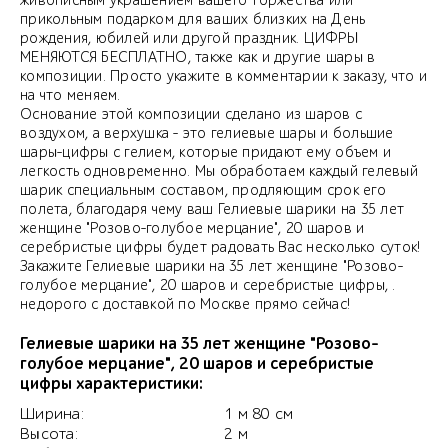
живописным украшением вашего торжества или
прикольным подарком для ваших близких на День
рождения, юбилей или другой праздник. ЦИФРЫ
МЕНЯЮТСЯ БЕСПЛАТНО, также как и другие шары в
композиции. Просто укажите в комментарии к заказу, что и
на что меняем.
Основание этой композиции сделано из шаров с
воздухом, а верхушка - это гелиевые шары и большие
шары-цифры с гелием, которые придают ему объем и
легкость одновременно. Мы обработаем каждый гелевый
шарик специальным составом, продляющим срок его
полета, благодаря чему ваш Гелиевые шарики на 35 лет
женщине "Розово-голубое мерцание", 20 шаров и
серебристые цифры будет радовать Вас несколько суток!
Закажите Гелиевые шарики на 35 лет женщине "Розово-
голубое мерцание", 20 шаров и серебристые цифры, .
недорого с доставкой по Москве прямо сейчас!
Гелиевые шарики на 35 лет женщине "Розово-
голубое мерцание", 20 шаров и серебристые
цифры характеристики:
Ширина:
1 м 80 см
Высота:
2 м