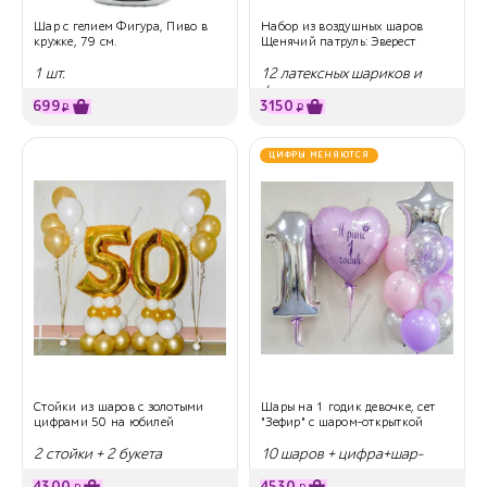
Шар с гелием Фигура, Пиво в
Набор из воздушных шаров
кружке, 79 см.
Щенячий патруль: Эверест
1 шт.
12 латексных шариков и
фигура
699
3150
₽
₽
ЦИФРЫ МЕНЯЮТСЯ
Стойки из шаров с золотыми
Шары на 1 годик девочке, сет
цифрами 50 на юбилей
"Зефир" с шаром-открыткой
2 стойки + 2 букета
10 шаров + цифра+шар-
открытка