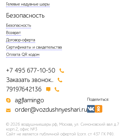
Гелевые надувные шары
Безопасность
Безопасность
Возврат
Договор-оферта
Сертификаты и свидетельства
Оплата QR кодом
+7 495 677-10-50
Заказать звонок..
79197642136
agflamingo
Поделиться:
order@vozdushnyeshari.ru
© 2026
воздушныешары.рф
,
Москва, ул. Симоновский вал д.7
корп.2, офис №3
Сайт не является публичной офертой (согл. ст 437 ГК РФ).