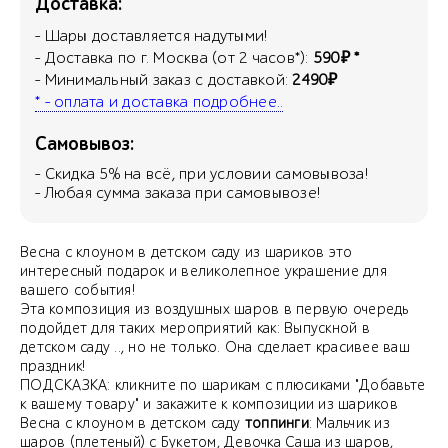
Доставка:
- Шары доставляется надутыми!
- Доставка по г. Москва (от 2 часов*):
590₽ *
- Минимальный заказ с доставкой:
2490₽
* - оплата и доставка подробнее..
Самовывоз:
- Скидка
5
% на всё, при условии самовывоза!
- Любая сумма заказа при самовывозе!
Весна с клоуном в детском саду из шариков это
интересный подарок и великолепное украшение для
вашего события!
Эта композиция из воздушных шаров в первую очередь
подойдет для таких мероприятий как: Выпускной в
детском саду .., но не только. Она сделает красивее ваш
праздник!
ПОДСКАЗКА: кликните по шарикам с плюсиками "Добавьте
к вашему товару" и закажите к композиции из шариков
Весна с клоуном в детском саду
топпинги
: Мальчик из
шаров (плетеный) с Букетом, Девочка Саша из шаров,