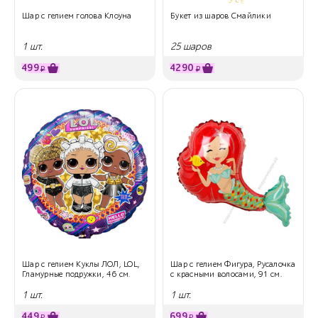
Шар с гелием голова Клоуна
Букет из шаров Смайлики
1 шт.
25 шаров
499
4290
₽
₽
Шар с гелием Куклы ЛОЛ, LOL,
Шар с гелием Фигура, Русалочка
Гламурные подружки, 46 см.
c красными волосами, 91 см.
1 шт.
1 шт.
449
699
₽
₽