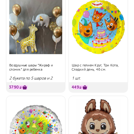
Воздушные шары "Жираф и
Шар с гелием Круг, Три Кота,
слоник" для ребенка
Сладкий день, 46 см.
2 букета по 5 шаров и 2
1 шт.
фигуры
3790
449
₽
₽