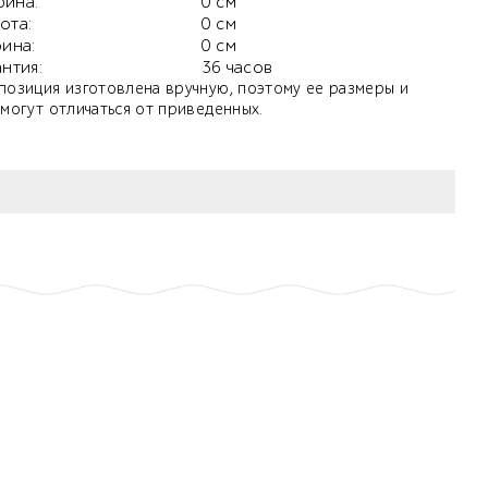
ина:
0 см
ота:
0 см
бина:
0 см
антия:
36 часов
позиция изготовлена вручную, поэтому ее размеры и
 могут отличаться от приведенных.