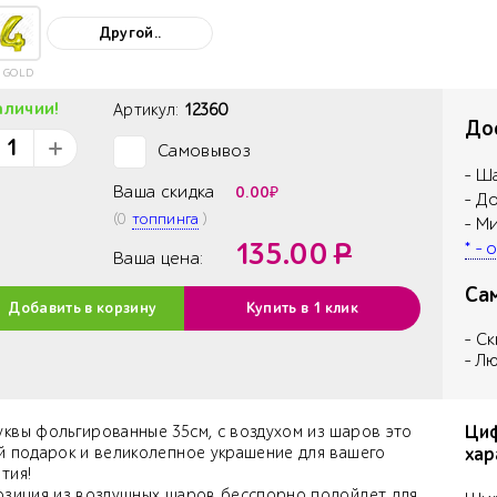
Другой..
 GOLD
аличии!
Артикул:
12360
Дос
Самовывоз
✓
- Ш
Ваша скидка
0.00
₽
- Д
(
0
топпинга
)
- М
135.00
Р
* -
Ваша цена:
Са
Добавить в корзину
Купить в 1 клик
- С
- Л
Циф
квы фольгированные 35см, с воздухом из шаров это
й подарок и великолепное украшение для вашего
хар
тия!
озиция из воздушных шаров бесспорно подойдет для