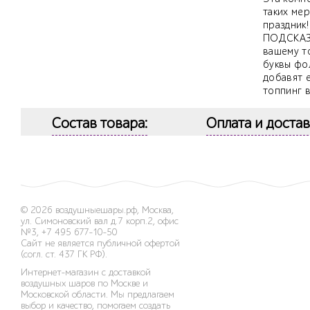
таких мер
праздник!
ПОДСКАЗК
вашему т
буквы фо
добавят е
топпинг 
Состав товара:
Оплата и достав
© 2026
воздушныешары.рф
,
Москва,
ул. Симоновский вал д.7 корп.2, офис
№3
,
+7 495 677-10-50
Сайт не является публичной офертой
(согл. ст. 437 ГК РФ).
Интернет-магазин с доставкой
воздушных шаров по Москве и
Московской области. Мы предлагаем
выбор и качество, помогаем создать