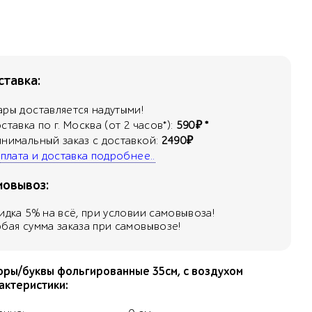
тавка:
ары доставляется надутыми!
оставка по г. Москва (от 2 часов*):
590₽ *
инимальный заказ с доставкой:
2490₽
 оплата и доставка подробнее..
мовывоз:
кидка
5
% на всё, при условии самовывоза!
юбая сумма заказа при самовывозе!
ры/буквы фольгированные 35см, с воздухом
актеристики: