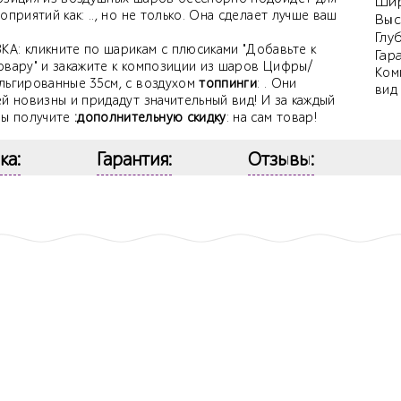
Шир
оприятий как: .., но не только. Она сделает лучше ваш
Выс
Глу
А: кликните по шарикам с плюсиками "Добавьте к
Гар
овару" и закажите к композиции из шаров Цифры/
Ком
льгированные 35см, с воздухом
топпинги
: . Они
вид
й новизны и придадут значительный вид! И за каждый
вы получите
:дополнительную скидку
: на сам товар!
ка:
Гарантия:
Отзывы: