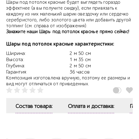
Шары под потолок красные будет выглядеть гораздо
эффектнее (а вы получите скидку), если привязать к
каждому из них маленький шарик-звездочку или сердечко
серебристого, либо золотого цвета или добавить другой
топпинг (см. справа от изображения).
Закажите наши Шары под потолок красные прямо сейчас!
Шары под потолок красные характеристики:
Ширина:
2 м 50 см
Высота:
1 м 35 см
Глубина:
2 м 50 см
Гарантия:
36 часов
Композиция изготовлена вручную, поэтому ее размеры и
вид могут отличаться от приведенных.
Состав товара:
Оплата и доставка:
Гар