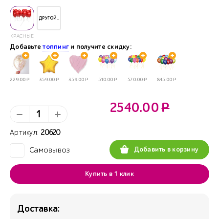
ДРУГОЙ..
КРАСНЫЕ
Добавьте
топпинг
и получите скидку:
229.00
Р
359.00
Р
359.00
Р
510.00
Р
570.00
Р
845.00
Р
2540.00
Р
Артикул:
20620
Добавить в корзину
Самовывоз
✓
Купить в 1 клик
Доставка: