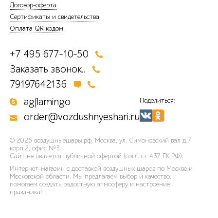
Договор-оферта
Сертификаты и свидетельства
Оплата QR кодом
+7 495 677-10-50
Заказать звонок..
79197642136
agflamingo
Поделиться:
order@vozdushnyeshari.ru
© 2026
воздушныешары.рф
,
Москва, ул. Симоновский вал д.7
корп.2, офис №3
Сайт не является публичной офертой (согл. ст 437 ГК РФ).
Интернет-магазин с доставкой воздушных шаров по Москве и
Московской области. Мы предлагаем выбор и качество,
помогаем создать радостную атмосферу и настроение
праздника!