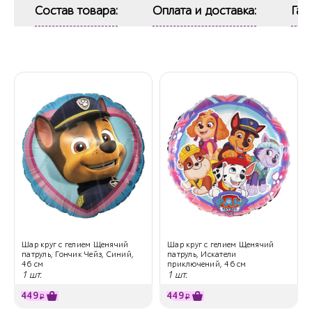
Состав товара:
Оплата и доставка:
Гар
Шар круг с гелием Щенячий
Шар круг с гелием Щенячий
патруль, Гончик Чейз, Синий,
патруль, Искатели
46 см
приключений, 46 см
1 шт.
1 шт.
449
449
₽
₽