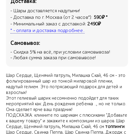
Доставка:
- Шары доставляется надутыми!
- Доставка по г. Москва (от 2 часов*):
590₽ *
- Минимальный заказ с доставкой:
2490₽
* - оплата и доставка подробнее..
Самовывоз:
- Скидка
5
% на всё, при условии самовывоза!
- Любая сумма заказа при самовывозе!
Шар Сердце, Щенячий патруль, Милашка Скай, 46 см - это
фольгированный шар из тонкой миларовой пленки,
надутый гелием. Это потрясающий подарок для детей и
взрослых!
Этот гелиевый шарик несомненно подойдет для таких
мероприятий как: День рождения ребенка .., но не только.
Она сделает ярче ваш праздник!
ПОДСКАЗКА: кликните по шарикам с плюсиками "Добавьте
к вашему товару" и закажите к композиции из шаров Шар
Сердце, Щенячий патруль, Милашка Скай, 46 см
топпинги
:
Шар Сердце, Свинка Пеппа, Шар Свинка Пеппа, Джордж с