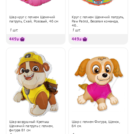
Шар круг с гелием Щенячий
Круг с гелием Щенячий патруль,
патруль, Скай, Розовый, 46 см
Paw Patrol, Веселая команда,
46...
1 шт.
1 шт.
449
449
₽
₽
Шар воздушный Крепыш
Шар с гелием Фигура, Щенок,
Щенячий патруль с гелием,
84 см.
фигура 81 см