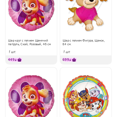
Шар круг с гелием Щенячий
Шар с гелием Фигура, Щенок,
патруль, Скай, Розовый, 46 см
84 см.
1 шт.
1 шт.
449
699
₽
₽