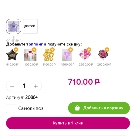
ДРУГОЙ..
В
ОРИГИНАЛЕ
Добавьте
топпинг
и получите скидку:
449.00
Р
1050.00
Р
1100.00
Р
1690.00
Р
2950.00
Р
2950.00
Р
710.00
Р
Артикул:
20864
Добавить в корзину
Самовывоз
✓
Купить в 1 клик