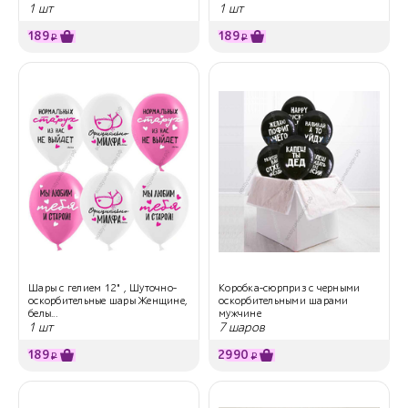
1 шт
1 шт
189
189
₽
₽
Шары с гелием 12" , Шуточно-
Коробка-сюрприз с черными
оскорбительные шары Женщине,
оскорбительными шарами
белы...
мужчине
1 шт
7 шаров
189
2990
₽
₽