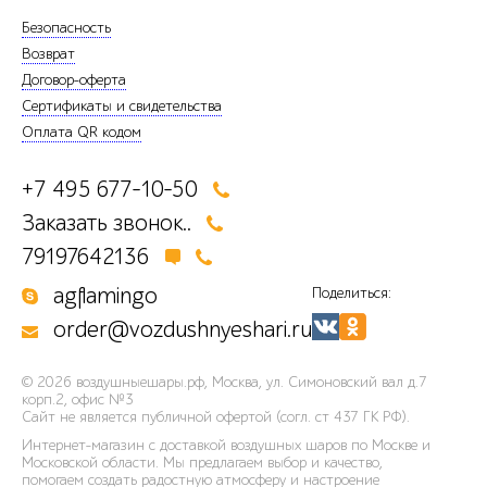
Безопасность
Возврат
Договор-оферта
Сертификаты и свидетельства
Оплата QR кодом
+7 495 677-10-50
Заказать звонок..
79197642136
agflamingo
Поделиться:
order@vozdushnyeshari.ru
© 2026
воздушныешары.рф
,
Москва, ул. Симоновский вал д.7
корп.2, офис №3
Сайт не является публичной офертой (согл. ст 437 ГК РФ).
Интернет-магазин с доставкой воздушных шаров по Москве и
Московской области. Мы предлагаем выбор и качество,
помогаем создать радостную атмосферу и настроение