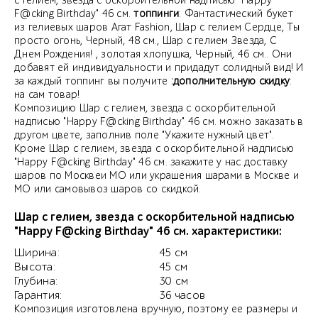
с гелием, звезда с оскорбительной надписью "Happy
F@cking Birthday" 46 см.
топпинги
: Фантастический букет
из гелиевых шаров Агат Fashion, Шар с гелием Сердце, Ты
просто огонь, Черный, 48 см., Шар с гелием Звезда, С
Днем Рождения! , золотая хлопушка, Черный, 46 см.. Они
добавят ей индивидуальности и придадут солидный вид! И
за каждый топпинг вы получите
:дополнительную скидку
:
на сам товар!
Композицию Шар с гелием, звезда с оскорбительной
надписью "Happy F@cking Birthday" 46 см. можно заказать в
другом цвете, заполнив поле "Укажите нужный цвет".
Кроме Шар с гелием, звезда с оскорбительной надписью
"Happy F@cking Birthday" 46 см. закажите у нас доставку
шаров по Москвеи МО или украшения шарами в Москве и
МО или самовывоз шаров со скидкой.
Шар с гелием, звезда с оскорбительной надписью
"Happy F@cking Birthday" 46 см. характеристики:
Ширина:
45 см
Высота:
45 см
Глубина:
30 см
Гарантия:
36 часов
Композиция изготовлена вручную, поэтому ее размеры и