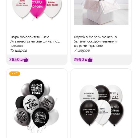
Шары оскорбительные с
Коробка-сюрприз с черно-
ругательствами женщине, под
белыми оскорбительными
потолок
шарами мужчине
15 шаров
7 шаров
2850
2990
₽
₽
ХИТ